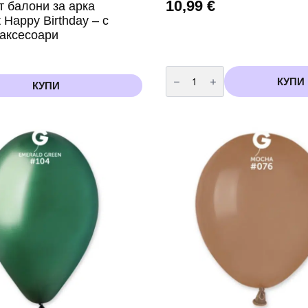
10,99
€
т балони за арка
t Happy Birthday – с
 аксесоари
количество
за
КУПИ
КУПИ
Комплект
балони
за
арка
Лило
и
Стич
(Lilo
and
Stitch)-
60
броя
+
помпа