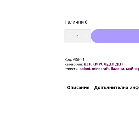
Налични 8
количество
за
Балони
„Minecraft
TNT“
–
8
Код:
VS6441
броя
Категория:
ДЕТСКИ РОЖДЕН ДЕН
|
Етикети:
baloni
,
minecraft
,
балони
,
майнк
Майнкрафт
парти
украса
Описание
Допълнителна ин