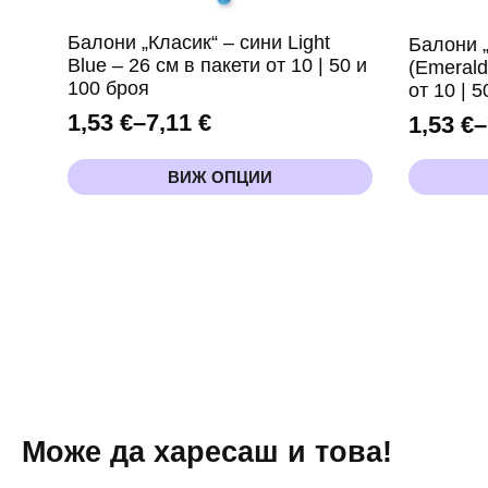
Балони „Класик“ – сини Light
Балони 
Blue – 26 см в пакети от 10 | 50 и
(Emerald
100 броя
от 10 | 
1,53
€
–
7,11
€
1,53
€
–
Price
Price
range:
range:
This
This
ВИЖ ОПЦИИ
1,53 €
product
product
1,53 €
has
has
through
throug
multiple
multiple
7,11 €
7,11 €
variants.
variants.
The
The
options
options
may
may
be
be
chosen
chosen
on
on
the
the
product
product
page
page
Може да харесаш и това!