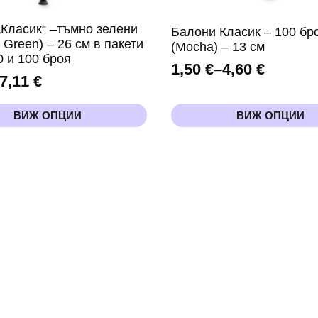
„Класик“ –тъмно зелени
Балони Класик – 100 бр
 Green) – 26 см в пакети
(Mocha) – 13 см
50 и 100 броя
1,50
€
–
4,60
€
Price
7,11
€
range:
This
1,50 €
ВИЖ ОПЦИИ
ВИЖ ОПЦИИ
product
through
has
h
4,60 €
multiple
variants.
The
options
may
be
chosen
on
the
product
page