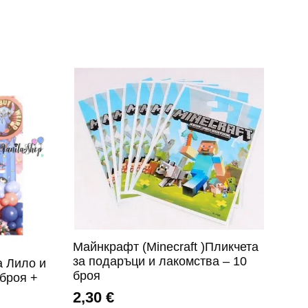
Майнкрафт (Minecraft )Пликчета
за подаръци и лакомства – 10
а Лило и
броя
 броя +
2,30
€