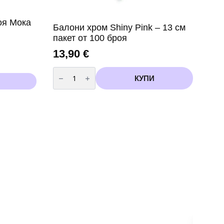
оя Мока
Балони хром Shiny Pink – 13 см
пакет от 100 броя
13,90
€
количество
за
КУПИ
Балони
хром
Shiny
Pink
-
13
см
пакет
от
100
броя