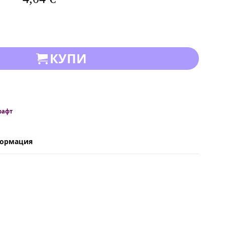
КУПИ
рафт
формация