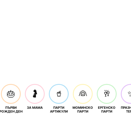
🎂
🤰
🥤
👰
🥂
ПЪРВИ
ЗА МАМА
ПАРТИ
МОМИНСКО
ЕРГЕНСКО
ПРАЗ
И
РОЖДЕН ДЕН
АРТИКУЛИ
ПАРТИ
ПАРТИ
ТЕ