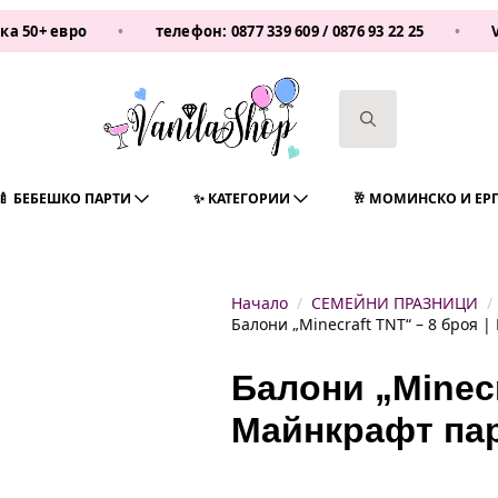
ро
•
телефон:
0877 339 609
/
0876 93 22 25
•
Vanilash
Search
for:
🍼 БЕБЕШКО ПАРТИ
✨ КАТЕГОРИИ
🥂 МОМИНСКО И ЕР
Начало
СЕМЕЙНИ ПРАЗНИЦИ
Балони „Minecraft TNT“ – 8 броя 
Балони „Minecr
Майнкрафт пар