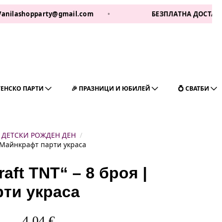
opparty@gmail.com
•
БЕЗПЛАТНА ДОСТАВКА ЗА 1 РА
ГЕНСКО ПАРТИ
🎉 ПРАЗНИЦИ И ЮБИЛЕЙ
💍 СВАТБИ
ДЕТСКИ РОЖДЕН ДЕН
| Майнкрафт парти украса
aft TNT“ – 8 броя |
ти украса
4,04
€