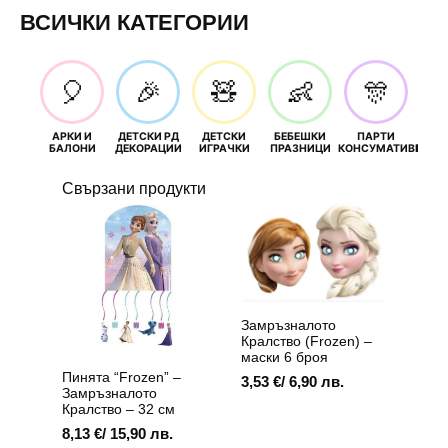
ВСИЧКИ КАТЕГОРИИ
🎈
🎉
🧸
👶
🎊
АРКИ И
ДЕТСКИ РД
ДЕТСКИ
БЕБЕШКИ
ПАРТИ
П
БАЛОНИ
ДЕКОРАЦИИ
ИГРАЧКИ
ПРАЗНИЦИ
КОНСУМАТИВИ
РОЖД
Свързани продукти
Замръзналото
Кралство (Frozen) –
маски 6 броя
Пинята “Frozen” –
3,53
€
/ 6,90 лв.
Замръзналото
Кралство – 32 см
8,13
€
/ 15,90 лв.