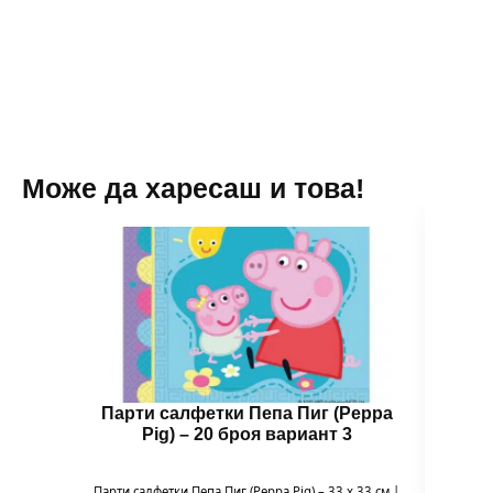
-
10
броя
вариант
4
Може да харесаш и това!
Парти салфетки Пепа Пиг (Peppa
Бал
Pig) – 20 броя вариант 3
Парти салфетки Пепа Пиг (Peppa Pig) – 33 x 33 см |
Балон 