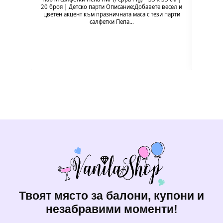
20 броя | Детско парти Описание:Добавете весел и
Pig
цветен акцент към празничната маса с тези парти
празн
салфетки Пепа…
формат
Твоят място за балони, купони и
незабравими моменти!