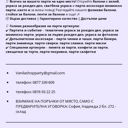
🎈
Всичко за вашето парти на едно място!
Открийте
балони с хелий
,
украса за рожден ден
,
сватбена украса
и
парти аксесоари моминско
парти, както и
за всеки повод! Разгледайте нашите
фолиеви балони
,
стойки за балони
,
ленти за балони
и още! 🎉
📦
Бърза доставка | Гарантирано качество | Достъпни цени
🎈
Голямо разнообразие на парти артикули:
✔️
Партита и събития
–
тематична украса за рожден ден
,
украса за
моминско парти
,
украса за първи рожден ден
,
украса за фотозона
✔️
Допълнителни аксесоари
–
парти чинии и чаши
,
парти банери
,
парти знаменца
,
парти свирки
,
парти сламки
,
парти маски
✔️
Специални артикули
–
пинята за парти
,
конфети за парти
,
свещички за торта
,
парти покривки
,
парти салфетки
Vanilashopparty@gmail.com
телефон: 0877 339 609
телефон: 0876 93 22 25
ВЗИМАНЕ НА ПОРЪЧКИ ОТ МЯСТО, САМО С
ПРЕДВАРИТЕЛНА УГОВОРКА: София, Надежда 2 бл. 272 -
склад