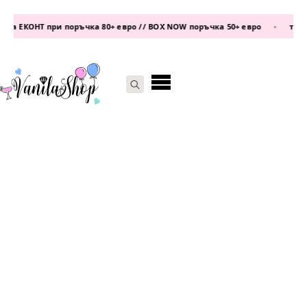
а ЕКОНТ при поръчка 80+ евро // BOX NOW поръчка 50+ евро
•
телефо
Search
for: