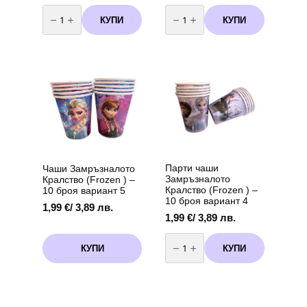
количество
количество
за
за
КУПИ
КУПИ
Пинята
Замръзналото
“Frozen”
Кралство
–
(Frozen)
Замръзналото
-
Кралство
маски
-
6
32
броя
см
Парти чаши
Чаши Замръзналото
Замръзналото
Кралство (Frozen ) –
Кралство (Frozen ) –
10 броя вариант 5
10 броя вариант 4
1,99
€
/ 3,89 лв.
1,99
€
/ 3,89 лв.
количество
за
КУПИ
КУПИ
Парти
чаши
Замръзналото
Кралство
(Frozen
)