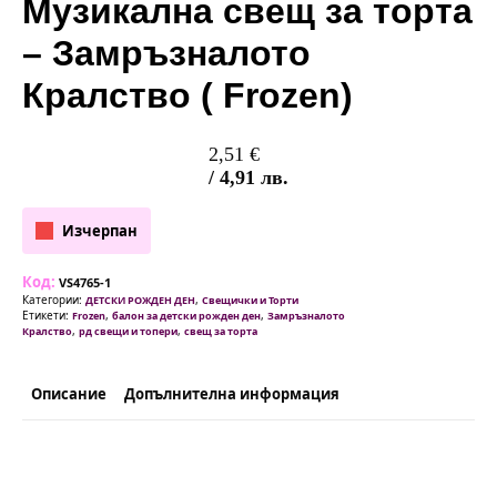
Музикална свещ за торта
– Замръзналото
Кралство ( Frozen)
2,51
€
/ 4,91 лв.
Изчерпан
Код:
VS4765-1
Категории:
,
ДЕТСКИ РОЖДЕН ДЕН
Свещички и Торти
Етикети:
,
,
Frozen
балон за детски рожден ден
Замръзналото
,
,
Кралство
рд свещи и топери
свещ за торта
Описание
Допълнителна информация