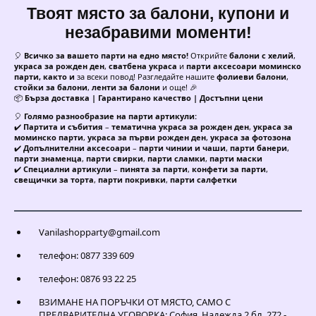
Твоят място за балони, купони и
незабравими моменти!
🎈
Всичко за вашето парти на едно място!
Открийте
балони с хелий
,
украса за рожден ден
,
сватбена украса
и
парти аксесоари моминско
парти, както и
за всеки повод! Разгледайте нашите
фолиеви балони
,
стойки за балони
,
ленти за балони
и още! 🎉
📦
Бърза доставка | Гарантирано качество | Достъпни цени
🎈
Голямо разнообразие на парти артикули:
✔️
Партита и събития
–
тематична украса за рожден ден
,
украса за
моминско парти
,
украса за първи рожден ден
,
украса за фотозона
✔️
Допълнителни аксесоари
–
парти чинии и чаши
,
парти банери
,
парти знаменца
,
парти свирки
,
парти сламки
,
парти маски
✔️
Специални артикули
–
пинята за парти
,
конфети за парти
,
свещички за торта
,
парти покривки
,
парти салфетки
Vanilashopparty@gmail.com
телефон: 0877 339 609
телефон: 0876 93 22 25
ВЗИМАНЕ НА ПОРЪЧКИ ОТ МЯСТО, САМО С
ПРЕДВАРИТЕЛНА УГОВОРКА: София, Надежда 2 бл. 272 -