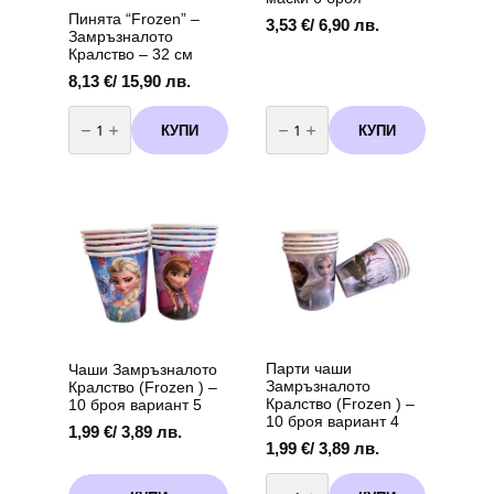
Пинята “Frozen” –
3,53
€
/ 6,90 лв.
Замръзналото
Кралство – 32 см
8,13
€
/ 15,90 лв.
количество
количество
за
за
КУПИ
КУПИ
Пинята
Замръзналото
“Frozen”
Кралство
–
(Frozen)
Замръзналото
-
Кралство
маски
-
6
32
броя
см
Парти чаши
Чаши Замръзналото
Замръзналото
Кралство (Frozen ) –
Кралство (Frozen ) –
10 броя вариант 5
10 броя вариант 4
1,99
€
/ 3,89 лв.
1,99
€
/ 3,89 лв.
количество
за