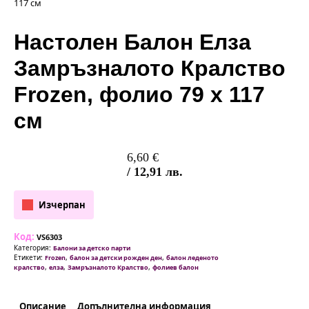
117 см
Настолен Балон Елза
Замръзналото Кралство
Frozen, фолио 79 x 117
см
6,60
€
/ 12,91 лв.
Изчерпан
Код:
VS6303
Категория:
Балони за детско парти
Етикети:
,
,
Frozen
балон за детски рожден ден
балон леденото
,
,
,
кралство
елза
Замръзналото Кралство
фолиев балон
Описание
Допълнителна информация