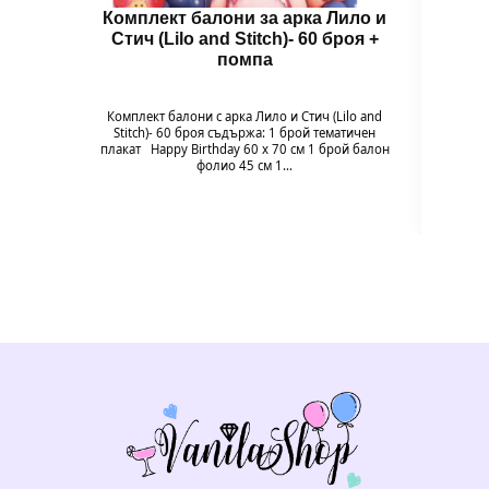
Комплект балони за арка Лило и
Бал
Стич (Lilo and Stitch)- 60 броя +
помпа
Гол
надув
въздух
Комплект балони с арка Лило и Стич (Lilo and
94 x 
Stitch)- 60 броя съдържа: 1 брой тематичен
плакат Happy Birthday 60 х 70 см 1 брой балон
фолио 45 см 1…