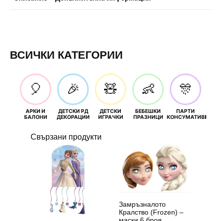
ВСИЧКИ КАТЕГОРИИ
🎈
🎉
🧸
👶
🎊
АРКИ И
ДЕТСКИ РД
ДЕТСКИ
БЕБЕШКИ
ПАРТИ
П
БАЛОНИ
ДЕКОРАЦИИ
ИГРАЧКИ
ПРАЗНИЦИ
КОНСУМАТИВИ
РОЖД
Свързани продукти
Замръзналото
Кралство (Frozen) –
маски 6 броя