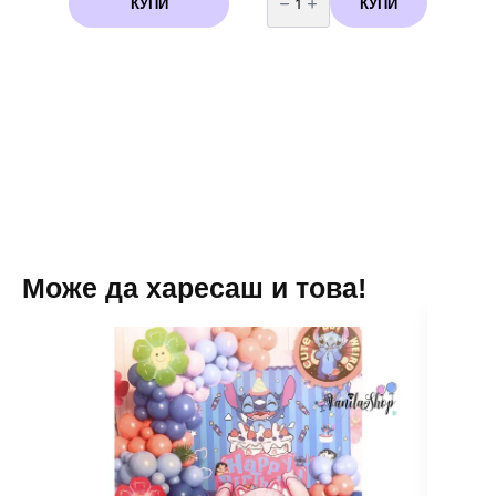
КУПИ
КУПИ
Парти
чаши
Замръзналото
Кралство
(Frozen
)
-
10
броя
вариант
4
Може да харесаш и това!