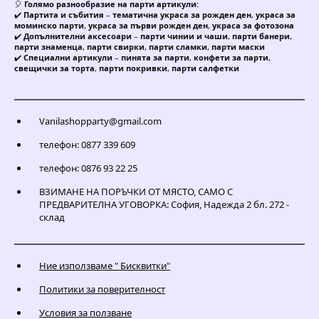
🎈
Голямо разнообразие на парти артикули:
✔️
Партита и събития
–
тематична украса за рожден ден
,
украса за
моминско парти
,
украса за първи рожден ден
,
украса за фотозона
✔️
Допълнителни аксесоари
–
парти чинии и чаши
,
парти банери
,
парти знаменца
,
парти свирки
,
парти сламки
,
парти маски
✔️
Специални артикули
–
пинята за парти
,
конфети за парти
,
свещички за торта
,
парти покривки
,
парти салфетки
Vanilashopparty@gmail.com
телефон: 0877 339 609
телефон: 0876 93 22 25
ВЗИМАНЕ НА ПОРЪЧКИ ОТ МЯСТО, САМО С
ПРЕДВАРИТЕЛНА УГОВОРКА: София, Надежда 2 бл. 272 -
склад
Ние използваме " Бисквитки"
Политики за поверителност
Условия за ползване