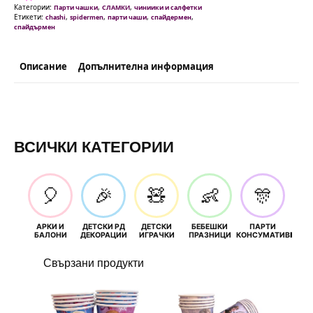
Категории:
,
,
Парти чашки
СЛАМКИ
чиниики и салфетки
Етикети:
,
,
,
,
chashi
spidermen
парти чаши
спайдермен
спайдърмен
Описание
Допълнителна информация
ВСИЧКИ КАТЕГОРИИ
🎈
🎉
🧸
👶
🎊
АРКИ И
ДЕТСКИ РД
ДЕТСКИ
БЕБЕШКИ
ПАРТИ
П
БАЛОНИ
ДЕКОРАЦИИ
ИГРАЧКИ
ПРАЗНИЦИ
КОНСУМАТИВИ
РОЖД
Свързани продукти