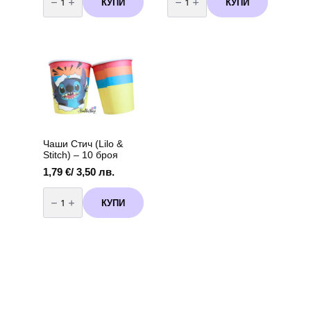
КУПИ
КУПИ
Парти
Чаши
чаши
Стич
Стич
(Stitch)
(Stitch)
-
-
10
10
броя
броя
вариант
3
Чаши Стич (Lilo &
Stitch) – 10 броя
1,79
€
/ 3,50 лв.
количество
за
КУПИ
Чаши
Стич
(Lilo
&
Stitch)
-
10
броя