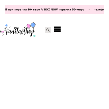
Т при поръчка 80+ евро // BOX NOW поръчка 50+ евро
•
телефон:
0877
Search
for: