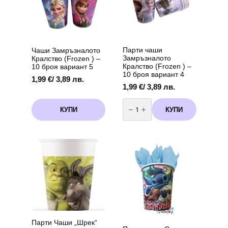
Парти чаши
Чаши Замръзналото
Замръзналото
Кралство (Frozen ) –
Кралство (Frozen ) –
10 броя вариант 5
10 броя вариант 4
1,99
€
/ 3,89 лв.
1,99
€
/ 3,89 лв.
количество
за
КУПИ
КУПИ
Парти
чаши
Замръзналото
Кралство
(Frozen
)
-
10
броя
вариант
4
Парти Чаши „Шрек“