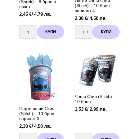
Парти чаши Стич
(Shrek) – 8 броя в
(Stitch) – 10 броя
пакет
вариант 4
2,45
€
/ 4,79 лв.
2,30
€
/ 4,50 лв.
количество
количество
за
за
КУПИ
КУПИ
Парти
Парти
Чаши
чаши
"Шрек"
Стич
(Shrek)
(Stitch)
–
-
8
10
броя
броя
в
вариант
пакет
4
Чаши Стич (Stitch) –
10 броя
Парти чаши Стич
1,53
€
/ 2,99 лв.
(Stitch) – 10 броя
вариант 3
2,30
€
/ 4,50 лв.
количество
количество
за
за