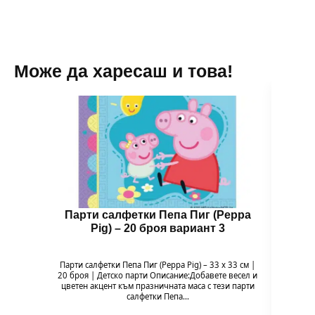
Може да харесаш и това!
Парти салфетки Пепа Пиг (Peppa
Чин
Pig) – 20 броя вариант 3
Парти салфетки Пепа Пиг (Peppa Pig) – 33 x 33 см |
Чи
20 броя | Детско парти Описание:Добавете весел и
Напр
цветен акцент към празничната маса с тези парти
весели
салфетки Пепа…