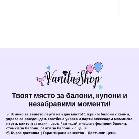
Твоят място за балони, купони и
незабравими моменти!
🎈
Всичко за вашето парти на едно място!
Открийте
балони с хелий
,
украса за рожден ден
,
сватбена украса
и
парти аксесоари моминско
парти, както и
за всеки повод! Разгледайте нашите
фолиеви балони
,
стойки за балони
,
ленти за балони
и още! 🎉
📦
Бърза доставка | Гарантирано качество | Достъпни цени