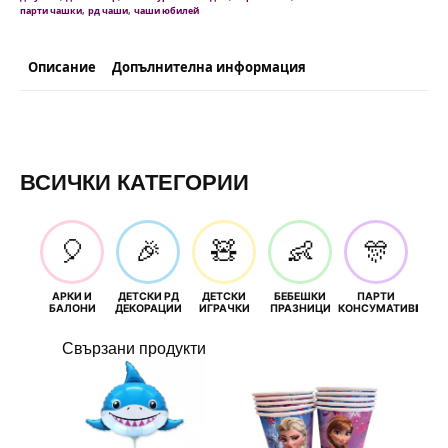
,
,
парти чашки
рд чаши
чаши юбилей
Описание
Допълнителна информация
ВСИЧКИ КАТЕГОРИИ
🎈
🎉
🧸
👶
🎊
АРКИ И
ДЕТСКИ РД
ДЕТСКИ
БЕБЕШКИ
ПАРТИ
П
БАЛОНИ
ДЕКОРАЦИИ
ИГРАЧКИ
ПРАЗНИЦИ
КОНСУМАТИВИ
РОЖД
Свързани продукти