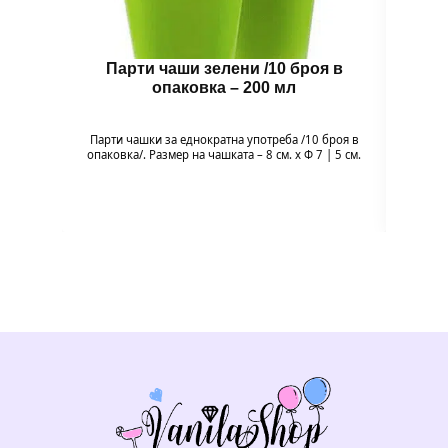
Парти чаши зелени /10 броя в
Парт
опаковка – 200 мл
Парти чашки за еднократна употреба /10 броя в
Парти 
опаковка/. Размер на чашката – 8 см. х Ф 7 | 5 см.
за с