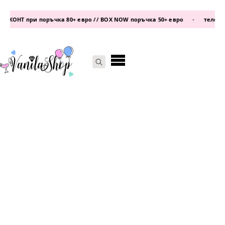
КОНТ при поръчка 80+ евро // BOX NOW поръчка 50+ евро
•
телефон:
0
Search
for: