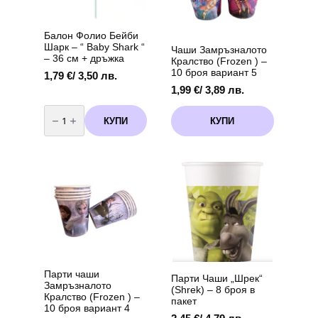
Балон Фолио Бейби
Шарк – “ Baby Shark “
Чаши Замръзналото
– 36 см + дръжка
Кралство (Frozen ) –
10 броя вариант 5
1,79
€
/ 3,50 лв.
1,99
€
/ 3,89 лв.
количество
за
КУПИ
КУПИ
Балон
Фолио
Бейби
Шарк
-
"
Baby
Shark
"
-
36
см
+
дръжка
Парти чаши
Парти Чаши „Шрек“
Замръзналото
(Shrek) – 8 броя в
Кралство (Frozen ) –
пакет
10 броя вариант 4