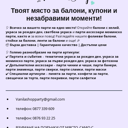
Твоят място за балони, купони и
незабравими моменти!
🎈
Всичко за вашето парти на едно място!
Открийте
балони с хелий
,
украса за рожден ден
,
сватбена украса
и
парти аксесоари моминско
парти, както и
за всеки повод! Разгледайте нашите
фолиеви балони
,
стойки за балони
,
ленти за балони
и още! 🎉
📦
Бърза доставка | Гарантирано качество | Достъпни цени
🎈
Голямо разнообразие на парти артикули:
✔️
Партита и събития
–
тематична украса за рожден ден
,
украса за
моминско парти
,
украса за първи рожден ден
,
украса за фотозона
✔️
Допълнителни аксесоари
–
парти чинии и чаши
,
парти банери
,
парти знаменца
,
парти свирки
,
парти сламки
,
парти маски
✔️
Специални артикули
–
пинята за парти
,
конфети за парти
,
свещички за торта
,
парти покривки
,
парти салфетки
Vanilashopparty@gmail.com
телефон: 0877 339 609
телефон: 0876 93 22 25
ВЗИМАНЕ НА ПОРЪЧКИ ОТ МЯСТО, САМО С