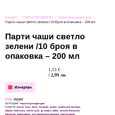
Начало
ПАРТИ ПРОДУКТИ
Чаши за рожден ден
Парти чаши светло зелени /10 броя в опаковка – 200 мл
Парти чаши светло
зелени /10 броя в
опаковка – 200 мл
1,53
€
/ 2,99 лв.
Изчерпан
Код:
VS2247
Категория:
Чаши за рожден ден
Етикети:
,
,
,
,
,
,
ben10
dino
farm
football
green
masha and the bear
,
,
,
,
,
Masha i Mechoka
mecho puh
pj masks
safari
winnie-the-pooh
,
,
,
,
джунгла
динозавър
костенурките нинджа
парти чаши