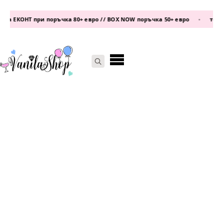
а ЕКОНТ при поръчка 80+ евро // BOX NOW поръчка 50+ евро
•
телефо
Search
for: