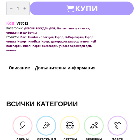
количество
КУПИ
за
Парти
чинии
K-
Код:
Pop
VS7012
Demon
Категории:
,
ДЕТСКИ РОЖДЕН ДЕН
Парти чашки, сламки,
Hunters
чиниики и салфетки
8
Етикети:
,
,
,
Devil Hunter колекция
k-pop
K-Pop парти
k-pop
броя
,
,
,
,
,
чинии
k-pop чинийки
kpop
декорация за маса
к-поп
кей
23
,
,
,
,
поп парти
кпоп
парти аксесоари
украса за рожден ден
см
чинии
Описание
Допълнителна информация
ВСИЧКИ КАТЕГОРИИ
🎈
🎉
🧸
👶
🎊
АРКИ И
ДЕТСКИ РД
ДЕТСКИ
БЕБЕШКИ
ПАРТИ
П