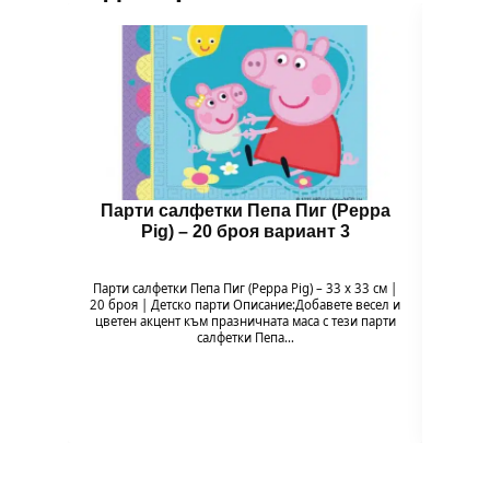
Парти салфетки Пепа Пиг (Peppa
Бал
Pig) – 20 броя вариант 3
Парти салфетки Пепа Пиг (Peppa Pig) – 33 x 33 см |
Балон 
20 броя | Детско парти Описание:Добавете весел и
Pig
цветен акцент към празничната маса с тези парти
празн
салфетки Пепа…
формат