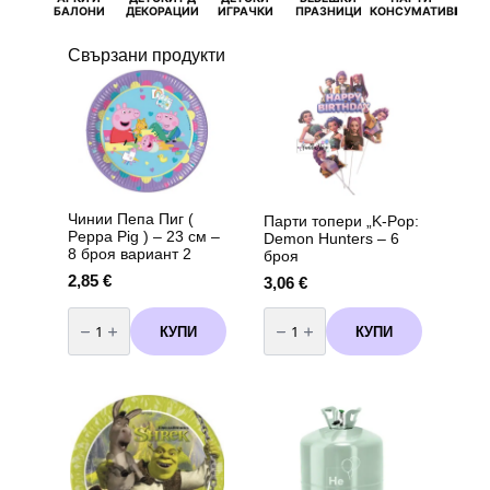
БАЛОНИ
ДЕКОРАЦИИ
ИГРАЧКИ
ПРАЗНИЦИ
КОНСУМАТИВИ
РОЖД
Свързани продукти
Чинии Пепа Пиг (
Парти топери „K-Pop:
Peppa Pig ) – 23 см –
Demon Hunters – 6
8 броя вариант 2
броя
2,85
€
3,06
€
количество
количество
за
за
КУПИ
КУПИ
Чинии
Парти
Пепа
топери
Пиг
"K-
(
Pop:
Peppa
Demon
Pig
Hunters
)
-
-
6
23
броя
см
-