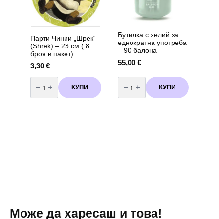
8
броя
вариант
2
Бутилка с хелий за
Парти Чинии „Шрек“
еднократна употреба
(Shrek) – 23 см ( 8
– 90 балона
броя в пакет)
55,00
€
3,30
€
количество
количество
за
за
КУПИ
КУПИ
Парти
Бутилка
Чинии
с
"Шрек"
хелий
(Shrek)
за
–
еднократна
23
употреба
см
-
(
90
8
балона
броя
в
пакет)
Може да харесаш и това!