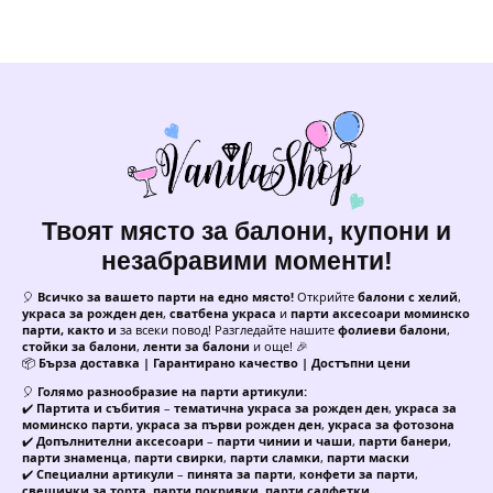
Твоят място за балони, купони и
незабравими моменти!
🎈
Всичко за вашето парти на едно място!
Открийте
балони с хелий
,
украса за рожден ден
,
сватбена украса
и
парти аксесоари моминско
парти, както и
за всеки повод! Разгледайте нашите
фолиеви балони
,
стойки за балони
,
ленти за балони
и още! 🎉
📦
Бърза доставка | Гарантирано качество | Достъпни цени
🎈
Голямо разнообразие на парти артикули:
✔️
Партита и събития
–
тематична украса за рожден ден
,
украса за
моминско парти
,
украса за първи рожден ден
,
украса за фотозона
✔️
Допълнителни аксесоари
–
парти чинии и чаши
,
парти банери
,
парти знаменца
,
парти свирки
,
парти сламки
,
парти маски
✔️
Специални артикули
–
пинята за парти
,
конфети за парти
,
свещички за торта
,
парти покривки
,
парти салфетки