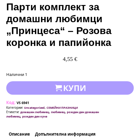
Парти комплект за
домашни любимци
„Принцеса“ – Розова
коронка и папийонка
4,55
€
Налични 1
КУПИ
Код:
VS 6941
Категории:
,
Uncategorized
СЕМЕЙНИ ПРАЗНИЦИ
Етикети:
,
,
домашен любимец
любимец
рожден ден домашен
,
любимец
рожден ден куче
Описание
Допълнителна информация