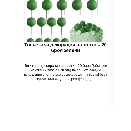
Топчета за декорация на торти – 20
Топч
броя зелени
Топчета за декорация на торти – 20 броя Добавете
Топчет
изискан и завършен вид на вашите сладки
изи
изкушения с топчетата за декорация на торти! Те са
изкушен
идеалният акцент за рожден ден,…