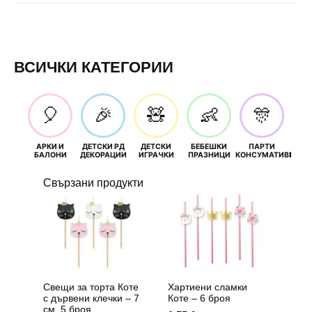
ВСИЧКИ КАТЕГОРИИ
🎈
🎉
🧸
👶
🎊
АРКИ И
ДЕТСКИ РД
ДЕТСКИ
БЕБЕШКИ
ПАРТИ
П
БАЛОНИ
ДЕКОРАЦИИ
ИГРАЧКИ
ПРАЗНИЦИ
КОНСУМАТИВИ
РОЖД
Свързани продукти
Свещи за торта Коте
Хартиени сламки
с дървени клечки – 7
Коте – 6 броя
см, 5 броя