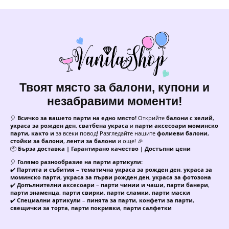
Твоят място за балони, купони и
незабравими моменти!
🎈
Всичко за вашето парти на едно място!
Открийте
балони с хелий
,
украса за рожден ден
,
сватбена украса
и
парти аксесоари моминско
парти, както и
за всеки повод! Разгледайте нашите
фолиеви балони
,
стойки за балони
,
ленти за балони
и още! 🎉
📦
Бърза доставка | Гарантирано качество | Достъпни цени
🎈
Голямо разнообразие на парти артикули:
✔️
Партита и събития
–
тематична украса за рожден ден
,
украса за
моминско парти
,
украса за първи рожден ден
,
украса за фотозона
✔️
Допълнителни аксесоари
–
парти чинии и чаши
,
парти банери
,
парти знаменца
,
парти свирки
,
парти сламки
,
парти маски
✔️
Специални артикули
–
пинята за парти
,
конфети за парти
,
свещички за торта
,
парти покривки
,
парти салфетки