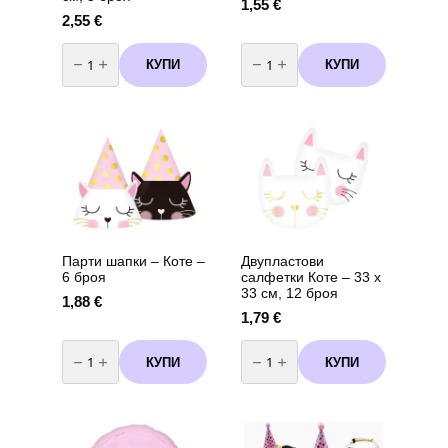
1,55
€
2,55
€
количество
количество
за
за
КУПИ
КУПИ
Свещи
Хартиени
за
сламки
торта
Коте
Коте
–
с
6
дървени
броя
клечки
–
7
см,
5
броя
Парти шапки – Коте –
Двупластови
6 броя
салфетки Коте – 33 х
33 см, 12 броя
1,88
€
1,79
€
количество
количество
за
за
КУПИ
КУПИ
Парти
Двупластови
шапки
салфетки
-
Коте
Коте
–
-
33
6
х