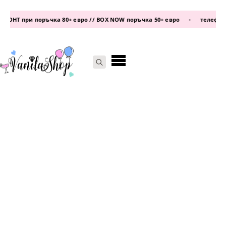
НТ при поръчка 80+ евро // BOX NOW поръчка 50+ евро
•
телефон:
087
Search
for: