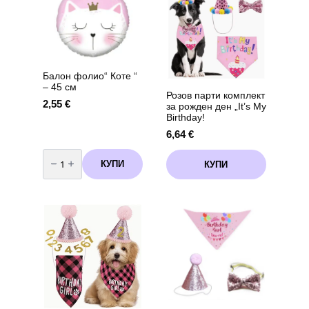
броя
33
см,
12
броя
Балон фолио“ Коте “
– 45 см
Розов парти комплект
2,55
€
за рожден ден „It’s My
Birthday!
6,64
€
количество
за
КУПИ
КУПИ
Балон
фолио"
Коте
"
-
45
см