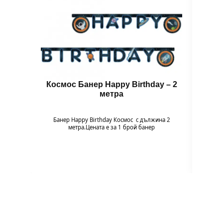
Космос Банер Happy Birthday – 2
Ба
метра
Банер Happy Birthday Космос с дължина 2
Банер 
метра.Цената е за 1 брой банер
нотка
бане
малки 