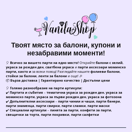
Твоят място за балони, купони и
незабравими моменти!
🎈
Всичко за вашето парти на едно място!
Открийте
балони с хелий
,
украса за рожден ден
,
сватбена украса
и
парти аксесоари моминско
парти, както и
за всеки повод! Разгледайте нашите
фолиеви балони
,
стойки за балони
,
ленти за балони
и още! 🎉
📦
Бърза доставка | Гарантирано качество | Достъпни цени
🎈
Голямо разнообразие на парти артикули:
✔️
Партита и събития
–
тематична украса за рожден ден
,
украса за
моминско парти
,
украса за първи рожден ден
,
украса за фотозона
✔️
Допълнителни аксесоари
–
парти чинии и чаши
,
парти банери
,
парти знаменца
,
парти свирки
,
парти сламки
,
парти маски
✔️
Специални артикули
–
пинята за парти
,
конфети за парти
,
свещички за торта
,
парти покривки
,
парти салфетки