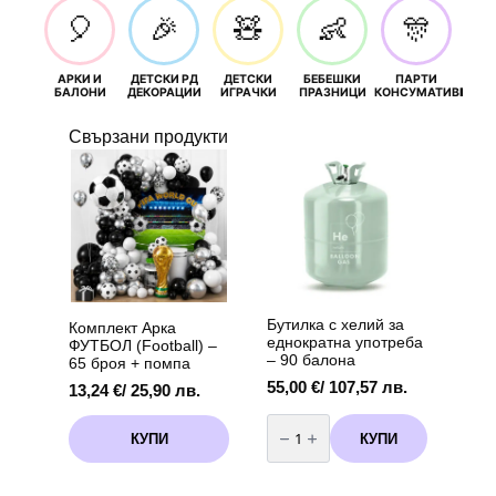
🎈
🎉
🧸
👶
🎊
АРКИ И
ДЕТСКИ РД
ДЕТСКИ
БЕБЕШКИ
ПАРТИ
П
БАЛОНИ
ДЕКОРАЦИИ
ИГРАЧКИ
ПРАЗНИЦИ
КОНСУМАТИВИ
РОЖД
Свързани продукти
Бутилка с хелий за
Комплект Арка
еднократна употреба
ФУТБОЛ (Football) –
– 90 балона
65 броя + помпа
55,00
€
/ 107,57 лв.
13,24
€
/ 25,90 лв.
количество
за
КУПИ
КУПИ
Бутилка
с
хелий
за