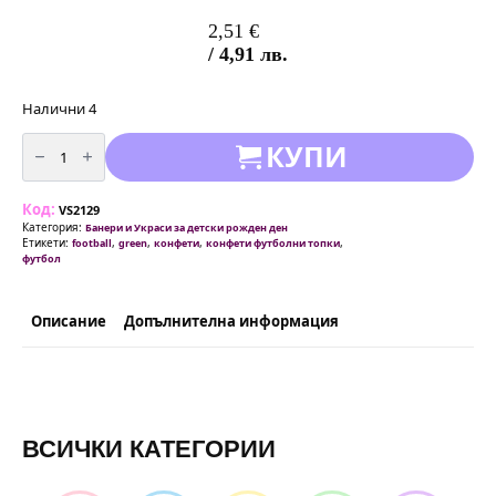
2,51
€
/ 4,91 лв.
Налични 4
количество
КУПИ
за
Парти
Конфети
Футбол
Код:
(Football)
VS2129
-
Категория:
Банери и Украси за детски рожден ден
30
Етикети:
,
,
,
,
football
green
конфети
конфети футболни топки
см
футбол
Описание
Допълнителна информация
ВСИЧКИ КАТЕГОРИИ