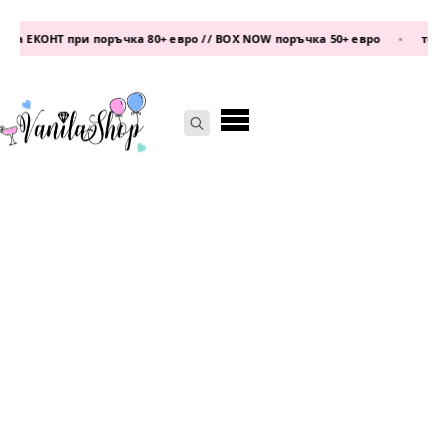
а ЕКОНТ при поръчка 80+ евро // BOX NOW поръчка 50+ евро
•
телефо
Search
for: