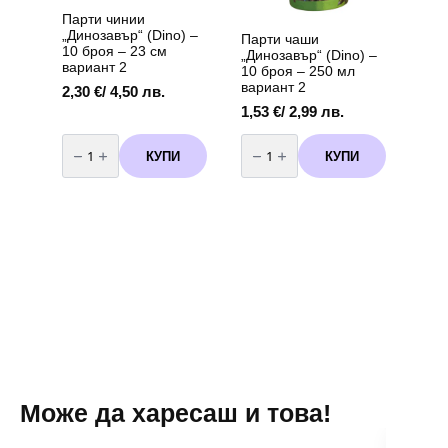
Парти чинии
„Динозавър“ (Dino) –
Парти чаши
10 броя – 23 см
„Динозавър“ (Dino) –
вариант 2
10 броя – 250 мл
вариант 2
2,30
€
/ 4,50 лв.
1,53
€
/ 2,99 лв.
количество
количество
за
за
КУПИ
КУПИ
Парти
Парти
чинии
чаши
"Динозавър"
"Динозавър"
(Dino)
(Dino)
-
-
10
10
броя
броя
-
-
23
250
см
мл
вариант
вариант
2
2
Може да харесаш и това!