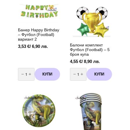
еднократна
употреба
-
90
балона
Банер Happy Birthday
– Футбол (Football)
вариант 2
Балони комплект
3,53
€
/ 6,90 лв.
Футбол (Football) – 5
броя купа
4,55
€
/ 8,90 лв.
количество
количество
за
за
КУПИ
КУПИ
Банер
Балони
Happy
комплект
Birthday
Футбол
-
(Football)
Футбол
-
(Football)
5
вариант
броя
2
купа