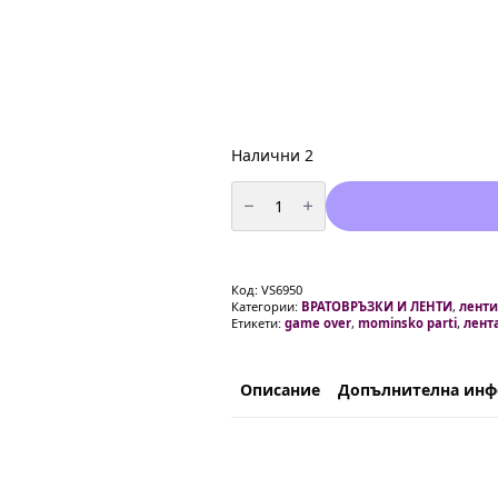
Налични 2
количество
за
Парти
лента
„GAME
OVER“
за
Код:
VS6950
моминско
Категории:
ВРАТОВРЪЗКИ И ЛЕНТИ
,
ленти
или
Етикети:
game over
,
mominsko parti
,
лент
ергенско
парти
–
80
см
Описание
Допълнителна ин
сатен