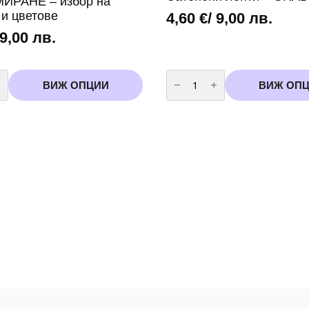
ИРАНЕ – избор на
 и цветове
4,60
€
/ 9,00 лв.
 9,00 лв.
во
количество
за
ВИЖ ОПЦИИ
ВИЖ ОП
Сатенени
ленти
-
ИРАНЕ
GRADUATION