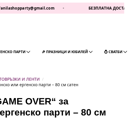
hopparty@gmail.com
•
БЕЗПЛАТНА ДОСТАВКА ЗА 1 РА
ГЕНСКО ПАРТИ
🎉 ПРАЗНИЦИ И ЮБИЛЕЙ
💍 СВАТБИ
ТОВРЪЗКИ И ЛЕНТИ
ско или ергенско парти – 80 см сатен
GAME OVER“ за
ергенско парти – 80 см