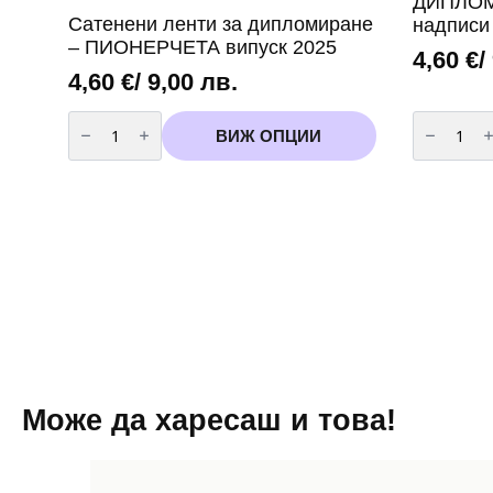
ДИПЛОМ
Сатенени ленти за дипломиране
надписи
– ПИОНЕРЧЕТА випуск 2025
4,60
€
/
4,60
€
/ 9,00 лв.
количество
количест
за
за
ВИЖ ОПЦИИ
Сатенени
Сатенени
ленти
ленти
за
-
дипломиране
ДИПЛОМ
-
-
ПИОНЕРЧЕТА
избор
випуск
на
2025
надписи
и
цветове
Може да харесаш и това!