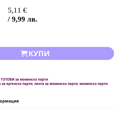
5,11
€
/ 9,99 лв.
КУПИ
 ГОТОВИ за моминско парти
а за ергенско парти
,
лента за моминско парти
,
моминско парти
формация