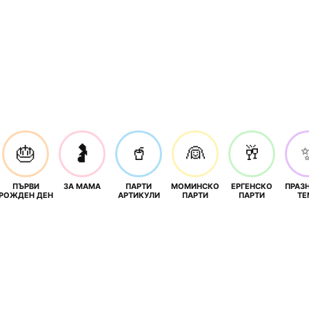
🎂
🤰
🥤
👰
🥂
ПЪРВИ
ЗА МАМА
ПАРТИ
МОМИНСКО
ЕРГЕНСКО
ПРАЗ
И
РОЖДЕН ДЕН
АРТИКУЛИ
ПАРТИ
ПАРТИ
ТЕ