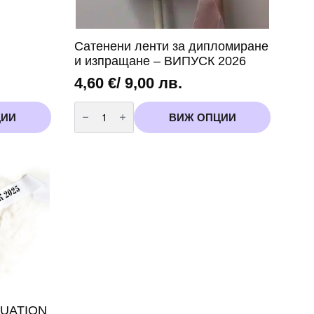
Сатенени ленти за дипломиране
и изпращане – ВИПУСК 2026
4,60
€
/ 9,00 лв.
количество
за
ЦИИ
ВИЖ ОПЦИИ
Сатенени
ленти
за
дипломиране
и
изпращане
-
ВИПУСК
2026
DUATION