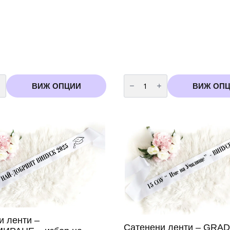
во
количество
за
ВИЖ ОПЦИИ
ВИЖ ОП
Сатенени
ленти
за
дипломиране
изирани
-
Абитуриенски
бал
и ленти –
Сатенени ленти – GRA