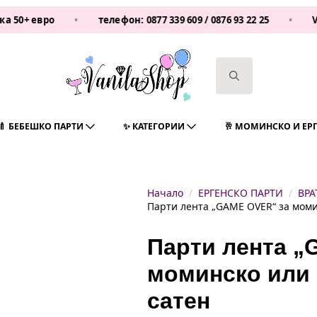
вро
•
телефон:
0877 339 609
/
0876 93 22 25
•
Vanilas
Search
for:
🍼 БЕБЕШКО ПАРТИ
✨ КАТЕГОРИИ
🥂 МОМИНСКО И ЕР
Начало
ЕРГЕНСКО ПАРТИ
ВРА
Парти лента „GAME OVER“ за момин
Парти лента „
моминско или 
сатен