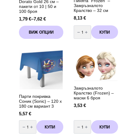
Пинята “Frozen” –
Dorato Gold 26 см –
Замръзналото
пакети от 10 | 50 и
Кралство – 32 см
100 броя
8,13
€
1,79
€
–
7,62
€
Price
range:
количество
This
за
1,79 €
КУПИ
ВИЖ ОПЦИИ
product
Пинята
through
“Frozen”
has
–
7,62 €
multiple
Замръзналото
variants.
Кралство
-
The
32
options
см
may
be
chosen
on
Замръзналото
the
Кралство (Frozen) –
product
Парти покривка
маски 6 броя
page
Соник (Sonic) – 120 х
3,53
€
180 см вариант 3
5,57
€
количество
количество
за
за
КУПИ
КУПИ
Парти
Замръзналото
покривка
Кралство