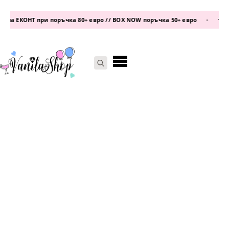
на ЕКОНТ при поръчка 80+ евро // BOX NOW поръчка 50+ евро
•
телеф
Search
for: