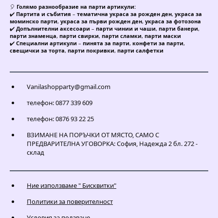
🎈
Голямо разнообразие на парти артикули:
✔️
Партита и събития
–
тематична украса за рожден ден
,
украса за
моминско парти
,
украса за първи рожден ден
,
украса за фотозона
✔️
Допълнителни аксесоари
–
парти чинии и чаши
,
парти банери
,
парти знаменца
,
парти свирки
,
парти сламки
,
парти маски
✔️
Специални артикули
–
пинята за парти
,
конфети за парти
,
свещички за торта
,
парти покривки
,
парти салфетки
Vanilashopparty@gmail.com
телефон: 0877 339 609
телефон: 0876 93 22 25
ВЗИМАНЕ НА ПОРЪЧКИ ОТ МЯСТО, САМО С
ПРЕДВАРИТЕЛНА УГОВОРКА: София, Надежда 2 бл. 272 -
склад
Ние използваме " Бисквитки"
Политики за поверителност
Условия за ползване