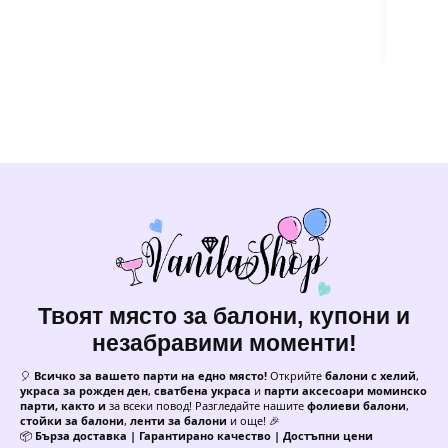
Твоят място за балони, купони и
незабравими моменти!
🎈
Всичко за вашето парти на едно място!
Открийте
балони с хелий
,
украса за рожден ден
,
сватбена украса
и
парти аксесоари моминско
парти, както и
за всеки повод! Разгледайте нашите
фолиеви балони
,
стойки за балони
,
ленти за балони
и още! 🎉
📦
Бърза доставка | Гарантирано качество | Достъпни цени