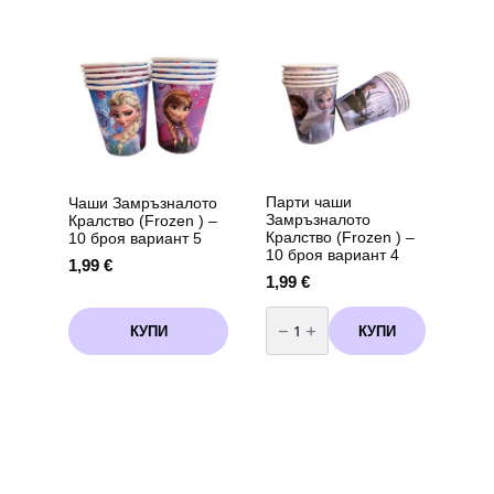
Соник
(Frozen)
(Sonic)
-
-
маски
120
6
х
броя
180
см
вариант
3
Парти чаши
Чаши Замръзналото
Замръзналото
Кралство (Frozen ) –
Кралство (Frozen ) –
10 броя вариант 5
10 броя вариант 4
1,99
€
1,99
€
количество
за
КУПИ
КУПИ
Парти
чаши
Замръзналото
Кралство
(Frozen
)
-
10
броя
вариант
4