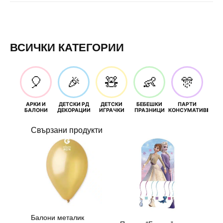
ВСИЧКИ КАТЕГОРИИ
🎈
🎉
🧸
👶
🎊
АРКИ И
ДЕТСКИ РД
ДЕТСКИ
БЕБЕШКИ
ПАРТИ
П
БАЛОНИ
ДЕКОРАЦИИ
ИГРАЧКИ
ПРАЗНИЦИ
КОНСУМАТИВИ
РОЖД
Свързани продукти
Балони металик