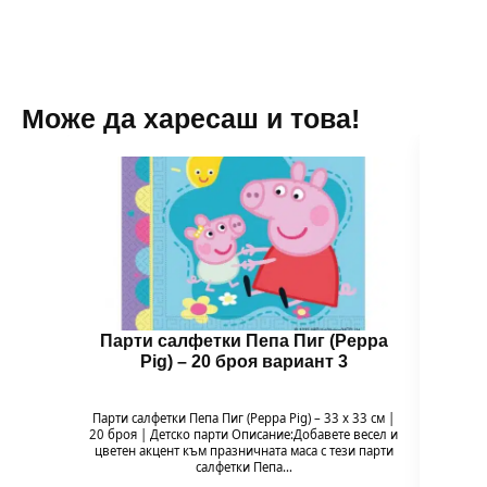
Може да харесаш и това!
Парти салфетки Пепа Пиг (Peppa
Чин
Pig) – 20 броя вариант 3
Парти салфетки Пепа Пиг (Peppa Pig) – 33 x 33 см |
Чи
20 броя | Детско парти Описание:Добавете весел и
Напр
цветен акцент към празничната маса с тези парти
весели
салфетки Пепа…