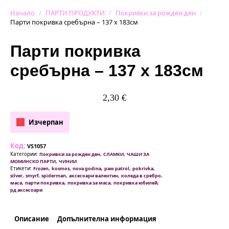
Начало
ПАРТИ ПРОДУКТИ
Покривки за рожден ден
Парти покривка сребърна – 137 х 183см
Парти покривка
сребърна – 137 х 183см
2,30
€
Изчерпан
Код:
VS1057
Категории:
,
,
Покривки за рожден ден
СЛАМКИ
ЧАШИ ЗА
,
МОМИНСКО ПАРТИ
ЧИНИИ
Етикети:
,
,
,
,
,
Frozen
kosmos
nova godina
paw patrol
pokrivka
,
,
,
,
,
silver
smyrf
spiderman
аксесоари валентин
коледа в сребро
,
,
,
,
маса
парти покривка
покривка за маса
покривка юбилей
рд аксесоари
Описание
Допълнителна информация