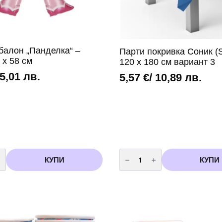
балон „Панделка“ –
Парти покривка Соник (S
 х 58 см
120 х 180 см вариант 3
 5,01 лв.
5,57
€
/ 10,89 лв.
во
количество
за
КУПИ
КУПИ
Парти
покривка
а“
Соник
(Sonic)
-
120
х
180
см