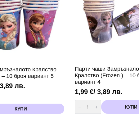
вариант
3
Парти чаши Замръзнало
мръзналото Кралство
Кралство (Frozen ) – 10 
) – 10 броя вариант 5
вариант 4
 3,89 лв.
1,99
€
/ 3,89 лв.
количество
за
КУПИ
КУПИ
Парти
чаши
Замръзналото
Кралство
(Frozen
)
-