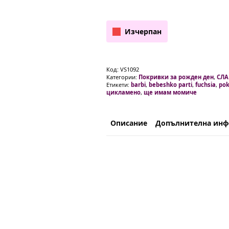
Изчерпан
Код:
VS1092
Категории:
Покривки за рожден ден
,
СЛ
Етикети:
barbi
,
bebeshko parti
,
fuchsia
,
pok
цикламено
,
ще имам момиче
Описание
Допълнителна ин