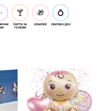
✨
🍸
🎁
💍
НИЧНИ
ПАРТИ ЗА
ЮБИЛЕЙ
СВАТБЕН ДЕН
МИ
ГОЛЕМИ