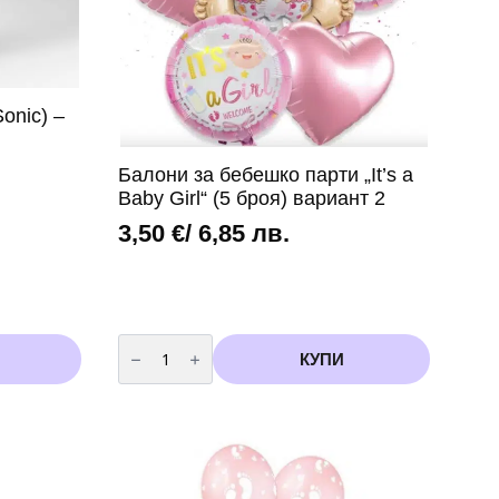
onic) –
Балони за бебешко парти „It’s a
Baby Girl“ (5 броя) вариант 2
3,50
€
/ 6,85 лв.
количество
за
КУПИ
Балони
за
бебешко
парти
„It's
a
Baby
Girl“
(5