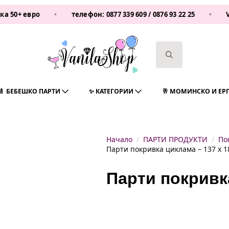
ро
•
телефон:
0877 339 609
/
0876 93 22 25
•
Vanilasho
Search
for:
🍼 БЕБЕШКО ПАРТИ
✨ КАТЕГОРИИ
🥂 МОМИНСКО И ЕР
Начало
ПАРТИ ПРОДУКТИ
По
Парти покривка циклама – 137 х 1
Парти покривка