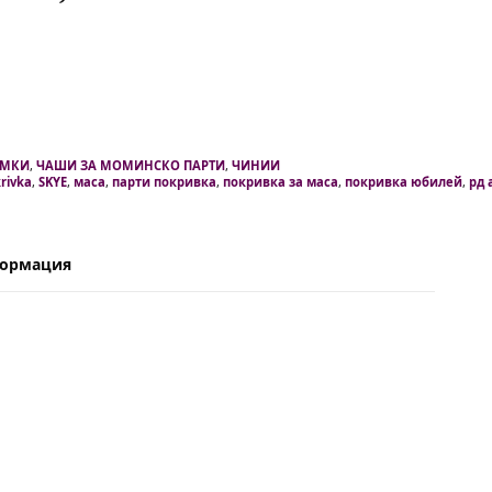
АМКИ
,
ЧАШИ ЗА МОМИНСКО ПАРТИ
,
ЧИНИИ
rivka
,
SKYE
,
маса
,
парти покривка
,
покривка за маса
,
покривка юбилей
,
рд 
формация