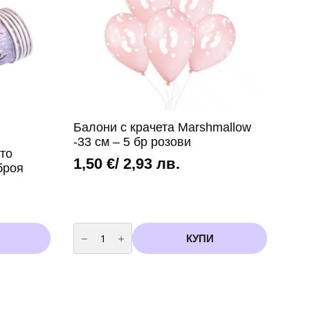
броя)
вариант
2
Балони с крачета Marshmallow
-33 см – 5 бр розови
то
1,50
€
/ 2,93 лв.
броя
количество
за
КУПИ
Балони
с
крачета
Marshmallow
-33
см
-