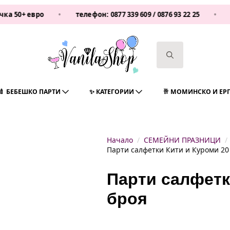
 евро
•
телефон:
0877 339 609
/
0876 93 22 25
•
Vanila
Search
for:
🍼 БЕБЕШКО ПАРТИ
✨ КАТЕГОРИИ
🥂 МОМИНСКО И ЕР
Начало
СЕМЕЙНИ ПРАЗНИЦИ
Парти салфетки Кити и Куроми 20
Парти салфетк
броя