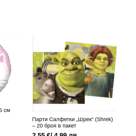
5 см
Парти Салфетки „Шрек“ (Shrek)
– 20 броя в пакет
2,55
€
/ 4,99 лв.