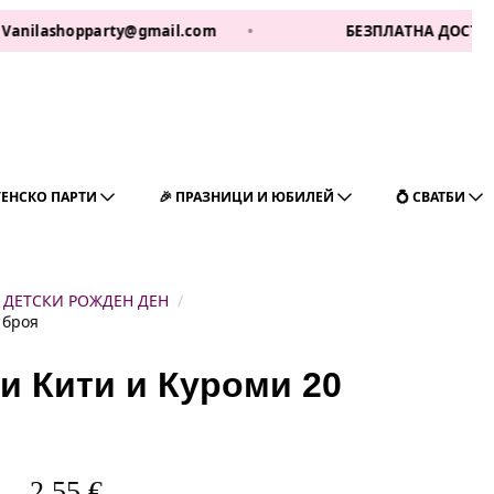
shopparty@gmail.com
•
БЕЗПЛАТНА ДОСТАВКА ЗА 1 
ГЕНСКО ПАРТИ
🎉 ПРАЗНИЦИ И ЮБИЛЕЙ
💍 СВАТБИ
ДЕТСКИ РОЖДЕН ДЕН
 броя
и Кити и Куроми 20
2,55
€