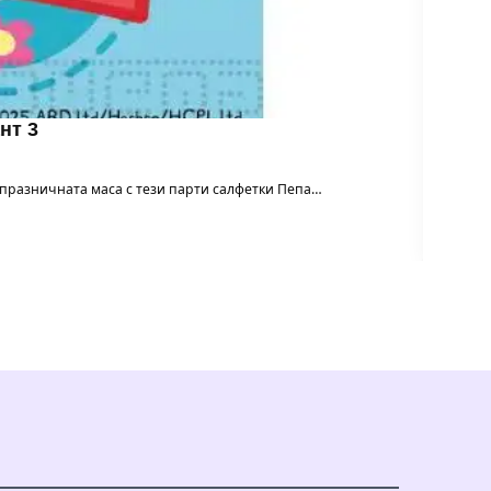
нт 3
м празничната маса с тези парти салфетки Пепа…
Балон 