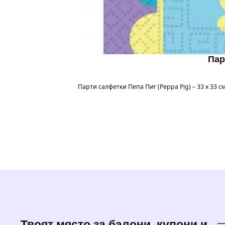
Пар
Парти салфетки Пепа Пиг (Peppa Pig) – 33 x 33
Твоят място за балони, купони и