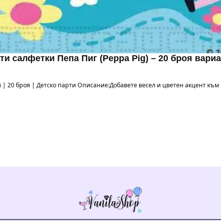
ти салфетки Пепа Пиг (Peppa Pig) – 20 броя вариа
 см | 20 броя | Детско парти Описание:Добавете весел и цветен акцент къ