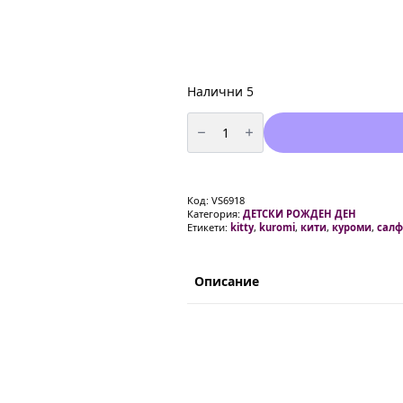
Налични 5
количество
за
Парти
салфетки
Кити
и
Куроми
Код:
VS6918
20
Категория:
ДЕТСКИ РОЖДЕН ДЕН
броя
Етикети:
kitty
,
kuromi
,
кити
,
куроми
,
салф
Описание