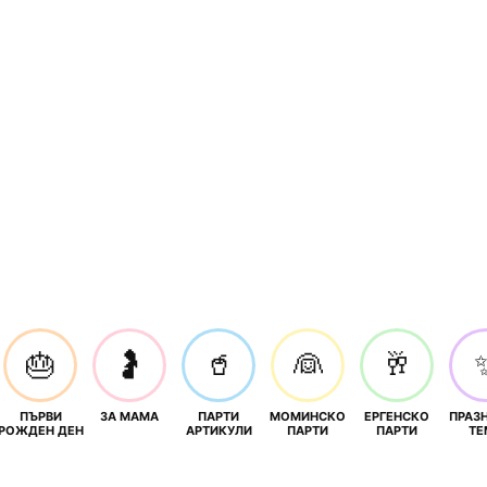
🎂
🤰
🥤
👰
🥂
ПЪРВИ
ЗА МАМА
ПАРТИ
МОМИНСКО
ЕРГЕНСКО
ПРАЗ
И
РОЖДЕН ДЕН
АРТИКУЛИ
ПАРТИ
ПАРТИ
ТЕ