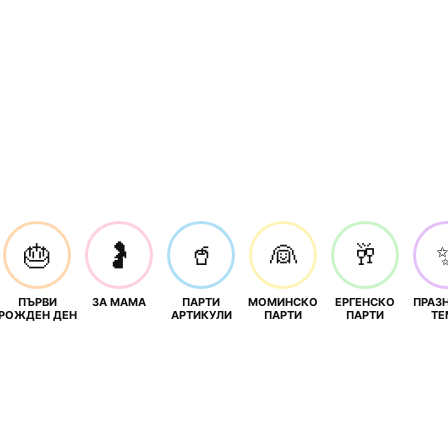
🎂
🤰
🥤
👰
🥂
ПЪРВИ
ЗА МАМА
ПАРТИ
МОМИНСКО
ЕРГЕНСКО
ПРАЗ
И
РОЖДЕН ДЕН
АРТИКУЛИ
ПАРТИ
ПАРТИ
ТЕ