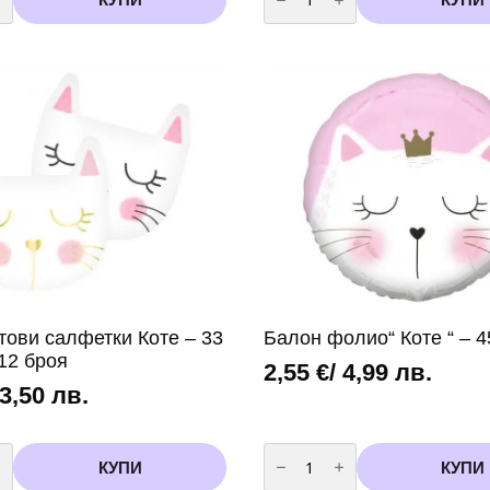
Свещи
за
торта
Коте
с
дървени
клечки
–
7
см,
5
броя
тови салфетки Коте – 33
Балон фолио“ Коте “ – 4
 12 броя
2,55
€
/ 4,99 лв.
 3,50 лв.
во
количество
за
КУПИ
КУПИ
ови
Балон