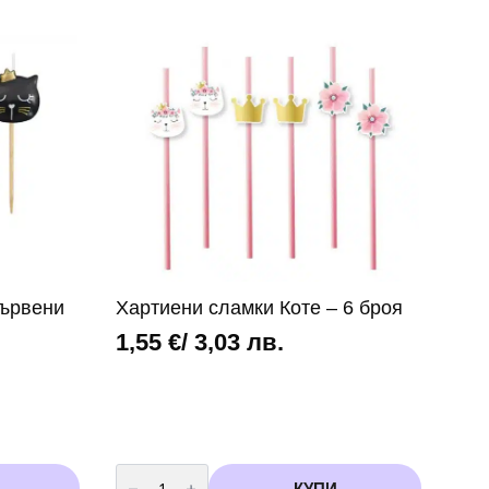
дървени
Хартиени сламки Коте – 6 броя
1,55
€
/ 3,03 лв.
количество
за
КУПИ