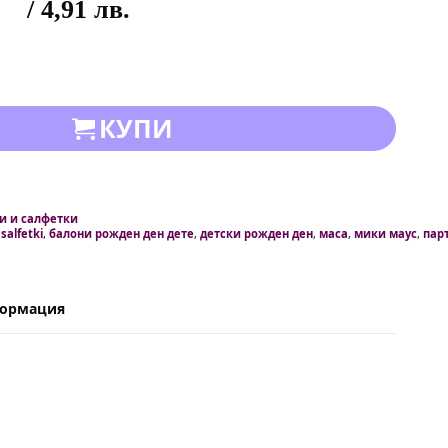
/ 4,91 лв.
КУПИ
и и салфетки
,
salfetki
,
балони рожден ден дете
,
детски рожден ден
,
маса
,
мики маус
,
пар
формация