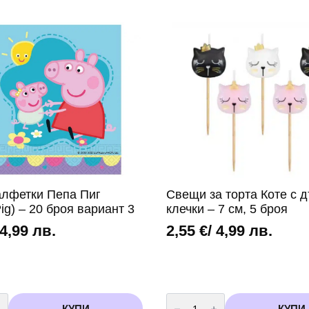
алфетки Пепа Пиг
Свещи за торта Коте с 
ig) – 20 броя вариант 3
клечки – 7 см, 5 броя
 4,99 лв.
2,55
€
/ 4,99 лв.
во
количество
за
КУПИ
КУПИ