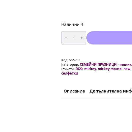
Налични 4
количество
за
Парти
Салфетки
-
Мики
Маус
Код:
VS5703
(Mickey
Категории:
СЕМЕЙНИ ПРАЗНИЦИ
,
чиниик
Mouse
Етикети:
2020
,
mickey
,
mickey mouse
,
new
)
салфетки
-
20
броя
Описание
Допълнителна ин