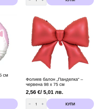
Хартиени
сламки
Коте
–
6
броя
5 см
Фолиев балон „Панделка“ –
червена 98 х 75 см
2,56
€
/ 5,01 лв.
количество
за
КУПИ
Фолиев