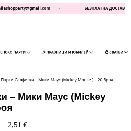
party@gmail.com
•
БЕЗПЛАТНА ДОСТАВКА ЗА 1 РАБ 
ГЕНСКО ПАРТИ
🎉 ПРАЗНИЦИ И ЮБИЛЕЙ
💍 СВАТБИ
Парти Салфетки – Мики Маус (Mickey Mouse ) – 20 броя
и – Мики Маус (Mickey
роя
2,51
€