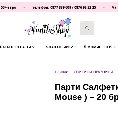
о
•
телефон:
0877 339 609
/
0876 93 22 25
•
Vanilashop
Search
for:
🍼 БЕБЕШКО ПАРТИ
✨ КАТЕГОРИИ
🥂 МОМИНСКО И ЕР
Начало
СЕМЕЙНИ ПРАЗНИЦИ
Парти Салфетк
Mouse ) – 20 б