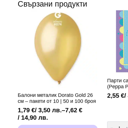
Свързани продукти
Парти с
(Peppa P
2,55
€
/
Балони металик Dorato Gold 26
см – пакети от 10 | 50 и 100 броя
1,79
€
/ 3,50 лв.
–
7,62
€
Price
/ 14,90 лв.
количест
range:
за
This