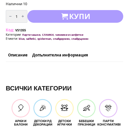
Налични 10
количество
КУПИ
за
Парти
салфетки
Спайдърмен
Код:
(Spiderman)
VS1355
-
Категории:
,
,
Парти чашки
СЛАМКИ
чиниики и салфетки
20
Етикети:
,
,
,
,
blue
salfetki
spiderman
спайдермен
спайдърмен
броя
Описание
Допълнителна информация
ВСИЧКИ КАТЕГОРИИ
🎈
🎉
🧸
👶
🎊
АРКИ И
ДЕТСКИ РД
ДЕТСКИ
БЕБЕШКИ
ПАРТИ
П
БАЛОНИ
ДЕКОРАЦИИ
ИГРАЧКИ
ПРАЗНИЦИ
КОНСУМАТИВИ
РОЖД