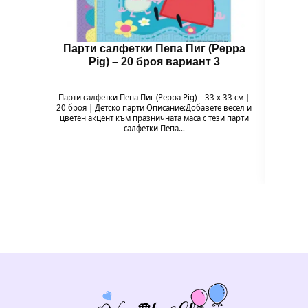
Парти салфетки Пепа Пиг (Peppa
Чин
Pig) – 20 броя вариант 3
Парти салфетки Пепа Пиг (Peppa Pig) – 33 x 33 см |
Чи
20 броя | Детско парти Описание:Добавете весел и
Напр
цветен акцент към празничната маса с тези парти
весели
салфетки Пепа…