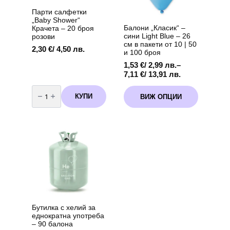
дръжка
Парти салфетки
„Baby Shower“
Балони „Класик“ –
Крачета – 20 броя
сини Light Blue – 26
розови
см в пакети от 10 | 50
2,30
€
/ 4,50 лв.
и 100 броя
1,53
€
/ 2,99 лв.
–
Price
7,11
€
/ 13,91 лв.
range:
количество
This
1,53 €
за
КУПИ
ВИЖ ОПЦИИ
product
Парти
/
салфетки
has
2,99 лв.
"Baby
multiple
through
Shower"
variants.
Крачета
7,11 €
-
The
/
20
options
13,91 лв.
броя
розови
may
be
chosen
on
the
product
Бутилка с хелий за
page
еднократна употреба
– 90 балона