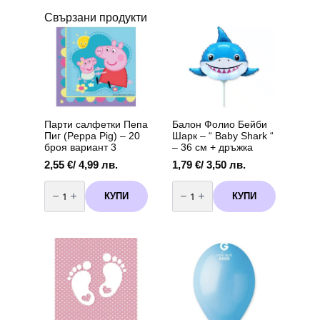
Свързани продукти
Парти салфетки Пепа
Балон Фолио Бейби
Пиг (Peppa Pig) – 20
Шарк – “ Baby Shark “
броя вариант 3
– 36 см + дръжка
2,55
€
/ 4,99 лв.
1,79
€
/ 3,50 лв.
количество
количество
за
за
КУПИ
КУПИ
Парти
Балон
салфетки
Фолио
Пепа
Бейби
Пиг
Шарк
(Peppa
-
Pig)
"
-
Baby
20
Shark
броя
"
вариант
-
3
36
см
+