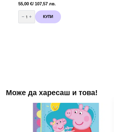
55,00
€
/ 107,57 лв.
количество
за
КУПИ
Бутилка
с
хелий
за
еднократна
употреба
-
90
балона
Може да харесаш и това!