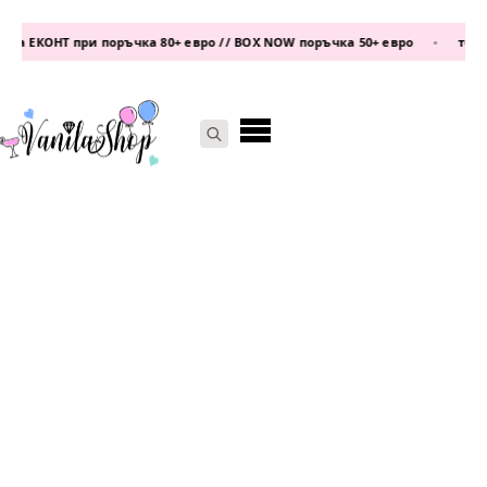
а ЕКОНТ при поръчка 80+ евро // BOX NOW поръчка 50+ евро
•
телефо
Search
for: