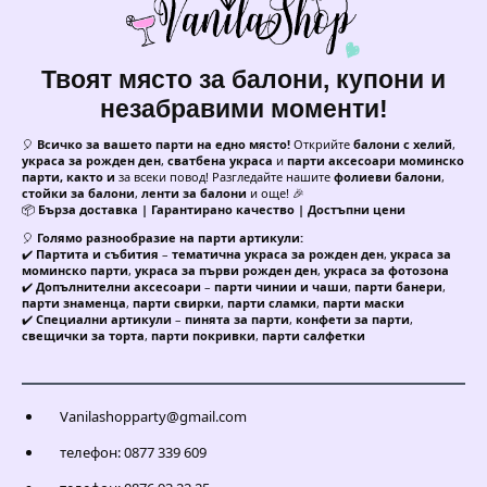
Твоят място за балони, купони и
незабравими моменти!
🎈
Всичко за вашето парти на едно място!
Открийте
балони с хелий
,
украса за рожден ден
,
сватбена украса
и
парти аксесоари моминско
парти, както и
за всеки повод! Разгледайте нашите
фолиеви балони
,
стойки за балони
,
ленти за балони
и още! 🎉
📦
Бърза доставка | Гарантирано качество | Достъпни цени
🎈
Голямо разнообразие на парти артикули:
✔️
Партита и събития
–
тематична украса за рожден ден
,
украса за
моминско парти
,
украса за първи рожден ден
,
украса за фотозона
✔️
Допълнителни аксесоари
–
парти чинии и чаши
,
парти банери
,
парти знаменца
,
парти свирки
,
парти сламки
,
парти маски
✔️
Специални артикули
–
пинята за парти
,
конфети за парти
,
свещички за торта
,
парти покривки
,
парти салфетки
Vanilashopparty@gmail.com
телефон: 0877 339 609