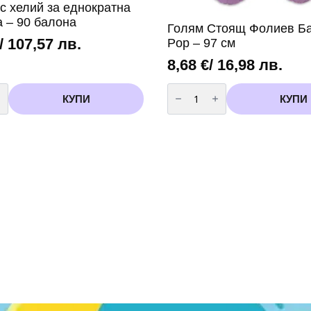
с хелий за еднократна
а – 90 балона
Голям Стоящ Фолиев Ба
/ 107,57 лв.
Pop – 97 см
8,68
€
/ 16,98 лв.
во
количество
за
КУПИ
КУПИ
Голям
Стоящ
Фолиев
Балон
на
"K-
Pop
-
97
см