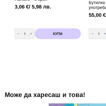
Бутилка 
3,06
€
/ 5,98 лв.
употреб
55,00
€
количество
количест
за
за
КУПИ
Парти
Бутилка
топери
с
"K-
хелий
Pop:
за
Demon
еднократ
Hunters
употреба
-
-
6
90
броя
балона
Може да харесаш и това!