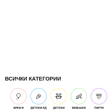
ВСИЧКИ КАТЕГОРИИ
🎈
🎉
🧸
👶
🎊
АРКИ И
ДЕТСКИ РД
ДЕТСКИ
БЕБЕШКИ
ПАРТИ