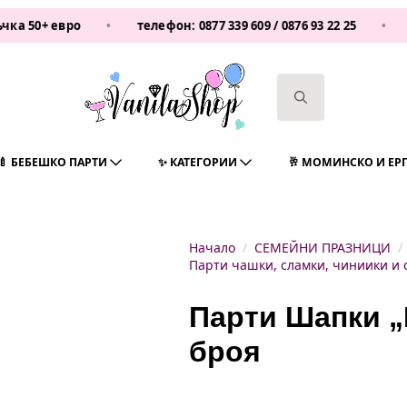
 евро
•
телефон:
0877 339 609
/
0876 93 22 25
•
Vanila
Search
for:
🍼 БЕБЕШКО ПАРТИ
✨ КАТЕГОРИИ
🥂 МОМИНСКО И ЕР
Начало
СЕМЕЙНИ ПРАЗНИЦИ
Парти чашки, сламки, чиниики и 
Парти Шапки „
броя