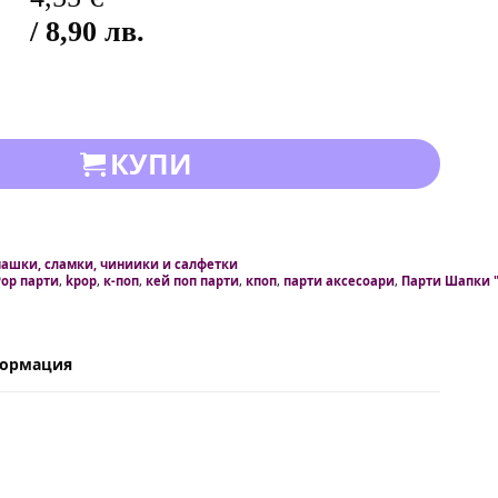
/ 8,90 лв.
КУПИ
чашки, сламки, чиниики и салфетки
Pop парти
,
kpop
,
к-поп
,
кей поп парти
,
кпоп
,
парти аксесоари
,
Парти Шапки "
формация