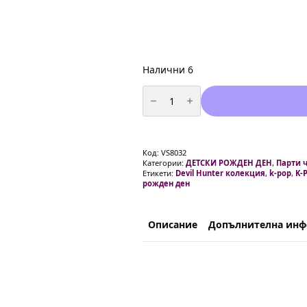
Налични 6
количество
за
Парти
Шапки
"K-
Pop:
Demon
Код:
VS8032
Hunters-
Категории:
ДЕТСКИ РОЖДЕН ДЕН
,
Парти 
6
Етикети:
Devil Hunter колекция
,
k-pop
,
K-
броя
рожден ден
Описание
Допълнителна ин