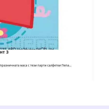
нт 3
м празничната маса с тези парти салфетки Пепа…
Балон 