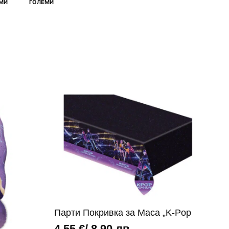
МИ
ГОЛЕМИ
Парти Покривка за Маса „K-Pop
4,55
€
/ 8,90 лв.