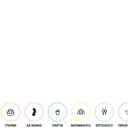
🎂
🤰
🥤
👰
🥂
ПЪРВИ
ЗА МАМА
ПАРТИ
МОМИНСКО
ЕРГЕНСКО
ПРАЗ