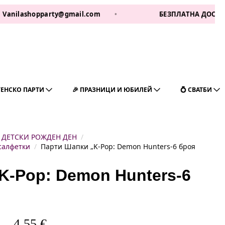
shopparty@gmail.com
•
БЕЗПЛАТНА ДОСТАВКА ЗА 1 
ГЕНСКО ПАРТИ
🎉 ПРАЗНИЦИ И ЮБИЛЕЙ
💍 СВАТБИ
ДЕТСКИ РОЖДЕН ДЕН
салфетки
Парти Шапки „K-Pop: Demon Hunters-6 броя
K-Pop: Demon Hunters-6
4,55
€