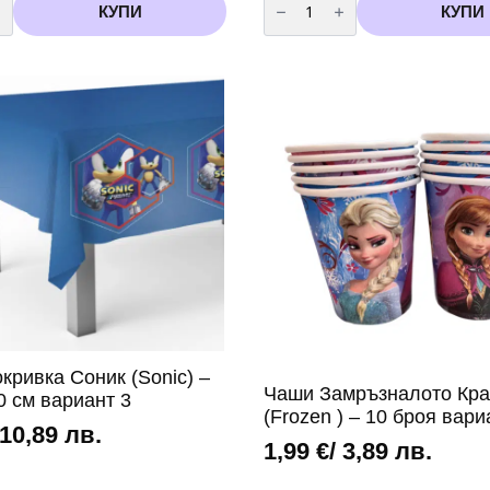
за
КУПИ
КУПИ
Парти
шапки
-
Коте
-
6
броя
кривка Соник (Sonic) –
Чаши Замръзналото Кра
0 см вариант 3
(Frozen ) – 10 броя вари
 10,89 лв.
1,99
€
/ 3,89 лв.