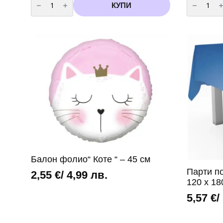
за
за
КУПИ
Свещи
Хартиени
за
сламки
торта
Коте
Коте
–
с
6
дървени
броя
клечки
–
7
см,
5
броя
Балон фолио“ Коте “ – 45 см
Парти по
2,55
€
/ 4,99 лв.
120 х 18
5,57
€
/