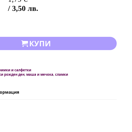
/ 3,50 лв.
КУПИ
ниики и салфетки
ки рожден ден
,
маша и мечока
,
сламки
формация