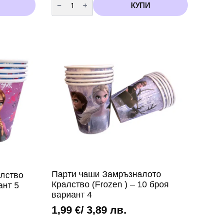
за
КУПИ
Двупластови
салфетки
Коте
–
33
х
33
см,
12
броя
Парти чаши Замръзналото
лство
Кралство (Frozen ) – 10 броя
ант 5
вариант 4
1,99
€
/ 3,89 лв.