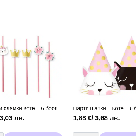
и сламки Коте – 6 броя
Парти шапки – Коте – 6 
 3,03 лв.
1,88
€
/ 3,68 лв.
во
количество