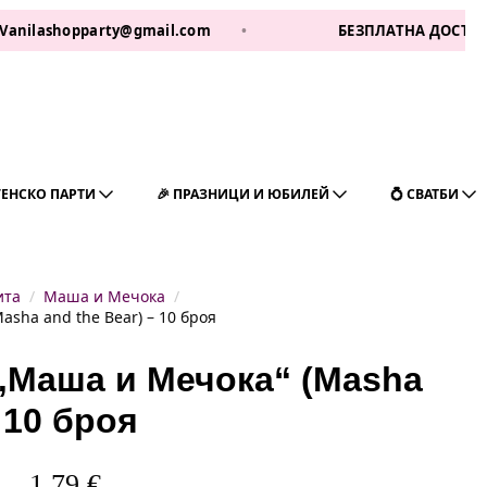
shopparty@gmail.com
•
БЕЗПЛАТНА ДОСТАВКА ЗА 1 
ГЕНСКО ПАРТИ
🎉 ПРАЗНИЦИ И ЮБИЛЕЙ
💍 СВАТБИ
ита
Маша и Мечока
sha and the Bear) – 10 броя
„Маша и Мечока“ (Masha
 10 броя
1,79
€