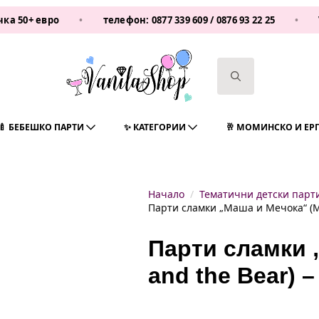
 евро
•
телефон:
0877 339 609
/
0876 93 22 25
•
Vanila
Search
for:
🍼 БЕБЕШКО ПАРТИ
✨ КАТЕГОРИИ
🥂 МОМИНСКО И ЕР
Начало
Тематични детски парт
Парти сламки „Маша и Мечока“ (Ma
Парти сламки 
and the Bear) –