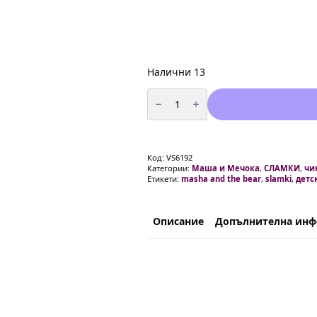
Налични 13
количество
за
Парти
сламки
"Маша
и
Мечока"
Код:
VS6192
(Masha
Категории:
Маша и Мечока
,
СЛАМКИ
,
чи
and
Етикети:
masha and the bear
,
slamki
,
детс
the
Bear)
-
10
броя
Описание
Допълнителна ин