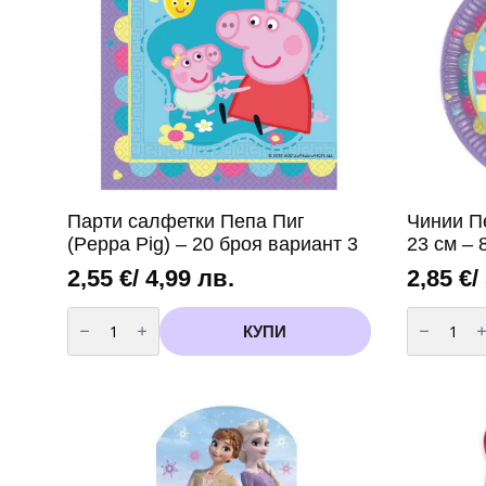
Парти салфетки Пепа Пиг
Чинии Пе
(Peppa Pig) – 20 броя вариант 3
23 см – 
2,55
€
/ 4,99 лв.
2,85
€
/
количество
количест
за
за
КУПИ
Парти
Чинии
салфетки
Пепа
Пепа
Пиг
Пиг
(
(Peppa
Peppa
Pig)
Pig
-
)
20
-
броя
23
вариант
см