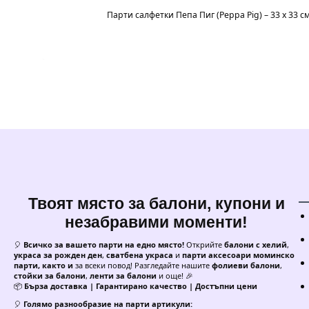
Парти салфетки Пепа Пиг (Peppa Pig) – 33 x 33
Твоят място за балони, купони и
незабравими моменти!
🎈
Всичко за вашето парти на едно място!
Открийте
балони с хелий
,
украса за рожден ден
,
сватбена украса
и
парти аксесоари моминско
парти, както и
за всеки повод! Разгледайте нашите
фолиеви балони
,
стойки за балони
,
ленти за балони
и още! 🎉
📦
Бърза доставка | Гарантирано качество | Достъпни цени
🎈
Голямо разнообразие на парти артикули: