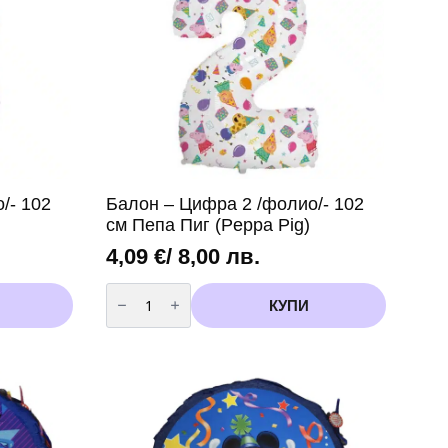
/- 102
Балон – Цифра 2 /фолио/- 102
см Пепа Пиг (Peppa Pig)
4,09
€
/ 8,00 лв.
количество
за
КУПИ
Балон
-
Цифра
2
/
фолио/-
102
см
Пепа
Пиг