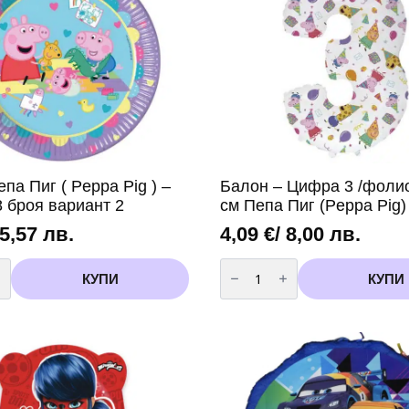
па Пиг ( Peppa Pig ) –
Балон – Цифра 3 /фолио
8 броя вариант 2
см Пепа Пиг (Peppa Pig)
 5,57 лв.
4,09
€
/ 8,00 лв.
во
количество
за
КУПИ
КУПИ
Балон
-
Цифра
3
/
фолио/-
102
см
Пепа
Пиг