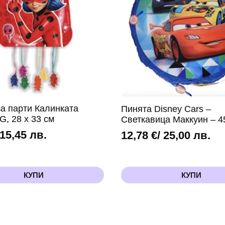
(Peppa
Pig)
за парти Калинката
Пинята Disney Cars –
, 28 х 33 см
Светкавица Маккуин – 4
 15,45 лв.
12,78
€
/ 25,00 лв.
КУПИ
КУПИ