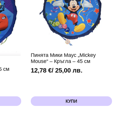
(Peppa
Pig)
Пинята Мики Маус „Mickey
Mouse“ – Кръгла – 45 см
5 см
12,78
€
/ 25,00 лв.
КУПИ