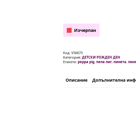
Изчерпан
Код:
VS6673
Категория:
ДЕТСКИ РОЖДЕН ДЕН
Етикети:
peppa pig
,
пепа пиг
,
пинята
,
пиня
Описание
Допълнителна ин