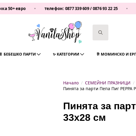
евро
•
телефон:
0877 339 609
/
0876 93 22 25
•
Vanila
Search
for:
🍼 БЕБЕШКО ПАРТИ
✨ КАТЕГОРИИ
🥂 МОМИНСКО И ЕР
Начало
СЕМЕЙНИ ПРАЗНИЦИ
Пинята за парти Пепа Пиг PEPPA P
Пинята за парт
33х28 см