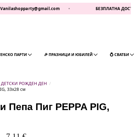
shopparty@gmail.com
•
БЕЗПЛАТНА ДОСТАВКА ЗА 1 Р
ГЕНСКО ПАРТИ
🎉 ПРАЗНИЦИ И ЮБИЛЕЙ
💍 СВАТБИ
ДЕТСКИ РОЖДЕН ДЕН
IG, 33х28 см
и Пепа Пиг PEPPA PIG,
7,11
€