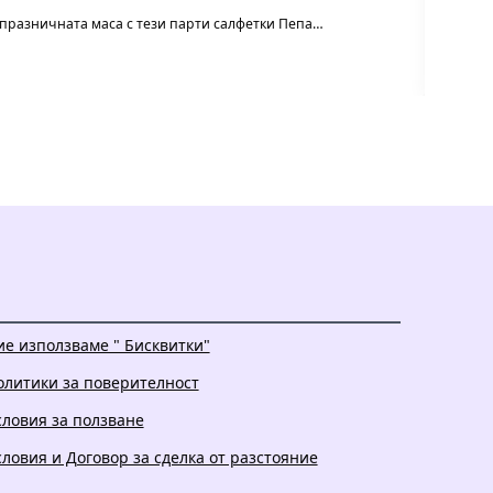
м празничната маса с тези парти салфетки Пепа…
Балон 
ие използваме " Бисквитки"
олитики за поверителност
словия за ползване
словия и Договор за сделка от разстояние