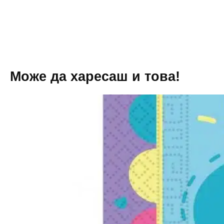
см
Може да харесаш и това!