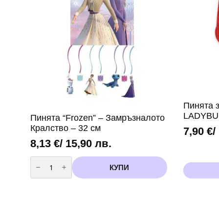
3
-
8
броя
вариант
2
Пинята 
LADYBUG
Пинята “Frozen” – Замръзналото
Кралство – 32 см
7,90
€
/
8,13
€
/ 15,90 лв.
количество
за
КУПИ
Пинята
“Frozen”
–
Замръзналото
Кралство
-
32