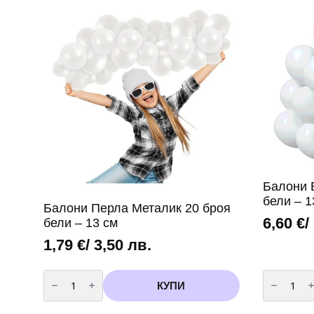
Балони 
бели – 1
Балони Перла Металик 20 броя
6,60
€
/
бели – 13 см
1,79
€
/ 3,50 лв.
количество
количест
за
за
КУПИ
Балони
Балони
Перла
Бели
Металик
Металик