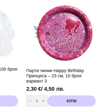
подаръци
и
лакомства
-
10
броя
100 броя
Парти чинии Happy Birthday
Принцеса – 23 см, 10 броя
вариант 3
2,30
€
/ 4,50 лв.
количество
за
КУПИ
Парти
чинии
Happy