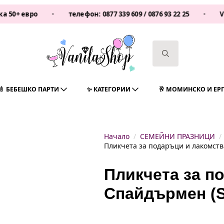
ро
•
телефон:
0877 339 609
/
0876 93 22 25
•
Vanilasho
Search
for:
🍼 БЕБЕШКО ПАРТИ
✨ КАТЕГОРИИ
🥂 МОМИНСКО И ЕР
Начало
СЕМЕЙНИ ПРАЗНИЦИ
Пликчета за подаръци и лакомств
Пликчета за п
Спайдърмен (S