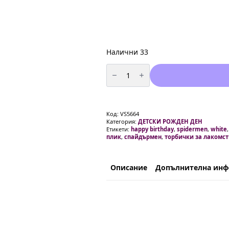
Налични 33
количество
за
Пликчета
за
подаръци
и
лакомства
Код:
VS5664
Спайдърмен
Категория:
ДЕТСКИ РОЖДЕН ДЕН
(Spidermen)-
Етикети:
happy birthday
,
spidermen
,
white
10
плик
,
спайдърмен
,
торбички за лакомст
броя
Описание
Допълнителна ин