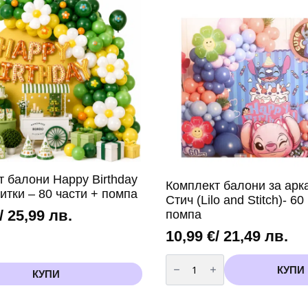
т балони Happy Birthday
Комплект балони за арк
итки – 80 части + помпа
Стич (Lilo and Stitch)- 60
/ 25,99 лв.
помпа
10,99
€
/ 21,49 лв.
количество
за
КУПИ
КУПИ
Комплект
балони
за
арка