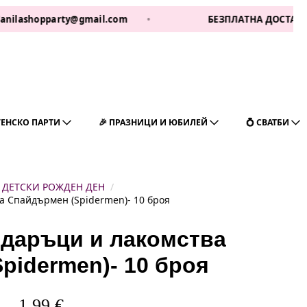
pparty@gmail.com
•
БЕЗПЛАТНА ДОСТАВКА ЗА 1 РАБ
ГЕНСКО ПАРТИ
🎉 ПРАЗНИЦИ И ЮБИЛЕЙ
💍 СВАТБИ
ДЕТСКИ РОЖДЕН ДЕН
а Спайдърмен (Spidermen)- 10 броя
одаръци и лакомства
pidermen)- 10 броя
1,99
€