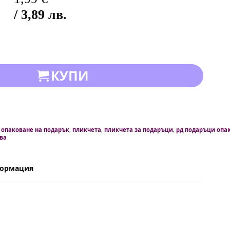
/ 3,89 лв.
КУПИ
,
опаковане на подарък
,
пликчета
,
пликчета за подаръци
,
рд подаръци опа
ва
формация