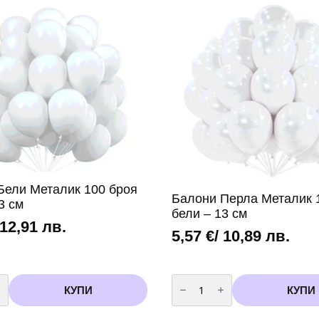
Лило
и
Стич
(Lilo
and
Stitch)-
60
броя
+
помпа
Бели Металик 100 броя
Балони Перла Металик 
3 см
бели – 13 см
 12,91 лв.
5,57
€
/ 10,89 лв.
во
количество
за
КУПИ
КУПИ
Балони
Перла
Металик