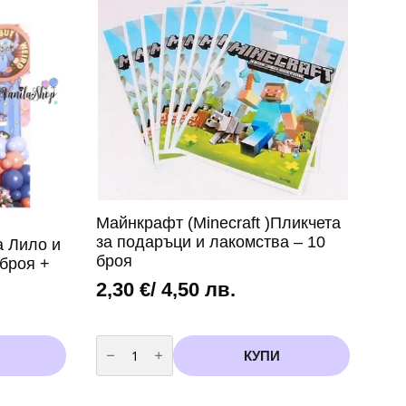
Майнкрафт (Minecraft )Пликчета
за подаръци и лакомства – 10
а Лило и
броя
 броя +
2,30
€
/ 4,50 лв.
количество
за
КУПИ
Майнкрафт
(Minecraft
)Пликчета
за