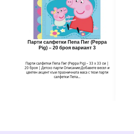
Парти салфетки Пепа Пиг (Peppa
Чин
Pig) – 20 броя вариант 3
Парти салфетки Пепа Пиг (Peppa Pig) – 33 x 33 см |
Чи
20 броя | Детско парти Описание:Добавете весел и
Напр
цветен акцент към празничната маса с тези парти
весели
салфетки Пепа…