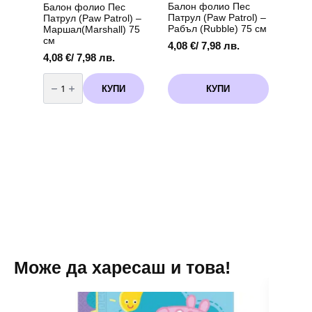
page
Балон фолио Пес
Балон фолио Пес
Патрул (Paw Patrol) –
Патрул (Paw Patrol) –
Рабъл (Rubble) 75 см
Маршал(Marshall) 75
см
4,08
€
/ 7,98 лв.
4,08
€
/ 7,98 лв.
количество
за
КУПИ
КУПИ
Балон
фолио
Пес
Патрул
(Paw
Patrol)
-
Маршал(Marshall)
75
см
Може да харесаш и това!