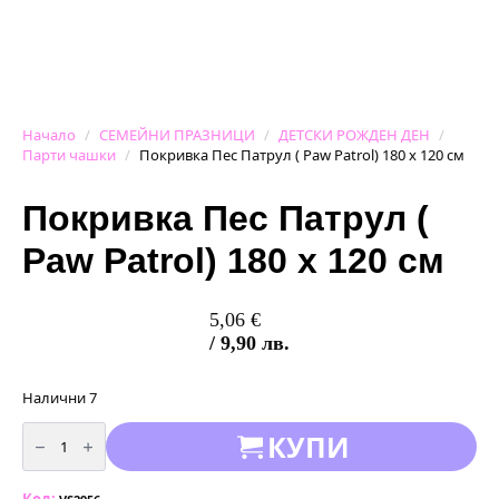
Начало
СЕМЕЙНИ ПРАЗНИЦИ
ДЕТСКИ РОЖДЕН ДЕН
Парти чашки
Покривка Пес Патрул ( Paw Patrol) 180 x 120 см
Покривка Пес Патрул (
Paw Patrol) 180 x 120 см
5,06
€
/ 9,90 лв.
Налични 7
количество
КУПИ
за
Покривка
Пес
Патрул