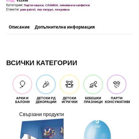
Код:
(
VS2956
Paw
Категории:
,
,
Парти чашки
СЛАМКИ
чиниики и салфетки
Patrol)
Етикети:
,
,
paw patrol
пес патрул
покривка
180
x
120
см
Описание
Допълнителна информация
ВСИЧКИ КАТЕГОРИИ
🎈
🎉
🧸
👶
🎊
АРКИ И
ДЕТСКИ РД
ДЕТСКИ
БЕБЕШКИ
ПАРТИ
П
БАЛОНИ
ДЕКОРАЦИИ
ИГРАЧКИ
ПРАЗНИЦИ
КОНСУМАТИВИ
РОЖД
Свързани продукти