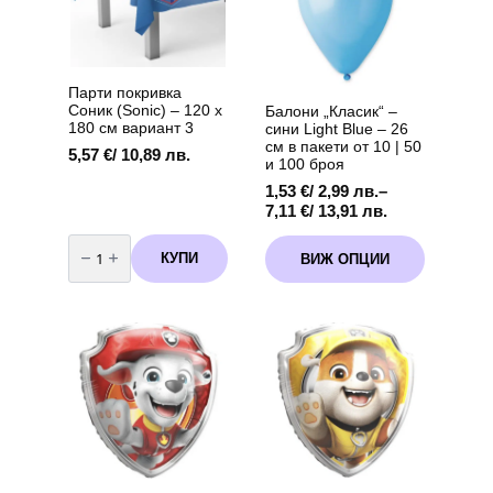
Парти покривка
Соник (Sonic) – 120 х
Балони „Класик“ –
180 см вариант 3
сини Light Blue – 26
см в пакети от 10 | 50
5,57
€
/ 10,89 лв.
и 100 броя
1,53
€
/ 2,99 лв.
–
Price
7,11
€
/ 13,91 лв.
range:
количество
This
1,53 €
за
КУПИ
ВИЖ ОПЦИИ
product
Парти
/
покривка
has
2,99 лв.
Соник
multiple
through
(Sonic)
variants.
-
7,11 €
120
The
/
х
options
13,91 лв.
180
см
may
вариант
be
3
chosen
on
the
product