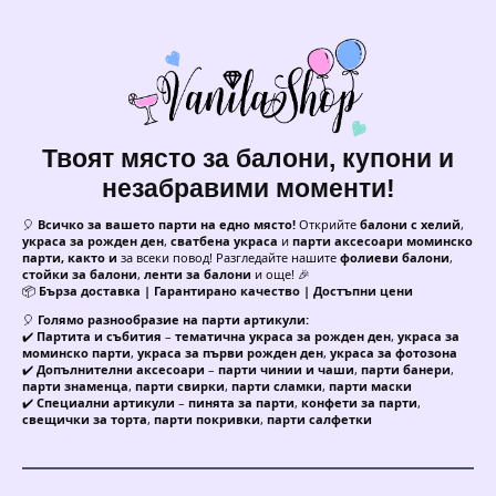
Твоят място за балони, купони и
незабравими моменти!
🎈
Всичко за вашето парти на едно място!
Открийте
балони с хелий
,
украса за рожден ден
,
сватбена украса
и
парти аксесоари моминско
парти, както и
за всеки повод! Разгледайте нашите
фолиеви балони
,
стойки за балони
,
ленти за балони
и още! 🎉
📦
Бърза доставка | Гарантирано качество | Достъпни цени
🎈
Голямо разнообразие на парти артикули:
✔️
Партита и събития
–
тематична украса за рожден ден
,
украса за
моминско парти
,
украса за първи рожден ден
,
украса за фотозона
✔️
Допълнителни аксесоари
–
парти чинии и чаши
,
парти банери
,
парти знаменца
,
парти свирки
,
парти сламки
,
парти маски
✔️
Специални артикули
–
пинята за парти
,
конфети за парти
,
свещички за торта
,
парти покривки
,
парти салфетки