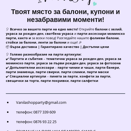
Твоят място за балони, купони и
незабравими моменти!
🎈
Всичко за вашето парти на едно място!
Открийте
балони с хелий
,
украса за рожден ден
,
сватбена украса
и
парти аксесоари моминско
парти, както и
за всеки повод! Разгледайте нашите
фолиеви балони
,
стойки за балони
,
ленти за балони
и още! 🎉
📦
Бърза доставка | Гарантирано качество | Достъпни цени
🎈
Голямо разнообразие на парти артикули:
✔️
Партита и събития
–
тематична украса за рожден ден
,
украса за
моминско парти
,
украса за първи рожден ден
,
украса за фотозона
✔️
Допълнителни аксесоари
–
парти чинии и чаши
,
парти банери
,
парти знаменца
,
парти свирки
,
парти сламки
,
парти маски
✔️
Специални артикули
–
пинята за парти
,
конфети за парти
,
свещички за торта
,
парти покривки
,
парти салфетки
Vanilashopparty@gmail.com
телефон: 0877 339 609
телефон: 0876 93 22 25