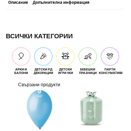
Описание
Допълнителна информация
ВСИЧКИ КАТЕГОРИИ
🎈
🎉
🧸
👶
🎊
АРКИ И
ДЕТСКИ РД
ДЕТСКИ
БЕБЕШКИ
ПАРТИ
П
БАЛОНИ
ДЕКОРАЦИИ
ИГРАЧКИ
ПРАЗНИЦИ
КОНСУМАТИВИ
РОЖД
Свързани продукти