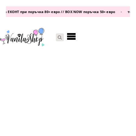
а ЕКОНТ при поръчка 80+ евро // BOX NOW поръчка 50+ евро
•
телефо
Search
for: