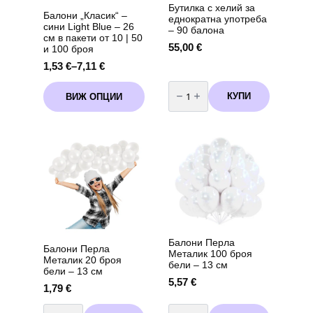
Бутилка с хелий за
Балони „Класик“ –
еднократна употреба
сини Light Blue – 26
– 90 балона
см в пакети от 10 | 50
55,00
€
и 100 броя
1,53
€
–
7,11
€
Price
range:
количество
This
за
1,53 €
КУПИ
ВИЖ ОПЦИИ
product
Бутилка
through
с
has
хелий
7,11 €
multiple
за
variants.
еднократна
употреба
The
-
options
90
may
балона
be
chosen
on
the
product
Балони Перла
Балони Перла
page
Металик 100 броя
Металик 20 броя
бели – 13 см
бели – 13 см
5,57
€
1,79
€
количество
количество