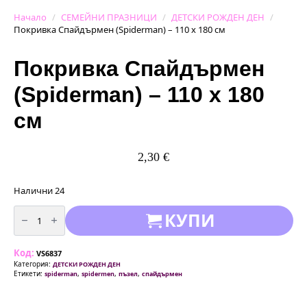
Начало
СЕМЕЙНИ ПРАЗНИЦИ
ДЕТСКИ РОЖДЕН ДЕН
Покривка Спайдърмен (Spiderman) – 110 x 180 см
Покривка Спайдърмен
(Spiderman) – 110 x 180
см
2,30
€
Налични 24
количество
КУПИ
за
Покривка
Спайдърмен
(Spiderman)
Код:
-
VS6837
110
Категория:
ДЕТСКИ РОЖДЕН ДЕН
x
Етикети:
,
,
,
spiderman
spidermen
пъзел
спайдърмен
180
см