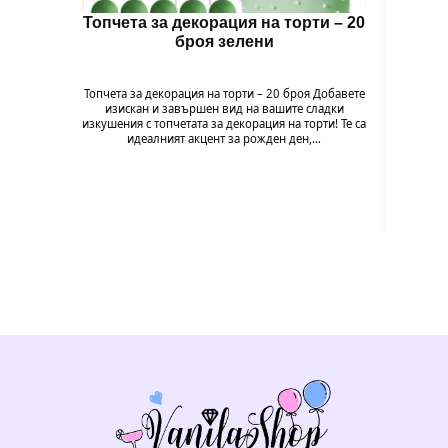
Топчета за декорация на торти – 20
Топч
броя зелени
Топчета за декорация на торти – 20 броя Добавете
Топчет
изискан и завършен вид на вашите сладки
изи
изкушения с топчетата за декорация на торти! Те са
изкушен
идеалният акцент за рожден ден,…