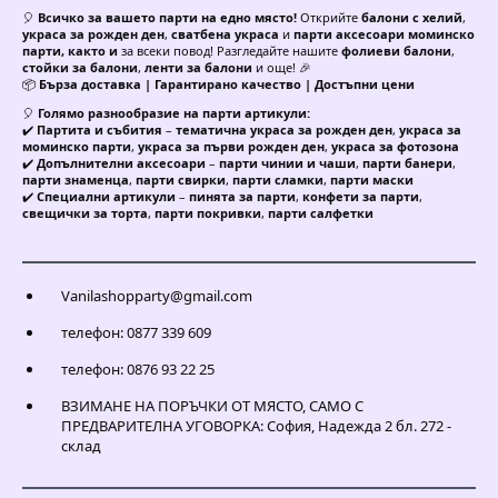
🎈
Всичко за вашето парти на едно място!
Открийте
балони с хелий
,
украса за рожден ден
,
сватбена украса
и
парти аксесоари моминско
парти, както и
за всеки повод! Разгледайте нашите
фолиеви балони
,
стойки за балони
,
ленти за балони
и още! 🎉
📦
Бърза доставка | Гарантирано качество | Достъпни цени
🎈
Голямо разнообразие на парти артикули:
✔️
Партита и събития
–
тематична украса за рожден ден
,
украса за
моминско парти
,
украса за първи рожден ден
,
украса за фотозона
✔️
Допълнителни аксесоари
–
парти чинии и чаши
,
парти банери
,
парти знаменца
,
парти свирки
,
парти сламки
,
парти маски
✔️
Специални артикули
–
пинята за парти
,
конфети за парти
,
свещички за торта
,
парти покривки
,
парти салфетки
Vanilashopparty@gmail.com
телефон: 0877 339 609
телефон: 0876 93 22 25
ВЗИМАНЕ НА ПОРЪЧКИ ОТ МЯСТО, САМО С
ПРЕДВАРИТЕЛНА УГОВОРКА: София, Надежда 2 бл. 272 -
склад