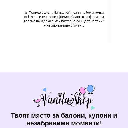
🎀 Фолиев балон „Панделка“ – синя на бели точки
🎀 Фол
🎀 Нежен и елегантен фолиев балон във форма на
и н
голяма панделка в мек пастелно син цвят на точки
па
– изключително стилен…
моде
Твоят място за балони, купони и
незабравими моменти!