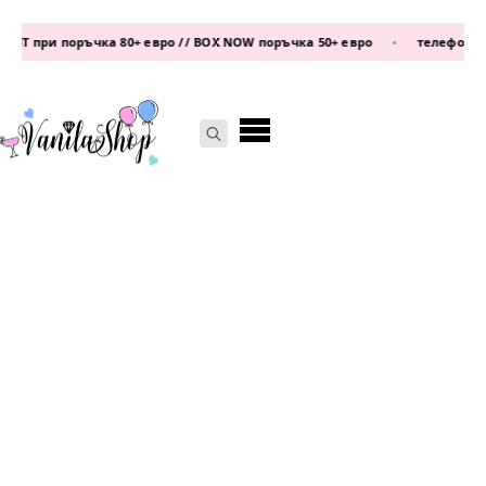
 при поръчка 80+ евро // BOX NOW поръчка 50+ евро
•
телефон:
0877 
Search
for: