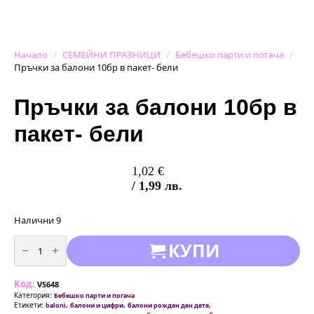
Начало
СЕМЕЙНИ ПРАЗНИЦИ
Бебешко парти и погача
Пръчки за балони 10бр в пакет- бели
Пръчки за балони 10бр в
пакет- бели
1,02
€
/ 1,99 лв.
Налични 9
количество
КУПИ
за
Пръчки
за
балони
Код:
10бр
VS648
в
Категория:
Бебешко парти и погача
пакет-
Етикети:
,
,
,
baloni
балони и цифри
балони рожден ден дете
бели