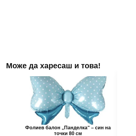
парти
Marshmallow-
„It's
mix
a
33
Boy“
см
(5
-
броя)
5
бр
Може да харесаш и това!
Фолиев балон „Панделка“ – син на
Фоли
точки 80 см