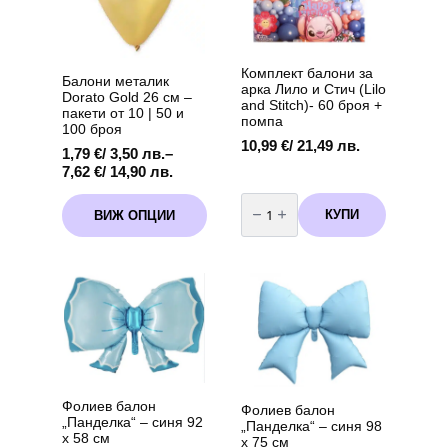
Комплект балони за
Балони металик
арка Лило и Стич (Lilo
Dorato Gold 26 см –
and Stitch)- 60 броя +
пакети от 10 | 50 и
помпа
100 броя
10,99
€
/ 21,49 лв.
1,79
€
/ 3,50 лв.
–
Price
7,62
€
/ 14,90 лв.
range:
количество
This
1,79 €
за
КУПИ
ВИЖ ОПЦИИ
product
Комплект
/
балони
has
3,50 лв.
за
multiple
through
арка
variants.
Лило
7,62 €
и
The
/
Стич
options
14,90 лв.
(Lilo
may
and
Stitch)-
be
60
chosen
броя
+
on
помпа
the
Фолиев балон
Фолиев балон
product
„Панделка“ – синя 92
„Панделка“ – синя 98
page
х 58 см
х 75 см