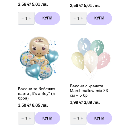
2,56
€
/ 5,01 лв.
2,56
€
/ 5,01 лв.
количество
количество
за
за
КУПИ
КУПИ
Фолиев
Фолиев
балон
балон
„Панделка“
„Панделка“
–
–
синя
синя
92
98
х
х
58
75
см
см
Балони с крачета
Балони за бебешко
Marshmallow-mix 33
парти „It’s a Boy“ (5
см – 5 бр
броя)
1,99
€
/ 3,89 лв.
3,50
€
/ 6,85 лв.
количество
количество
за
за
КУПИ
КУПИ
Балони
Балони
за
с
бебешко
крачета