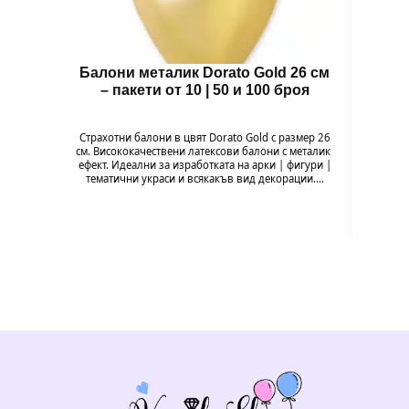
Балони металик Dorato Gold 26 см
Комп
– пакети от 10 | 50 и 100 броя
ма
Страхотни балони в цвят Dorato Gold с размер 26
Ком
см. Висококачествени латексови балони с металик
марга
ефект. Идеални за изработката на арки | фигури |
още
тематични украси и всякакъв вид декорации.…
компле