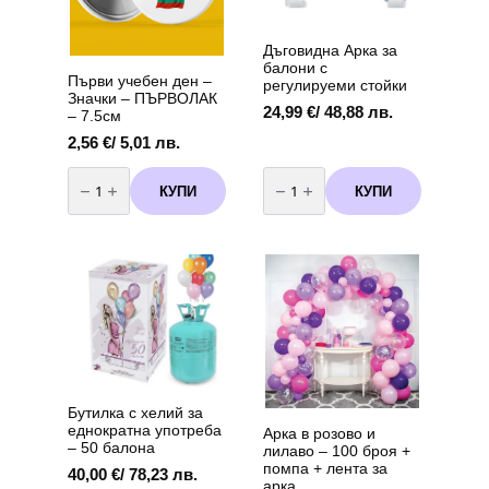
Дъговидна Арка за
балони c
Първи учебен ден –
регулируеми стойки
Значки – ПЪРВОЛАК
24,99
€
/ 48,88 лв.
– 7.5см
2,56
€
/ 5,01 лв.
количество
количество
за
за
КУПИ
КУПИ
Първи
Дъговидна
учебен
Арка
ден
за
-
балони
Значки
c
-
регулируеми
ПЪРВОЛАК
стойки
-
7.5см
Бутилка с хелий за
еднократна употреба
Арка в розово и
– 50 балона
лилаво – 100 броя +
помпа + лента за
40,00
€
/ 78,23 лв.
арка