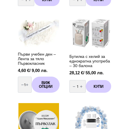
Бутилка
Балони
с
Металик
хелий
20
за
броя
еднократна
червени
употреба
-
-
13
90
см
балона
Първи учебен ден –
Бутилка с хелий за
Лента за тяло
еднократна употреба
Първокласник
– 30 балона
4,60
€
/ 9,00 лв.
28,12
€
/ 55,00 лв.
количество
количество
за
ВИЖ
за
Първи
КУПИ
ОПЦИИ
Бутилка
учебен
с
ден
хелий
-
за
Лента
еднократна
за
употреба
тяло
-
Първокласник
30
балона