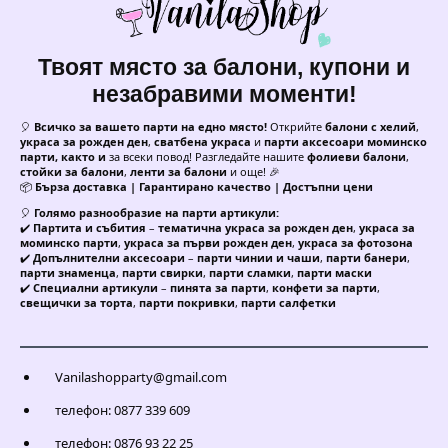
Твоят място за балони, купони и
незабравими моменти!
🎈
Всичко за вашето парти на едно място!
Открийте
балони с хелий
,
украса за рожден ден
,
сватбена украса
и
парти аксесоари моминско
парти, както и
за всеки повод! Разгледайте нашите
фолиеви балони
,
стойки за балони
,
ленти за балони
и още! 🎉
📦
Бърза доставка | Гарантирано качество | Достъпни цени
🎈
Голямо разнообразие на парти артикули:
✔️
Партита и събития
–
тематична украса за рожден ден
,
украса за
моминско парти
,
украса за първи рожден ден
,
украса за фотозона
✔️
Допълнителни аксесоари
–
парти чинии и чаши
,
парти банери
,
парти знаменца
,
парти свирки
,
парти сламки
,
парти маски
✔️
Специални артикули
–
пинята за парти
,
конфети за парти
,
свещички за торта
,
парти покривки
,
парти салфетки
Vanilashopparty@gmail.com
телефон: 0877 339 609
телефон: 0876 93 22 25