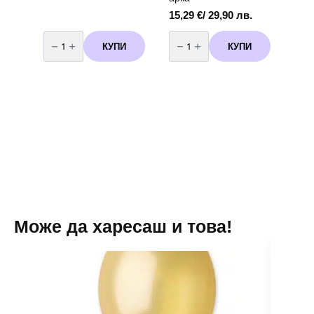
15,29
€
/ 29,90 лв.
количество
количество
за
за
КУПИ
КУПИ
Бутилка
Арка
с
в
хелий
розово
за
и
еднократна
лилаво
употреба
-
-
100
50
броя
балона
+
помпа
+
лента
за
арка
Може да харесаш и това!