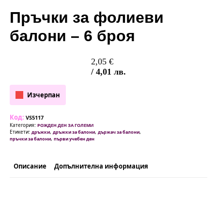
Пръчки за фолиеви
балони – 6 броя
2,05
€
/ 4,01 лв.
Изчерпан
Код:
VS5117
Категория:
РОЖДЕН ДЕН ЗА ГОЛЕМИ
Етикети:
,
,
,
дръжки
дръжки за балони
държач за балони
,
пръчки за балони
първи учебен ден
Описание
Допълнителна информация