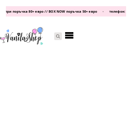
ри поръчка 80+ евро // BOX NOW поръчка 50+ евро
•
телефон:
0877 339
Search
for: