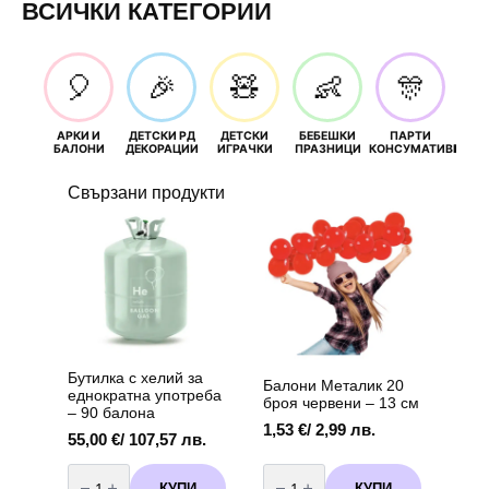
ВСИЧКИ КАТЕГОРИИ
🎈
🎉
🧸
👶
🎊
АРКИ И
ДЕТСКИ РД
ДЕТСКИ
БЕБЕШКИ
ПАРТИ
П
БАЛОНИ
ДЕКОРАЦИИ
ИГРАЧКИ
ПРАЗНИЦИ
КОНСУМАТИВИ
РОЖД
Свързани продукти
Бутилка с хелий за
Балони Металик 20
еднократна употреба
броя червени – 13 см
– 90 балона
1,53
€
/ 2,99 лв.
55,00
€
/ 107,57 лв.
количество
количество
за
за
КУПИ
КУПИ