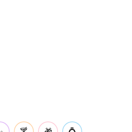
✨
🍸
🎁
💍