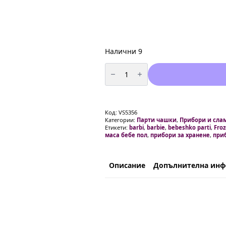
Налични 9
количество
за
Прибори
за
храна
лилави
вилички
Код:
VS5356
-
Категории:
Парти чашки
,
Прибори и сла
10
Етикети:
barbi
,
barbie
,
bebeshko parti
,
Fro
броя
маса бебе пол
,
прибори за хранене
,
при
Описание
Допълнителна ин