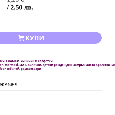
/ 2,50 лв.
КУПИ
мки
,
СЛАМКИ
,
чиниики и салфетки
zen
,
mermaid
,
SKYE
,
вилички
,
детски рожден ден
,
Замръзналото Кралство
,
ма
бори юбилей
,
рд аксесоари
формация