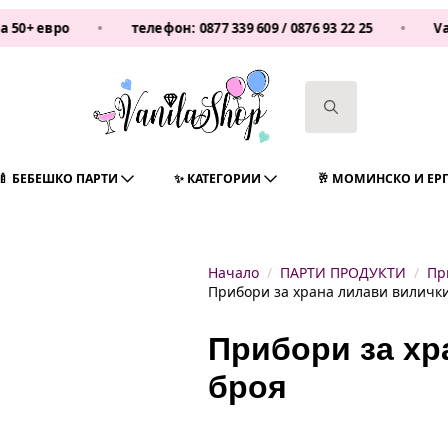
вро
•
телефон:
0877 339 609
/
0876 93 22 25
•
Vanilas
Search
for:
🍼 БЕБЕШКО ПАРТИ
✨ КАТЕГОРИИ
🥂 МОМИНСКО И ЕР
Начало
ПАРТИ ПРОДУКТИ
Пр
Прибори за храна лилави вилички
Прибори за хр
броя