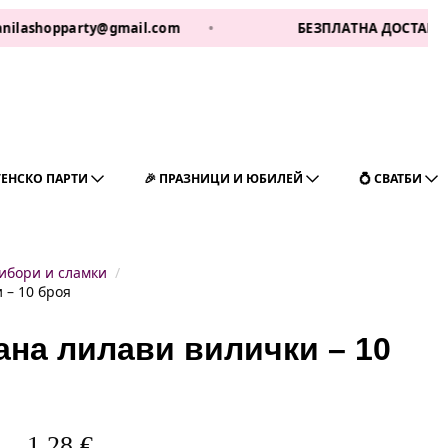
hopparty@gmail.com
•
БЕЗПЛАТНА ДОСТАВКА ЗА 1 РА
ГЕНСКО ПАРТИ
🎉 ПРАЗНИЦИ И ЮБИЛЕЙ
💍 СВАТБИ
ибори и сламки
 – 10 броя
ана лилави вилички – 10
1,28
€