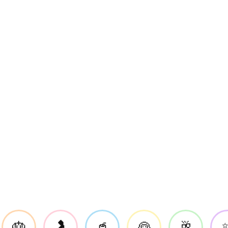
🎂
🤰
🥤
👰
🥂