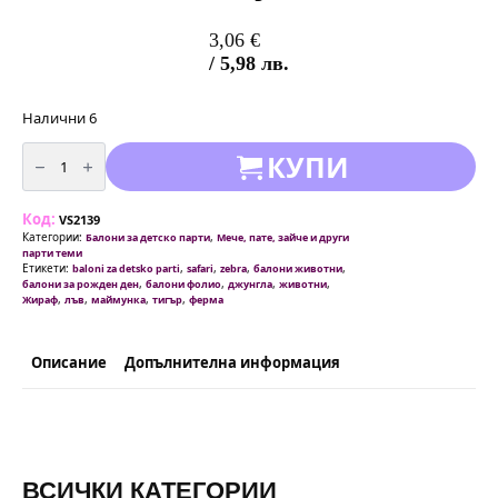
3,06
€
/ 5,98 лв.
Налични 6
количество
КУПИ
за
Сет
от
5
Код:
броя
VS2139
балони
Категории:
,
Балони за детско парти
Мече, пате, зайче и други
животни
парти теми
"Джунгла"
Етикети:
,
,
,
,
baloni za detsko parti
safari
zebra
балони животни
,
,
,
,
балони за рожден ден
балони фолио
джунгла
животни
,
,
,
,
Жираф
лъв
маймунка
тигър
ферма
Описание
Допълнителна информация
ВСИЧКИ КАТЕГОРИИ