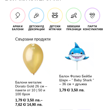
🎈
🎉
🧸
👶
🎊
АРКИ И
ДЕТСКИ РД
ДЕТСКИ
БЕБЕШКИ
ПАРТИ
П
БАЛОНИ
ДЕКОРАЦИИ
ИГРАЧКИ
ПРАЗНИЦИ
КОНСУМАТИВИ
РОЖД
Свързани продукти
Балон Фолио Бейби
Шарк – “ Baby Shark “
Балони металик
– 36 см + дръжка
Dorato Gold 26 см –
1,79
€
/ 3,50 лв.
пакети от 10 | 50 и
100 броя
1,79
€
/ 3,50 лв.
–
Price
7,62
€
/ 14,90 лв.
range: