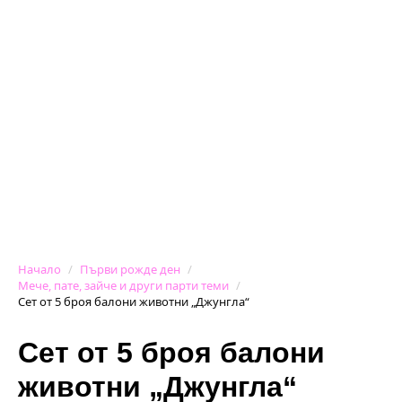
Начало
Първи рожде ден
Мече, пате, зайче и други парти теми
Сет от 5 броя балони животни „Джунгла“
Сет от 5 броя балони
животни „Джунгла“