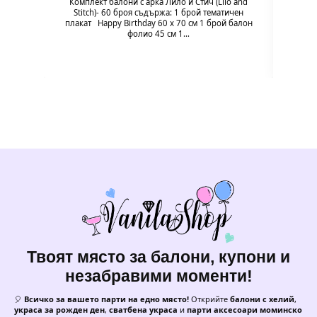
Комплект балони с арка Лило и Стич (Lilo and
94 x 
Stitch)- 60 броя съдържа: 1 брой тематичен
плакат Happy Birthday 60 х 70 см 1 брой балон
фолио 45 см 1…
Твоят място за балони, купони и
незабравими моменти!
🎈
Всичко за вашето парти на едно място!
Открийте
балони с хелий
,
украса за рожден ден
,
сватбена украса
и
парти аксесоари моминско