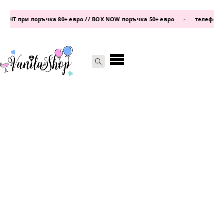
Т при поръчка 80+ евро // BOX NOW поръчка 50+ евро
•
телефон:
0877
Search
for: