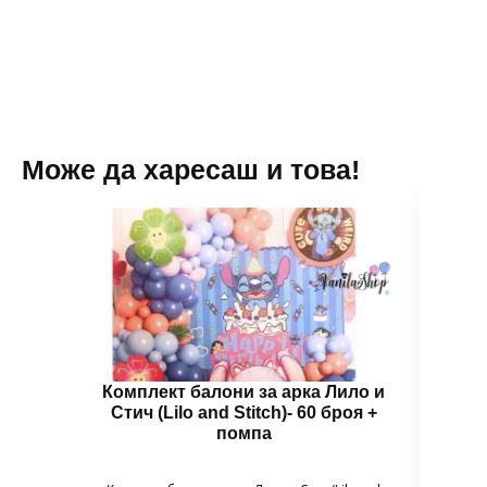
Може да харесаш и това!
Комплект балони за арка Лило и
Бал
Стич (Lilo and Stitch)- 60 броя +
помпа
Гол
надув
въздух