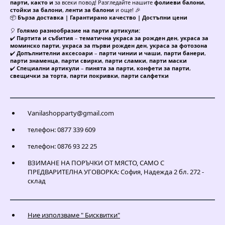
парти, както и
за всеки повод! Разгледайте нашите
фолиеви балони
,
стойки за балони
,
ленти за балони
и още! 🎉
📦
Бърза доставка | Гарантирано качество | Достъпни цени
🎈
Голямо разнообразие на парти артикули:
✔️
Партита и събития
–
тематична украса за рожден ден
,
украса за
моминско парти
,
украса за първи рожден ден
,
украса за фотозона
✔️
Допълнителни аксесоари
–
парти чинии и чаши
,
парти банери
,
парти знаменца
,
парти свирки
,
парти сламки
,
парти маски
✔️
Специални артикули
–
пинята за парти
,
конфети за парти
,
свещички за торта
,
парти покривки
,
парти салфетки
Vanilashopparty@gmail.com
телефон: 0877 339 609
телефон: 0876 93 22 25
ВЗИМАНЕ НА ПОРЪЧКИ ОТ МЯСТО, САМО С
ПРЕДВАРИТЕЛНА УГОВОРКА: София, Надежда 2 бл. 272 -
склад
Ние използваме " Бисквитки"