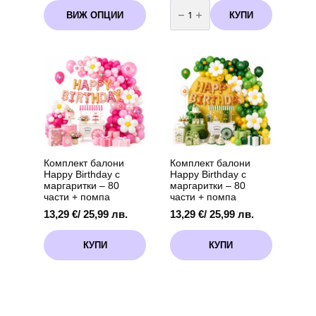
количество
This
1,79 €
за
КУПИ
ВИЖ ОПЦИИ
product
Балон
/
Фолио
has
3,50 лв.
Бейби
multiple
through
Шарк
variants.
-
7,62 €
"
The
/
Baby
options
14,90 лв.
Shark
may
"
-
be
36
chosen
см
+
on
дръжка
the
product
Комплект балони
Комплект балони
page
Happy Birthday с
Happy Birthday с
маргаритки – 80
маргаритки – 80
части + помпа
части + помпа
13,29
€
/ 25,99 лв.
13,29
€
/ 25,99 лв.
КУПИ
КУПИ