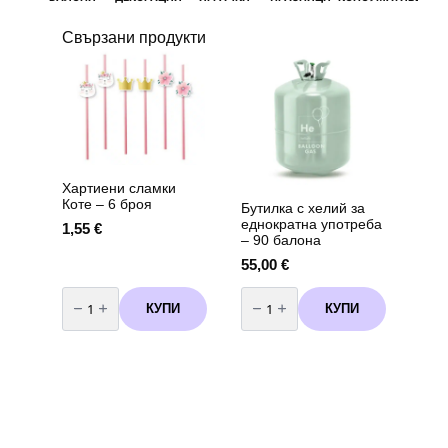
Свързани продукти
Хартиени сламки
Коте – 6 броя
Бутилка с хелий за
еднократна употреба
1,55
€
– 90 балона
55,00
€
количество
количество
за
за
КУПИ
КУПИ
Хартиени
Бутилка
сламки
с
Коте
хелий
–
за
6
еднократна
броя
употреба
-
90
балона