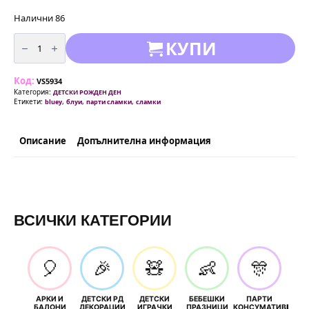
Налични 86
количество
КУПИ
за
Сламки
Блуи
(Bluey)
Код:
-
VS5934
8
Категория:
ДЕТСКИ РОЖДЕН ДЕН
броя
Етикети:
,
,
,
bluey
блуи
парти сламки
сламки
Описание
Допълнителна информация
ВСИЧКИ КАТЕГОРИИ
🎈
🎉
🧸
👶
🎊
АРКИ И
ДЕТСКИ РД
ДЕТСКИ
БЕБЕШКИ
ПАРТИ
П
БАЛОНИ
ДЕКОРАЦИИ
ИГРАЧКИ
ПРАЗНИЦИ
КОНСУМАТИВИ
РОЖД