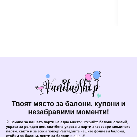
Твоят място за балони, купони и
незабравими моменти!
🎈
Всичко за вашето парти на едно място!
Открийте
балони с хелий
,
украса за рожден ден
,
сватбена украса
и
парти аксесоари моминско
парти, както и
за всеки повод! Разгледайте нашите
фолиеви балони
,
стойки за балони
,
ленти за балони
и още! 🎉