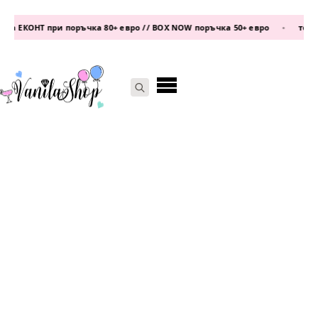
а ЕКОНТ при поръчка 80+ евро // BOX NOW поръчка 50+ евро
•
телефо
Search
for: