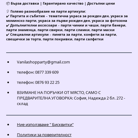
📦
Бърза доставка | Гарантирано качество | Достъпни цени
🎈
Голямо разнообразие на парти артикули:
✔️
Партита и събития
–
тематична украса за рожден ден
,
украса за
моминско парти
,
украса за първи рожден ден
,
украса за фотозона
✔️
Допълнителни аксесоари
–
парти чинии и чаши
,
парти банери
,
парти знаменца
,
парти свирки
,
парти сламки
,
парти маски
✔️
Специални артикули
–
пинята за парти
,
конфети за парти
,
свещички за торта
,
парти покривки
,
парти салфетки
Vanilashopparty@gmail.com
телефон: 0877 339 609
телефон: 0876 93 22 25
ВЗИМАНЕ НА ПОРЪЧКИ ОТ МЯСТО, САМО С
ПРЕДВАРИТЕЛНА УГОВОРКА: София, Надежда 2 бл. 272 -
склад
Ние използваме " Бисквитки"
Политики за поверителност