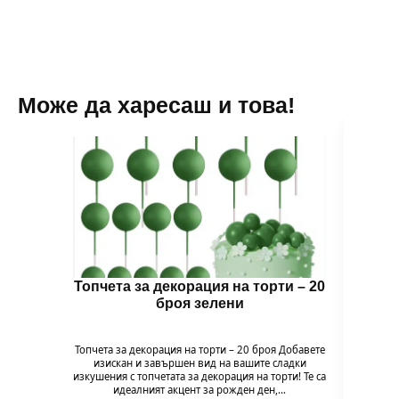
Може да харесаш и това!
Топчета за декорация на торти – 20
Топч
броя зелени
Топчета за декорация на торти – 20 броя Добавете
Топчет
изискан и завършен вид на вашите сладки
изи
изкушения с топчетата за декорация на торти! Те са
изкушен
идеалният акцент за рожден ден,…