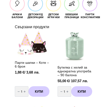
🎈
🎉
🧸
👶
🎊
АРКИ И
ДЕТСКИ РД
ДЕТСКИ
БЕБЕШКИ
ПАРТИ
П
БАЛОНИ
ДЕКОРАЦИИ
ИГРАЧКИ
ПРАЗНИЦИ
КОНСУМАТИВИ
РОЖД
Свързани продукти
Парти шапки – Коте –
6 броя
Бутилка с хелий за
еднократна употреба
1,88
€
/ 3,68 лв.
– 90 балона
55,00
€
/ 107,57 лв.
количество
количество
за
за
КУПИ
КУПИ
Парти
Бутилка
шапки
с
-
хелий
Коте
за
-
еднократна