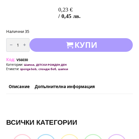
0,23
€
/ 0,45 лв.
Налични 35
количество
КУПИ
за
Спондж
Боб
шапки
Код:
(Sponge
VS6030
Bob)
Категории:
,
Шапки
ДЕТСКИ РОЖДЕН ДЕН
Етикети:
,
,
sponge bob
спондж боб
шапки
Описание
Допълнителна информация
ВСИЧКИ КАТЕГОРИИ