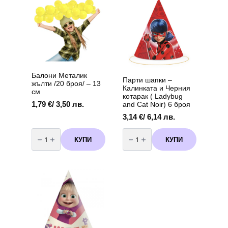
6
употреба
броя
-
90
балона
Балони Металик
Парти шапки –
жълти /20 броя/ – 13
Калинката и Черния
см
котарак ( Ladybug
1,79
€
/ 3,50 лв.
and Cat Noir) 6 броя
3,14
€
/ 6,14 лв.
количество
количество
за
за
КУПИ
КУПИ
Балони
Парти
Металик
шапки
жълти
-
/20
Калинката
броя/
и
-
Черния
13
котарак
см
(
Ladybug
and
Cat
Noir)
6