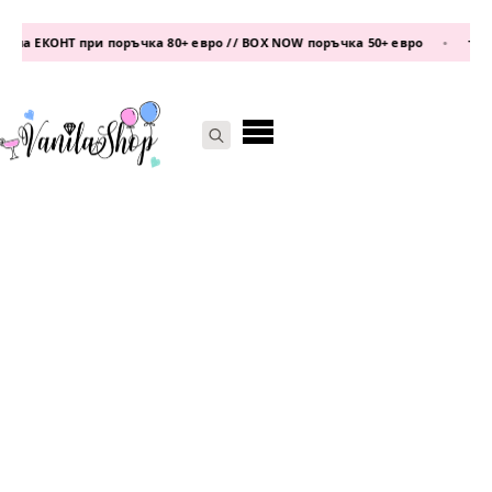
на ЕКОНТ при поръчка 80+ евро // BOX NOW поръчка 50+ евро
•
телеф
Search
for: