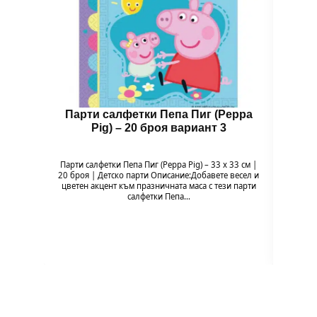
Парти салфетки Пепа Пиг (Peppa
Бал
Pig) – 20 броя вариант 3
Парти салфетки Пепа Пиг (Peppa Pig) – 33 x 33 см |
Балон 
20 броя | Детско парти Описание:Добавете весел и
Pig
цветен акцент към празничната маса с тези парти
празн
салфетки Пепа…
формат