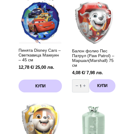
Пинята Disney Cars –
Балон фолио Пес
Светкавица Маккуин
Патрул (Paw Patrol) –
– 45 см
Маршал(Marshall) 75
см
12,78
€
/ 25,00 лв.
4,08
€
/ 7,98 лв.
количество
за
КУПИ
КУПИ
Балон
фолио
Пес
Патрул
(Paw
Patrol)
-
Маршал(Marshall)
75
см