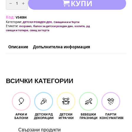
КУПИ
за
Свещи
за
торта
Код:
-
VS4084
Колите
Категории:
,
ДЕТСКИ РОЖДЕН ДЕН
Свещички и Торти
/McQueen/-
Етикети:
,
,
,
mcqueen
балон за детски рожден ден
колите
рд
5
,
свещи и топери
свещ за торта
броя
Описание
Допълнителна информация
ВСИЧКИ КАТЕГОРИИ
🎈
🎉
🧸
👶
🎊
АРКИ И
ДЕТСКИ РД
ДЕТСКИ
БЕБЕШКИ
ПАРТИ
П
БАЛОНИ
ДЕКОРАЦИИ
ИГРАЧКИ
ПРАЗНИЦИ
КОНСУМАТИВИ
РОЖД
Свързани продукти