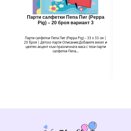
Парти салфетки Пепа Пиг (Peppa
Бал
Pig) – 20 броя вариант 3
Парти салфетки Пепа Пиг (Peppa Pig) – 33 x 33 см |
Балон 
20 броя | Детско парти Описание:Добавете весел и
Pig
цветен акцент към празничната маса с тези парти
празн
салфетки Пепа…
формат