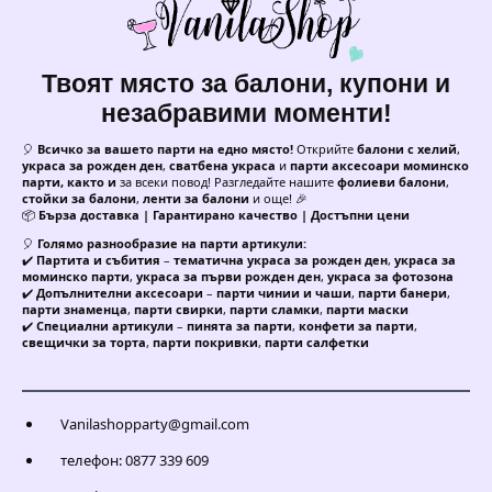
Твоят място за балони, купони и
незабравими моменти!
🎈
Всичко за вашето парти на едно място!
Открийте
балони с хелий
,
украса за рожден ден
,
сватбена украса
и
парти аксесоари моминско
парти, както и
за всеки повод! Разгледайте нашите
фолиеви балони
,
стойки за балони
,
ленти за балони
и още! 🎉
📦
Бърза доставка | Гарантирано качество | Достъпни цени
🎈
Голямо разнообразие на парти артикули:
✔️
Партита и събития
–
тематична украса за рожден ден
,
украса за
моминско парти
,
украса за първи рожден ден
,
украса за фотозона
✔️
Допълнителни аксесоари
–
парти чинии и чаши
,
парти банери
,
парти знаменца
,
парти свирки
,
парти сламки
,
парти маски
✔️
Специални артикули
–
пинята за парти
,
конфети за парти
,
свещички за торта
,
парти покривки
,
парти салфетки
Vanilashopparty@gmail.com
телефон: 0877 339 609