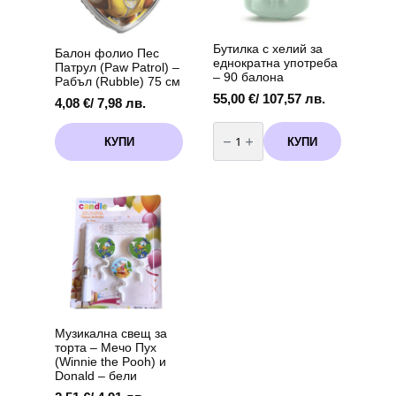
Бутилка с хелий за
Балон фолио Пес
еднократна употреба
Патрул (Paw Patrol) –
– 90 балона
Рабъл (Rubble) 75 см
55,00
€
/ 107,57 лв.
4,08
€
/ 7,98 лв.
количество
за
КУПИ
КУПИ
Бутилка
с
хелий
за
еднократна
употреба
-
90
балона
Музикална свещ за
торта – Мечо Пух
(Winnie the Pooh) и
Donald – бели