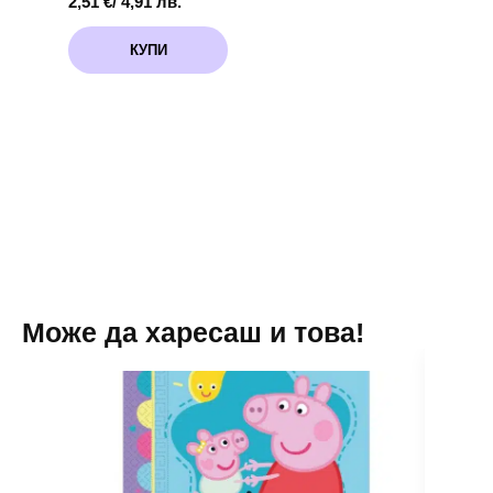
2,51
€
/ 4,91 лв.
КУПИ
Може да харесаш и това!