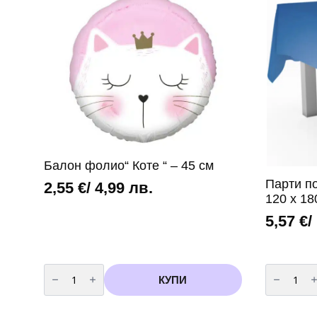
дървени
броя
клечки
–
7
см,
5
броя
Балон фолио“ Коте “ – 45 см
Парти по
2,55
€
/ 4,99 лв.
120 х 18
5,57
€
/
количество
количест
за
за
КУПИ
Балон
Парти
фолио"
покривка
Коте
Соник