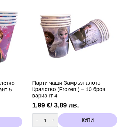
х
33
см,
12
броя
Парти чаши Замръзналото
лство
Кралство (Frozen ) – 10 броя
ант 5
вариант 4
1,99
€
/ 3,89 лв.
количество
за
КУПИ
Парти
чаши
Замръзналото