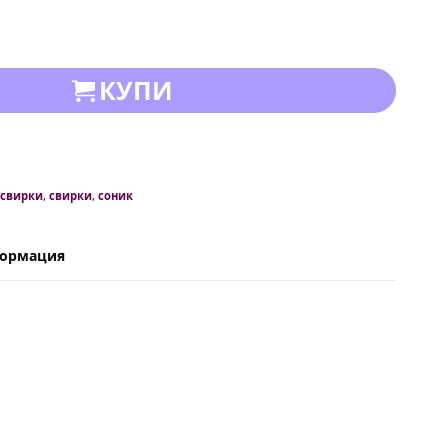
КУПИ
 свирки
,
свирки
,
соник
формация