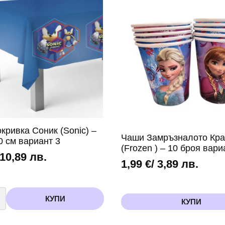
6
броя
кривка Соник (Sonic) –
Чаши Замръзналото Кра
0 см вариант 3
(Frozen ) – 10 броя вари
 10,89 лв.
1,99
€
/ 3,89 лв.
во
КУПИ
КУПИ