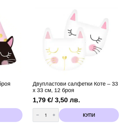
броя
Двупластови салфетки Коте – 33
х 33 см, 12 броя
1,79
€
/ 3,50 лв.
количество
за
КУПИ
Двупластови
салфетки
Коте
–
33