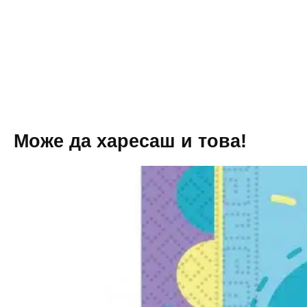
"
(Sonic)
-
-
45
120
см
х
180
см
вариант
3
Може да харесаш и това!