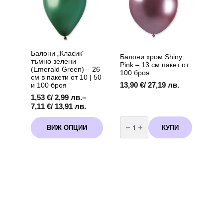
бр
be
chosen
on
the
product
page
Балони „Класик“ –
Балони хром Shiny
тъмно зелени
Pink – 13 см пакет от
(Emerald Green) – 26
100 броя
см в пакети от 10 | 50
13,90
€
/ 27,19 лв.
и 100 броя
1,53
€
/ 2,99 лв.
–
Price
7,11
€
/ 13,91 лв.
range:
количество
This
1,53 €
за
КУПИ
ВИЖ ОПЦИИ
product
Балони
/
хром
has
2,99 лв.
Shiny
multiple
through
Pink
variants.
-
7,11 €
13
The
/
см
options
13,91 лв.
пакет
may
от
100
be
броя
chosen
on
the