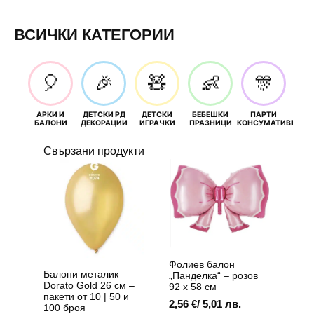
ВСИЧКИ КАТЕГОРИИ
🎈
🎉
🧸
👶
🎊
АРКИ И
ДЕТСКИ РД
ДЕТСКИ
БЕБЕШКИ
ПАРТИ
П
БАЛОНИ
ДЕКОРАЦИИ
ИГРАЧКИ
ПРАЗНИЦИ
КОНСУМАТИВИ
РОЖД
Свързани продукти
Фолиев балон
Балони металик
„Панделка“ – розов
Dorato Gold 26 см –
92 х 58 см
пакети от 10 | 50 и
2,56
€
/ 5,01 лв.
100 броя