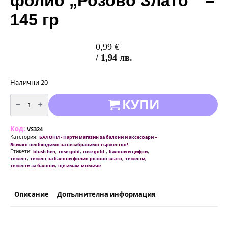
фолио „Розово Злато “ –
145 гр
0,99
€
/ 1,94 лв.
Налични 20
количество
КУПИ
за
Тежест
за
балон
Код:
от
VS324
фолио
Категория:
БАЛОНИ - Парти магазин за балони и аксесоари –
"Розово
Всичко необходимо за незабравимо тържество!
Злато
Етикети:
,
,
,
,
blush hen
rose gold
rose gold.
балони и цифри
"
,
,
,
тежест
тежест за балони фолио розово злато
тежести
-
,
тежести за балони
ще имам момиче
145
гр
Описание
Допълнителна информация