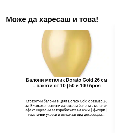
product
page
Може да харесаш и това!
Балони металик Dorato Gold 26 см
Зъб
– пакети от 10 | 50 и 100 броя
Зъбче 
и ор
Страхотни балони в цвят Dorato Gold с размер 26
забав
см. Висококачествени латексови балони с металик
ефект. Идеални за изработката на арки | фигури |
тематични украси и всякакъв вид декорации.…