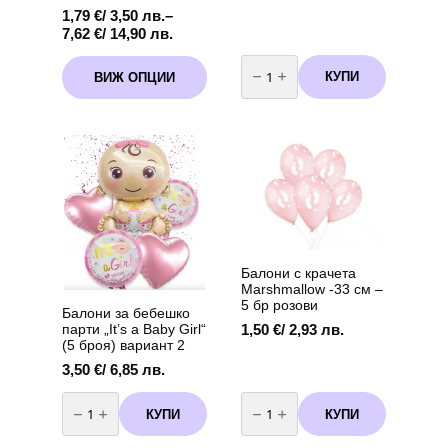
1,79
€
/ 3,50 лв.
–
Price
7,62
€
/ 14,90 лв.
range:
количество
This
1,79 €
за
КУПИ
ВИЖ ОПЦИИ
product
Фолиев
/
балон
has
3,50 лв.
„Панделка“
multiple
through
–
variants.
розов
7,62 €
92
The
/
х
options
14,90 лв.
58
may
см
be
chosen
on
the
Балони с крачета
product
Marshmallow -33 см –
page
5 бр розови
Балони за бебешко
1,50
€
/ 2,93 лв.
парти „It’s a Baby Girl“
(5 броя) вариант 2
3,50
€
/ 6,85 лв.
количество
количество
за
за
КУПИ
КУПИ
Балони
Балони
за
с