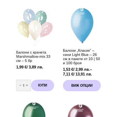
бебешко
крачета
парти
Marshmallow
„It's
-33
a
см
Baby
-
Girl“
5
(5
бр
броя)
розови
вариант
2
Балони „Класик“ –
Балони с крачета
сини Light Blue – 26
Marshmallow-mix 33
см в пакети от 10 | 50
см – 5 бр
и 100 броя
1,99
€
/ 3,89 лв.
1,53
€
/ 2,99 лв.
–
Price
7,11
€
/ 13,91 лв.
range:
количество
This
1,53 €
за
КУПИ
ВИЖ ОПЦИИ
product
Балони
/
с
has
2,99 лв.
крачета
multiple
through
Marshmallow-
variants.
mix
7,11 €
33
The
/
см
options
13,91 лв.
-
5
may