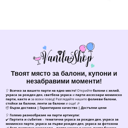
Твоят място за балони, купони и
незабравими моменти!
🎈
Всичко за вашето парти на едно място!
Открийте
балони с хелий
,
украса за рожден ден
,
сватбена украса
и
парти аксесоари моминско
парти, както и
за всеки повод! Разгледайте нашите
фолиеви балони
,
стойки за балони
,
ленти за балони
и още! 🎉
📦
Бърза доставка | Гарантирано качество | Достъпни цени
🎈
Голямо разнообразие на парти артикули:
✔️
Партита и събития
–
тематична украса за рожден ден
,
украса за
моминско парти
,
украса за първи рожден ден
,
украса за фотозона
✔️
Допълнителни аксесоари
–
парти чинии и чаши
,
парти банери
,