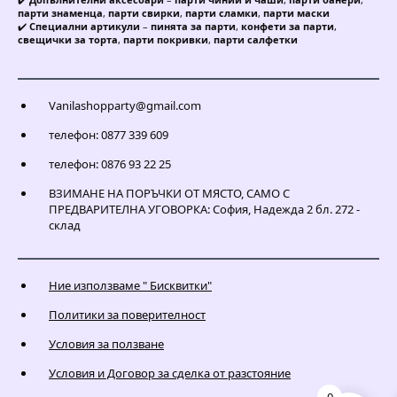
парти знаменца
,
парти свирки
,
парти сламки
,
парти маски
✔️
Специални артикули
–
пинята за парти
,
конфети за парти
,
свещички за торта
,
парти покривки
,
парти салфетки
Vanilashopparty@gmail.com
телефон: 0877 339 609
телефон: 0876 93 22 25
ВЗИМАНЕ НА ПОРЪЧКИ ОТ МЯСТО, САМО С
ПРЕДВАРИТЕЛНА УГОВОРКА: София, Надежда 2 бл. 272 -
склад
Ние използваме " Бисквитки"
Политики за поверителност
Условия за ползване
Условия и Договор за сделка от разстояние