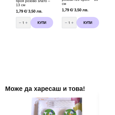
броя розово злато –
см
13 см
1,79
€
/ 3,50 лв.
1,79
€
/ 3,50 лв.
количество
количество
за
за
КУПИ
КУПИ
Балони
Балони
Металик
Металик
-
розови
20
/20
броя
броя/
розово
-
злато
13
-
см
13
см
Може да харесаш и това!