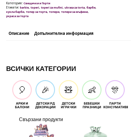
Категория:
Свещички и Торти
Етикети:
,
,
,
,
,
barbie
toperi
toperi za mufini
ukrasa za torta
барби
,
,
,
,
кукла барби
топер за торта
топери
топери за мъфини
украса за торта
Описание
Допълнителна информация
ВСИЧКИ КАТЕГОРИИ
🎈
🎉
🧸
👶
🎊
АРКИ И
ДЕТСКИ РД
ДЕТСКИ
БЕБЕШКИ
ПАРТИ
П
БАЛОНИ
ДЕКОРАЦИИ
ИГРАЧКИ
ПРАЗНИЦИ
КОНСУМАТИВИ
РОЖД
Свързани продукти