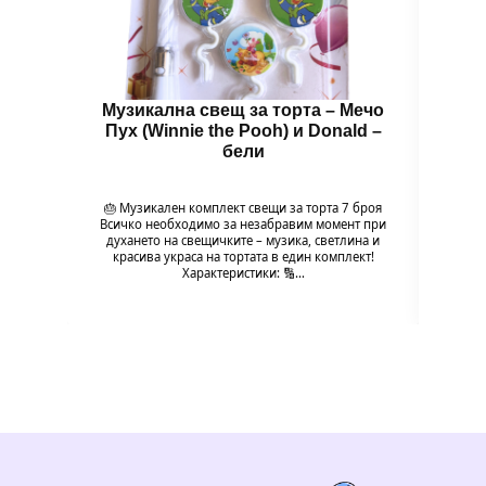
Музикална свещ за торта – Мечо
Муз
Пух (Winnie the Pooh) и Donald –
Пух
бели
🎂 Музикален комплект свещи за торта 7 броя
🎂 М
Всичко необходимо за незабравим момент при
Всичк
духането на свещичките – музика, светлина и
духа
красива украса на тортата в един комплект!
кра
Характеристики: 🔢…