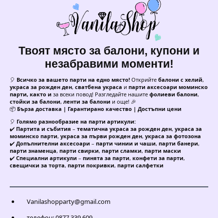
Твоят място за балони, купони и
незабравими моменти!
🎈
Всичко за вашето парти на едно място!
Открийте
балони с хелий
,
украса за рожден ден
,
сватбена украса
и
парти аксесоари моминско
парти, както и
за всеки повод! Разгледайте нашите
фолиеви балони
,
стойки за балони
,
ленти за балони
и още! 🎉
📦
Бърза доставка | Гарантирано качество | Достъпни цени
🎈
Голямо разнообразие на парти артикули:
✔️
Партита и събития
–
тематична украса за рожден ден
,
украса за
моминско парти
,
украса за първи рожден ден
,
украса за фотозона
✔️
Допълнителни аксесоари
–
парти чинии и чаши
,
парти банери
,
парти знаменца
,
парти свирки
,
парти сламки
,
парти маски
✔️
Специални артикули
–
пинята за парти
,
конфети за парти
,
свещички за торта
,
парти покривки
,
парти салфетки
Vanilashopparty@gmail.com
телефон: 0877 339 609