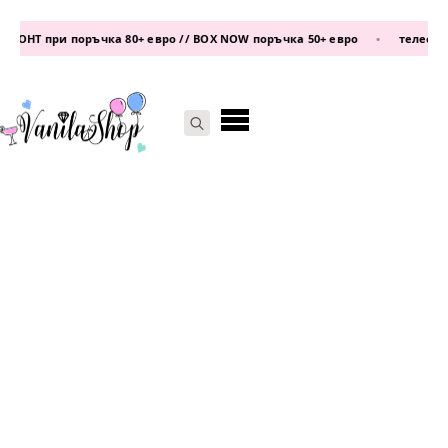
КОНТ при поръчка 80+ евро // BOX NOW поръчка 50+ евро
•
телефон:
0
Search
for: