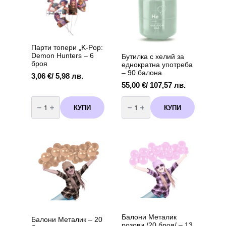
Парти топери „K-Pop:
Demon Hunters – 6
Бутилка с хелий за
броя
еднократна употреба
– 90 балона
3,06
€
/ 5,98 лв.
55,00
€
/ 107,57 лв.
количество
количество
за
за
КУПИ
КУПИ
Парти
Бутилка
топери
с
"K-
хелий
Pop:
за
Demon
еднократна
Hunters
употреба
-
-
6
90
броя
балона
Балони Металик
Балони Металик – 20
розови /20 броя/ – 13