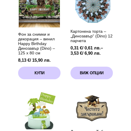
балона
Картонена торта –
Фон за снимки и
„Динозавър“ (Dino) 12
декорация – винил
парчета
Happy Birthday
0,31
€
/ 0,61 лв.
–
Динозавър (Dino) –
Price
3,53
€
/ 6,90 лв.
125 x 80 см
range:
8,13
€
/ 15,90 лв.
0,31 €
/
This
КУПИ
ВИЖ ОПЦИИ
0,61 лв.
product
through
has
3,53 €
multiple
/
variants.
6,90 лв.
The
options
may
be
chosen
on
the