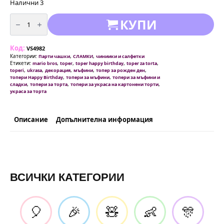
Налични 3
количество
КУПИ
за
Топери
Супер
Марио
Код:
(Super
VS4982
Mario)
Категории:
,
,
Парти чашки
СЛАМКИ
чиниики и салфетки
|
Етикети:
,
,
,
,
mario bros
toper
toper happy birthday
toper za torta
6
,
,
,
,
,
toperi
ukrasa
декорация
мъфини
топер за рожден ден
броя
,
,
топери Happy Birthday
топери за мъфини
топери за мъфини и
в
,
,
,
сладки
топери за торта
топери за украса на картонени торти
комплект
украса за торта
Описание
Допълнителна информация
ВСИЧКИ КАТЕГОРИИ
🎈
🎉
🧸
👶
🎊