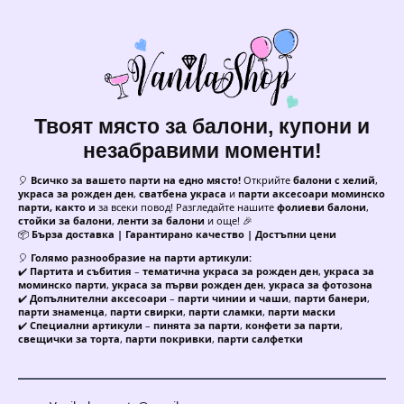
Твоят място за балони, купони и
незабравими моменти!
🎈
Всичко за вашето парти на едно място!
Открийте
балони с хелий
,
украса за рожден ден
,
сватбена украса
и
парти аксесоари моминско
парти, както и
за всеки повод! Разгледайте нашите
фолиеви балони
,
стойки за балони
,
ленти за балони
и още! 🎉
📦
Бърза доставка | Гарантирано качество | Достъпни цени
🎈
Голямо разнообразие на парти артикули:
✔️
Партита и събития
–
тематична украса за рожден ден
,
украса за
моминско парти
,
украса за първи рожден ден
,
украса за фотозона
✔️
Допълнителни аксесоари
–
парти чинии и чаши
,
парти банери
,
парти знаменца
,
парти свирки
,
парти сламки
,
парти маски
✔️
Специални артикули
–
пинята за парти
,
конфети за парти
,
свещички за торта
,
парти покривки
,
парти салфетки