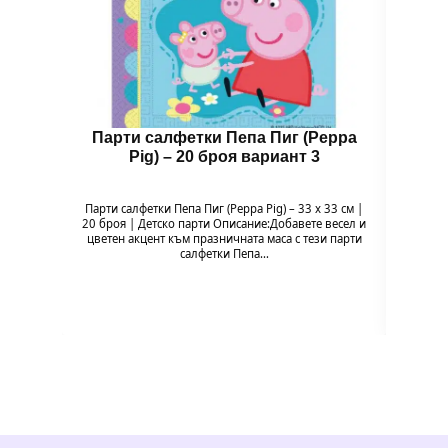
Парти салфетки Пепа Пиг (Peppa
Чин
Pig) – 20 броя вариант 3
Парти салфетки Пепа Пиг (Peppa Pig) – 33 x 33 см |
Чи
20 броя | Детско парти Описание:Добавете весел и
Напр
цветен акцент към празничната маса с тези парти
весели
салфетки Пепа…