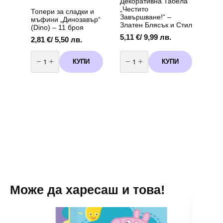
Декоративна Табела
product
„Честито
page
Топери за сладки и
Завършване!“ –
мъфини „Динозавър“
Златен Блясък и Стил
(Dino) – 11 броя
5,11
€
/ 9,99 лв.
2,81
€
/ 5,50 лв.
количество
количество
за
за
КУПИ
КУПИ
Топери
Декоративна
за
Табела
сладки
„Честито
и
Завършване!“
мъфини
–
"Динозавър"
Златен
(Dino)
Блясък
-
и
11
Стил
броя
Може да харесаш и това!