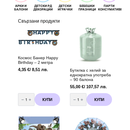
АРКИ И
ДЕТСКИ РД
ДЕТСКИ
БЕБЕШКИ
ПАРТИ
П
БАЛОНИ
ДЕКОРАЦИИ
ИГРАЧКИ
ПРАЗНИЦИ
КОНСУМАТИВИ
РОЖД
Свързани продукти
Космос Банер Happy
Birthday – 2 метра
4,35
€
/ 8,51 лв.
Бутилка с хелий за
еднократна употреба
– 90 балона
55,00
€
/ 107,57 лв.
количество
количество
за
за
КУПИ
КУПИ
Космос
Бутилка
Банер
с
Happy
хелий
Birthday
за
-
еднократна
2
употреба
метра
-
90