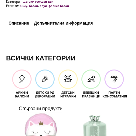
Категория:
ДЕТСКИ РОЖДЕН ДЕН
Етикети:
,
,
,
bluey
балон
блуи
фолиев балон
Описание
Допълнителна информация
ВСИЧКИ КАТЕГОРИИ
🎈
🎉
🧸
👶
🎊
АРКИ И
ДЕТСКИ РД
ДЕТСКИ
БЕБЕШКИ
ПАРТИ
П
БАЛОНИ
ДЕКОРАЦИИ
ИГРАЧКИ
ПРАЗНИЦИ
КОНСУМАТИВИ
РОЖД
Свързани продукти