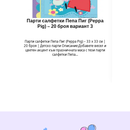
Парти салфетки Пепа Пиг (Peppa
Бал
Pig) – 20 броя вариант 3
Парти салфетки Пепа Пиг (Peppa Pig) – 33 x 33 см |
Балон 
20 броя | Детско парти Описание:Добавете весел и
Pig
цветен акцент към празничната маса с тези парти
празн
салфетки Пепа…
формат