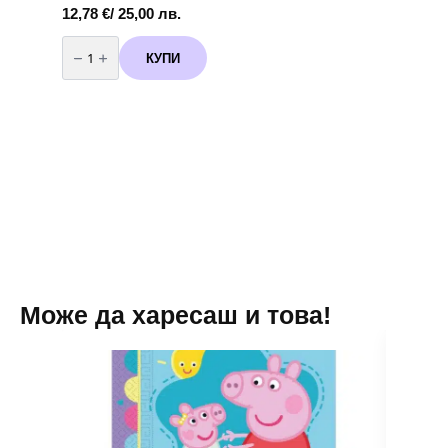
12,78
€
/ 25,00 лв.
количество
за
КУПИ
Комплект
за
балонна
арка
Спондж
Боб
Sponge
Bob
Happy
Birthday
Може да харесаш и това!