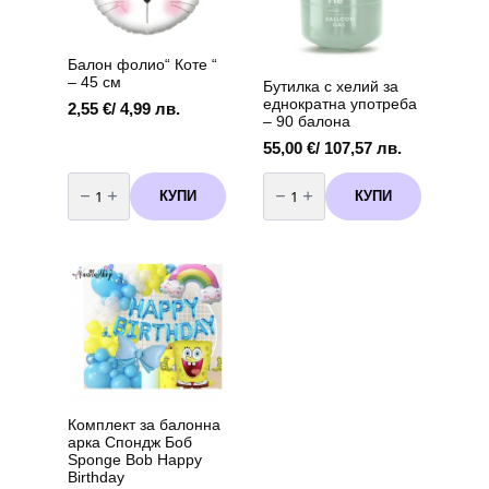
Балон фолио“ Коте “
– 45 см
Бутилка с хелий за
еднократна употреба
2,55
€
/ 4,99 лв.
– 90 балона
55,00
€
/ 107,57 лв.
количество
количество
за
за
КУПИ
КУПИ
Балон
Бутилка
фолио"
с
Коте
хелий
"
за
-
еднократна
45
употреба
см
-
90
балона
Комплект за балонна
арка Спондж Боб
Sponge Bob Happy
Birthday