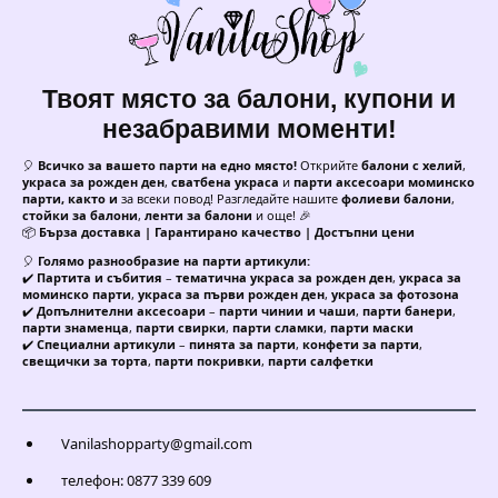
Твоят място за балони, купони и
незабравими моменти!
🎈
Всичко за вашето парти на едно място!
Открийте
балони с хелий
,
украса за рожден ден
,
сватбена украса
и
парти аксесоари моминско
парти, както и
за всеки повод! Разгледайте нашите
фолиеви балони
,
стойки за балони
,
ленти за балони
и още! 🎉
📦
Бърза доставка | Гарантирано качество | Достъпни цени
🎈
Голямо разнообразие на парти артикули:
✔️
Партита и събития
–
тематична украса за рожден ден
,
украса за
моминско парти
,
украса за първи рожден ден
,
украса за фотозона
✔️
Допълнителни аксесоари
–
парти чинии и чаши
,
парти банери
,
парти знаменца
,
парти свирки
,
парти сламки
,
парти маски
✔️
Специални артикули
–
пинята за парти
,
конфети за парти
,
свещички за торта
,
парти покривки
,
парти салфетки
Vanilashopparty@gmail.com
телефон: 0877 339 609