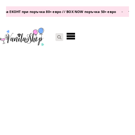
на ЕКОНТ при поръчка 80+ евро // BOX NOW поръчка 50+ евро
•
теле
Search
for: