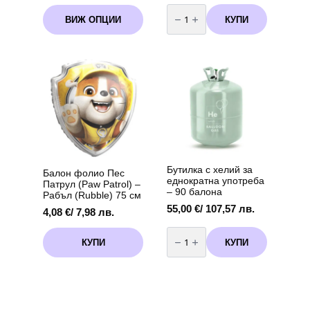
range:
количество
This
1,53 €
за
КУПИ
ВИЖ ОПЦИИ
product
Балон
/
фолио
has
2,99 лв.
Пес
multiple
through
Патрул
variants.
(Paw
7,11 €
Patrol)
The
/
-
options
13,91 лв.
Маршал(Marshall)
may
75
см
be
chosen
on
the
product
Бутилка с хелий за
page
Балон фолио Пес
еднократна употреба
Патрул (Paw Patrol) –
– 90 балона
Рабъл (Rubble) 75 см
55,00
€
/ 107,57 лв.
4,08
€
/ 7,98 лв.
количество
за
КУПИ
КУПИ
Бутилка
с
хелий
за
еднократна
употреба
-