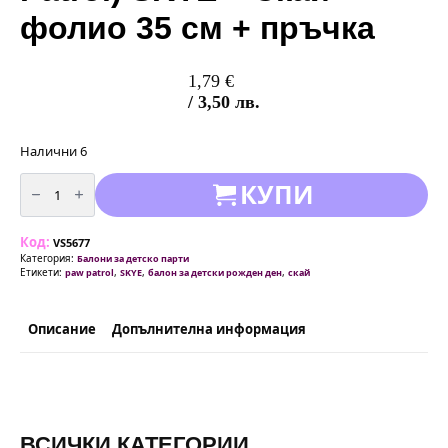
фолио 35 см + пръчка
1,79
€
/ 3,50 лв.
Налични 6
количество
КУПИ
за
Балон
Пес
Патрул
Код:
(Paw
VS5677
Patrol)
Категория:
Балони за детско парти
SKYE
Етикети:
,
,
,
paw patrol
SKYE
балон за детски рожден ден
скай
-
Скай
-
фолио
Описание
Допълнителна информация
35
см
+
пръчка
ВСИЧКИ КАТЕГОРИИ