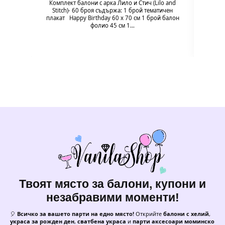
Комплект балони с арка Лило и Стич (Lilo and
94 x 
Stitch)- 60 броя съдържа: 1 брой тематичен
плакат Happy Birthday 60 х 70 см 1 брой балон
фолио 45 см 1…
Твоят място за балони, купони и
незабравими моменти!
🎈
Всичко за вашето парти на едно място!
Открийте
балони с хелий
,
украса за рожден ден
,
сватбена украса
и
парти аксесоари моминско