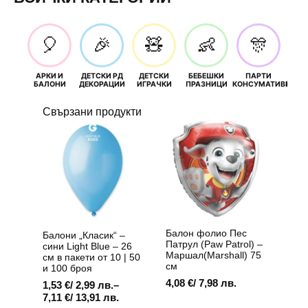
🎈
🎉
🧸
👶
🎊
АРКИ И
ДЕТСКИ РД
ДЕТСКИ
БЕБЕШКИ
ПАРТИ
П
БАЛОНИ
ДЕКОРАЦИИ
ИГРАЧКИ
ПРАЗНИЦИ
КОНСУМАТИВИ
РОЖД
Свързани продукти
Балон фолио Пес
Балони „Класик“ –
Патрул (Paw Patrol) –
сини Light Blue – 26
Маршал(Marshall) 75
см в пакети от 10 | 50
см
и 100 броя
4,08
€
/ 7,98 лв.
1,53
€
/ 2,99 лв.
–
Price
7,11
€
/ 13,91 лв.