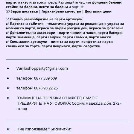
парти, както и
за всеки повод! Разгледайте нашите
фолиеви балони
,
стойки за балони
,
ленти за балони
и още! 🎉
📦
Бърза доставка | Гарантирано качество | Достъпни цени
🎈
Голямо разнообразие на парти артикули:
✔️
Партита и събития
–
тематична украса за рожден ден
,
украса за
моминско парти
,
украса за първи рожден ден
,
украса за фотозона
✔️
Допълнителни аксесоари
–
парти чинии и чаши
,
парти банери
,
парти знаменца
,
парти свирки
,
парти сламки
,
парти маски
✔️
Специални артикули
–
пинята за парти
,
конфети за парти
,
свещички за торта
,
парти покривки
,
парти салфетки
Vanilashopparty@gmail.com
телефон: 0877 339 609
телефон: 0876 93 22 25
ВЗИМАНЕ НА ПОРЪЧКИ ОТ МЯСТО, САМО С
ПРЕДВАРИТЕЛНА УГОВОРКА: София, Надежда 2 бл. 272 -
склад
Ние използваме " Бисквитки"