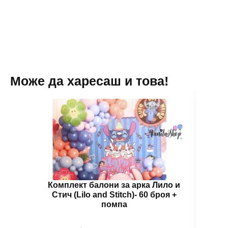
90
балона
Може да харесаш и това!
Комплект балони за арка Лило и
Бал
Стич (Lilo and Stitch)- 60 броя +
помпа
Гол
надув
въздух