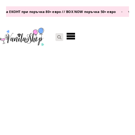
на ЕКОНТ при поръчка 80+ евро // BOX NOW поръчка 50+ евро
•
телеф
Search
for: