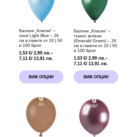
be
60
chosen
броя
+
on
помпа
the
product
page
Балони „Класик“ –
Балони „Класик“ –
сини Light Blue – 26
тъмно зелени
см в пакети от 10 | 50
(Emerald Green) – 26
и 100 броя
см в пакети от 10 | 50
и 100 броя
1,53
€
/ 2,99 лв.
–
Price
1,53
€
/ 2,99 лв.
–
7,11
€
/ 13,91 лв.
Price
range:
7,11
€
/ 13,91 лв.
range:
1,53 €
This
This
1,53 €
/
ВИЖ ОПЦИИ
ВИЖ ОПЦИИ
product
product
/
2,99 лв.
has
has
2,99 лв.
through
multiple
multiple
through
7,11 €
variants.
variants.
7,11 €
/
The
The
/
13,91 лв.
options
options
13,91 лв.
may
may
be
be
chosen
chosen
on
on
the
the