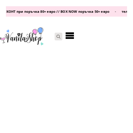
КОНТ при поръчка 80+ евро // BOX NOW поръчка 50+ евро
•
телефон:
Search
for: