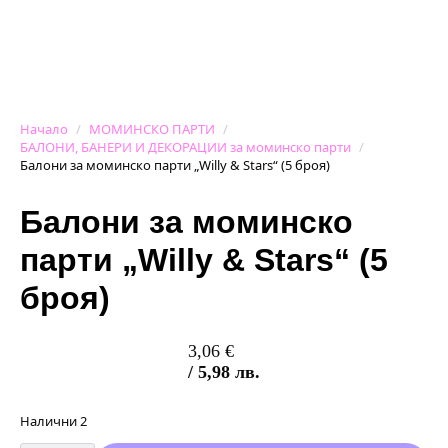
Начало
МОМИНСКО ПАРТИ
БАЛОНИ, БАНЕРИ И ДЕКОРАЦИИ за моминско парти
Балони за моминско парти „Willy & Stars“ (5 броя)
Балони за моминско
парти „Willy & Stars“ (5
броя)
3,06
€
/ 5,98 лв.
Налични 2
количество