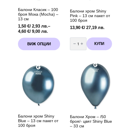
product
product
page
page
Балони Класик – 100
Балони хром Shiny
броя Мока (Mocha) –
Pink – 13 см пакет от
13 см
100 броя
1,50
€
/ 2,93 лв.
–
13,90
€
/ 27,19 лв.
Price
4,60
€
/ 9,00 лв.
range:
количество
This
1,50 €
за
КУПИ
ВИЖ ОПЦИИ
product
Балони
/
хром
has
2,93 лв.
Shiny
multiple
through
Pink
variants.
-
4,60 €
13
The
/
см
options
9,00 лв.
пакет
may
от
100
be
броя
chosen
on
the
product
page
Балони хром Shiny
Балони Хром – /50
Blue – 13 см пакет от
броя/- цвят Shiny Blue
100 броя
– 33 см