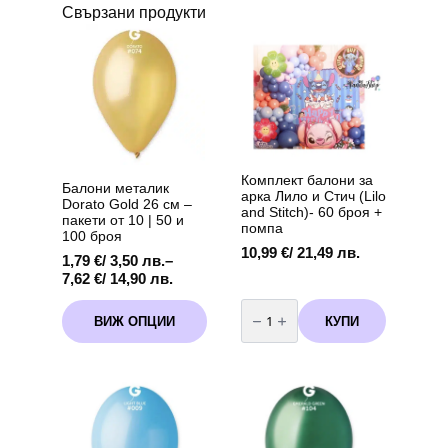
Свързани продукти
Комплект балони за
Балони металик
арка Лило и Стич (Lilo
Dorato Gold 26 см –
and Stitch)- 60 броя +
пакети от 10 | 50 и
помпа
100 броя
10,99
€
/ 21,49 лв.
1,79
€
/ 3,50 лв.
–
Price
7,62
€
/ 14,90 лв.
range:
количество
This
1,79 €
за
КУПИ
ВИЖ ОПЦИИ
product
Комплект
/
балони
has
3,50 лв.
за
multiple
through
арка
variants.
Лило
7,62 €
и
The
/
Стич
options
14,90 лв.
(Lilo
may
and
Stitch)-