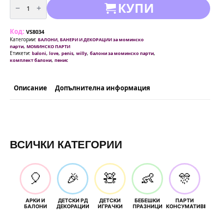
КУПИ
за
Балони
за
моминско
Код:
парти
VS8034
„Willy
Категории:
БАЛОНИ, БАНЕРИ И ДЕКОРАЦИИ за моминско
&
,
парти
МОМИНСКО ПАРТИ
Stars“
Етикети:
,
,
,
,
,
baloni
love
penis
willy
балони за моминско парти
(5
,
комплект балони
пенис
броя)
Описание
Допълнителна информация
ВСИЧКИ КАТЕГОРИИ
🎈
🎉
🧸
👶
🎊
АРКИ И
ДЕТСКИ РД
ДЕТСКИ
БЕБЕШКИ
ПАРТИ
П
БАЛОНИ
ДЕКОРАЦИИ
ИГРАЧКИ
ПРАЗНИЦИ
КОНСУМАТИВИ
РОЖД