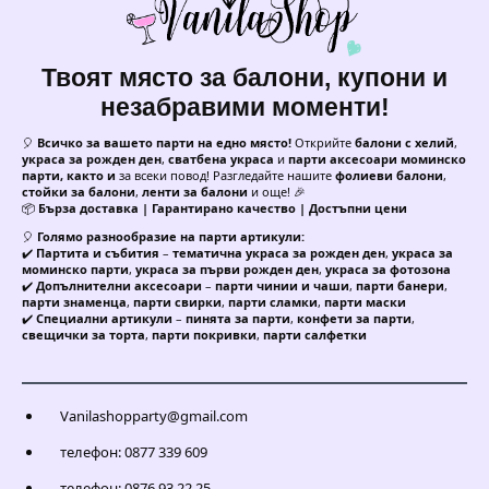
Твоят място за балони, купони и
незабравими моменти!
🎈
Всичко за вашето парти на едно място!
Открийте
балони с хелий
,
украса за рожден ден
,
сватбена украса
и
парти аксесоари моминско
парти, както и
за всеки повод! Разгледайте нашите
фолиеви балони
,
стойки за балони
,
ленти за балони
и още! 🎉
📦
Бърза доставка | Гарантирано качество | Достъпни цени
🎈
Голямо разнообразие на парти артикули:
✔️
Партита и събития
–
тематична украса за рожден ден
,
украса за
моминско парти
,
украса за първи рожден ден
,
украса за фотозона
✔️
Допълнителни аксесоари
–
парти чинии и чаши
,
парти банери
,
парти знаменца
,
парти свирки
,
парти сламки
,
парти маски
✔️
Специални артикули
–
пинята за парти
,
конфети за парти
,
свещички за торта
,
парти покривки
,
парти салфетки
Vanilashopparty@gmail.com
телефон: 0877 339 609
телефон: 0876 93 22 25