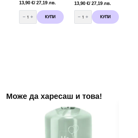
13,90
€
/ 27,19 лв.
13,90
€
/ 27,19 лв.
количество
количество
за
за
КУПИ
КУПИ
Балони
Балони
хром
Хром
Shiny
-
Blue
/50
-
броя/-
13
цвят
см
Shiny
пакет
Blue
от
-
100
33
броя
см
Може да харесаш и това!