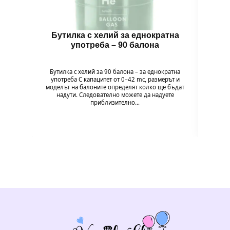
Бутилка с хелий за еднократна
Бало
употреба – 90 балона
Бутилка с хелий за 90 балона – за еднократна
Комп
употреба С капацитет от 0–42 mc, размерът и
„Wi
моделът на балоните определят колко ще бъдат
моминс
надути. Следователно можете да надуете
и подг
приблизително…