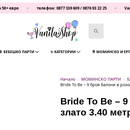
вро
•
телефон:
0877 339 609
/
0876 93 22 25
•
Vanilas
Search
for:
🍼 БЕБЕШКО ПАРТИ
✨ КАТЕГОРИИ
🥂 МОМИНСКО И ЕР
Начало
МОМИНСКО ПАРТИ
Б
Bride To Be – 9 броя балони в роз
Bride To Be – 
злато 3.40 ме