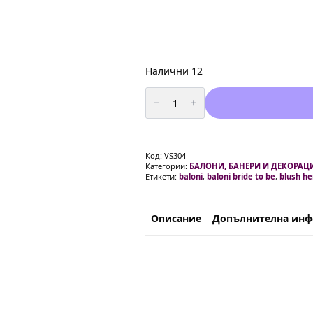
Налични 12
количество
за
Bride
To
Be
-
9
Код:
VS304
броя
Категории:
БАЛОНИ, БАНЕРИ И ДЕКОРАЦИ
балони
Етикети:
baloni
,
baloni bride to be
,
blush he
в
розово
злато
3.40
метра
Описание
Допълнителна ин
дължина