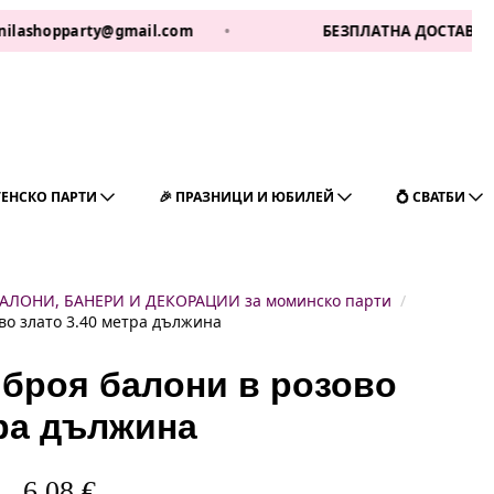
hopparty@gmail.com
•
БЕЗПЛАТНА ДОСТАВКА ЗА 1 РА
ГЕНСКО ПАРТИ
🎉 ПРАЗНИЦИ И ЮБИЛЕЙ
💍 СВАТБИ
АЛОНИ, БАНЕРИ И ДЕКОРАЦИИ за моминско парти
ово злато 3.40 метра дължина
9 броя балони в розово
тра дължина
6,08
€