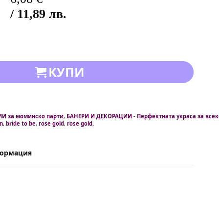
/ 11,89 лв.
КУПИ
И за моминско парти
,
БАНЕРИ И ДЕКОРАЦИИ - Перфектната украса за всек
n
,
bride to be
,
rose gold
,
rose gold.
формация