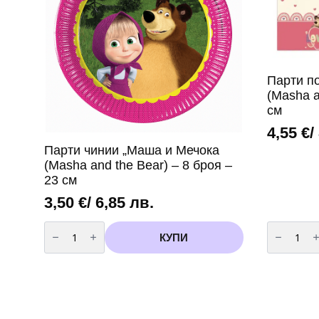
Парти п
(Masha a
см
4,55
€
/
Парти чинии „Маша и Мечока
(Masha and the Bear) – 8 броя –
23 см
3,50
€
/ 6,85 лв.
количество
количест
за
за
КУПИ
Парти
Парти
чинии
покривка
"Маша
Маша
и
и
Мечока
Мечока
(Masha
(Masha
and
and
the
the