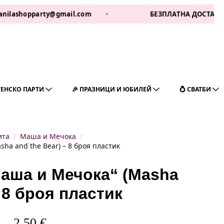
opparty@gmail.com
•
БЕЗПЛАТНА ДОСТАВКА ЗА 1 РА
ГЕНСКО ПАРТИ
🎉 ПРАЗНИЦИ И ЮБИЛЕЙ
💍 СВАТБИ
ита
Маша и Мечока
a and the Bear) – 8 броя пластик
аша и Мечока“ (Masha
– 8 броя пластик
2,50
€