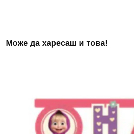
Bear)
Bear)
-
–
8
120
броя
x
-
180
23
см
см
Може да харесаш и това!