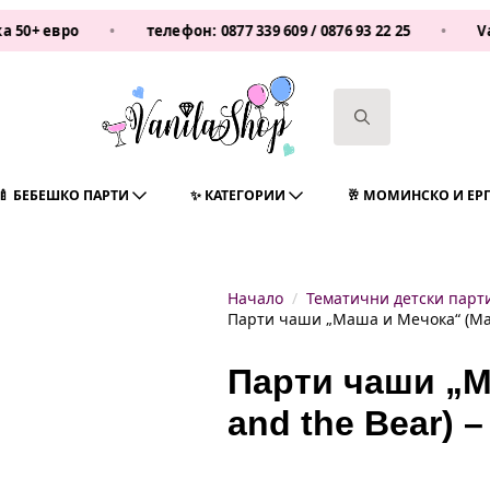
ро
•
телефон:
0877 339 609
/
0876 93 22 25
•
Vanilash
Search
for:
🍼 БЕБЕШКО ПАРТИ
✨ КАТЕГОРИИ
🥂 МОМИНСКО И ЕР
Начало
Тематични детски парт
Парти чаши „Маша и Мечока“ (Mash
Парти чаши „М
and the Bear) 