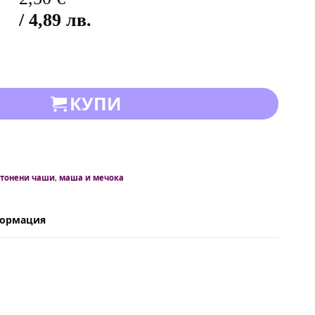
/ 4,89 лв.
КУПИ
ртонени чаши
,
маша и мечока
формация