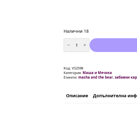
Налични 18
количество
за
Парти
чаши
"Маша
и
Мечока"
Код:
VS2598
(Masha
Категория:
Маша и Мечока
and
Етикети:
masha and the bear
,
забавни ка
the
Bear)
-
8
броя
Описание
Допълнителна ин
пластик