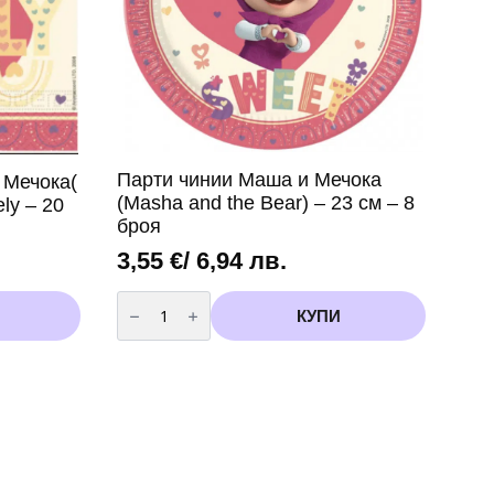
Парти чинии Маша и Мечока
 Мечока(
(Masha and the Bear) – 23 см – 8
ly – 20
броя
3,55
€
/ 6,94 лв.
количество
за
КУПИ
Парти
чинии
Маша
и
Мечока
(Masha
and
the
Bear)
–
23