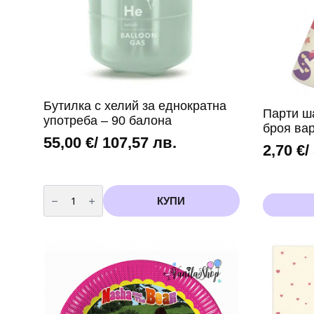
Бутилка с хелий за еднократна
Парти ш
употреба – 90 балона
броя ва
55,00
€
/ 107,57 лв.
2,70
€
/
количество
за
КУПИ
Бутилка
с
хелий
за
еднократна
употреба
-
90
балона