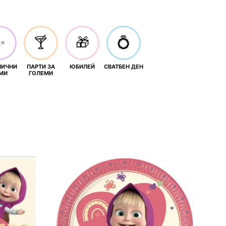
✨
🍸
🎁
💍
НИЧНИ
ПАРТИ ЗА
ЮБИЛЕЙ
СВАТБЕН ДЕН
МИ
ГОЛЕМИ