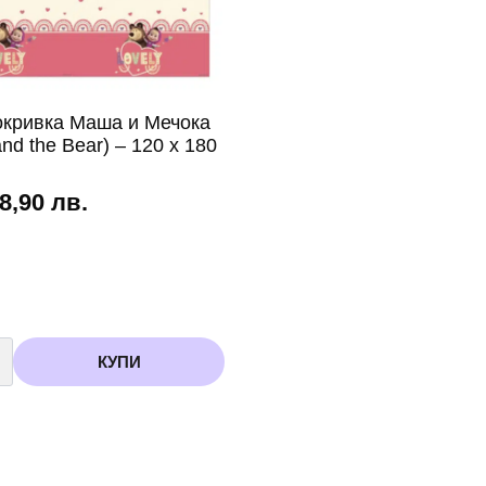
20
броя
окривка Маша и Мечока
nd the Bear) – 120 x 180
 8,90 лв.
во
КУПИ