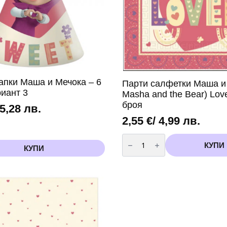
апки Маша и Мечока – 6
Парти салфетки Маша и
риант 3
Masha and the Bear) Love
броя
 5,28 лв.
2,55
€
/ 4,99 лв.
количество
за
КУПИ
КУПИ
Парти
салфетки
Маша
и
Мечока(
Masha
and
the
Bear)
Lovely
–