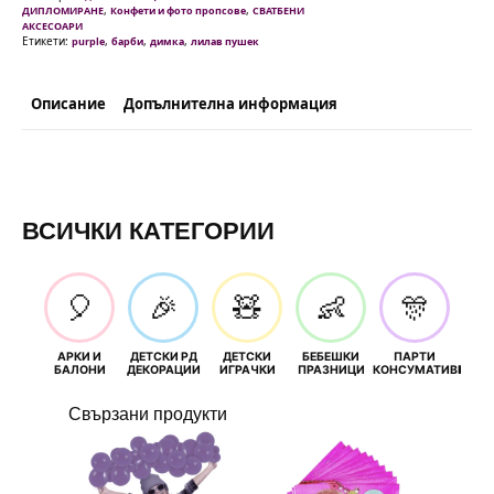
секунди
,
,
ДИПЛОМИРАНЕ
Конфети и фото пропсове
СВАТБЕНИ
-
АКСЕСОАРИ
1
Етикети:
,
,
,
purple
барби
димка
лилав пушек
брой
Описание
Допълнителна информация
ВСИЧКИ КАТЕГОРИИ
🎈
🎉
🧸
👶
🎊
АРКИ И
ДЕТСКИ РД
ДЕТСКИ
БЕБЕШКИ
ПАРТИ
П
БАЛОНИ
ДЕКОРАЦИИ
ИГРАЧКИ
ПРАЗНИЦИ
КОНСУМАТИВИ
РОЖД
Свързани продукти