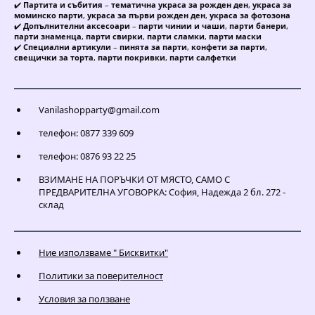
✔️
Партита и събития
–
тематична украса за рожден ден
,
украса за
моминско парти
,
украса за първи рожден ден
,
украса за фотозона
✔️
Допълнителни аксесоари
–
парти чинии и чаши
,
парти банери
,
парти знаменца
,
парти свирки
,
парти сламки
,
парти маски
✔️
Специални артикули
–
пинята за парти
,
конфети за парти
,
свещички за торта
,
парти покривки
,
парти салфетки
Vanilashopparty@gmail.com
телефон: 0877 339 609
телефон: 0876 93 22 25
ВЗИМАНЕ НА ПОРЪЧКИ ОТ МЯСТО, САМО С
ПРЕДВАРИТЕЛНА УГОВОРКА: София, Надежда 2 бл. 272 -
склад
Ние използваме " Бисквитки"
Политики за поверителност
Условия за ползване