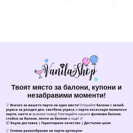
Твоят място за балони, купони и
незабравими моменти!
🎈
Всичко за вашето парти на едно място!
Открийте
балони с хелий
,
украса за рожден ден
,
сватбена украса
и
парти аксесоари моминско
парти, както и
за всеки повод! Разгледайте нашите
фолиеви балони
,
стойки за балони
,
ленти за балони
и още! 🎉
📦
Бърза доставка | Гарантирано качество | Достъпни цени
🎈
Голямо разнообразие на парти артикули: