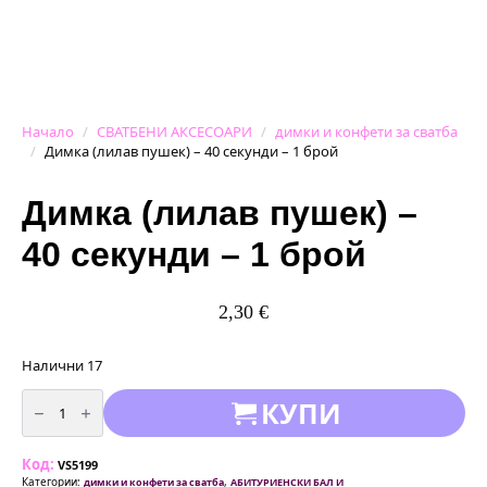
Начало
СВАТБЕНИ АКСЕСОАРИ
димки и конфети за сватба
Димка (лилав пушек) – 40 секунди – 1 брой
Димка (лилав пушек) –
40 секунди – 1 брой
2,30
€
Налични 17
количество
КУПИ
за
Димка
(лилав
пушек)
Код:
-
VS5199
40
Категории:
,
димки и конфети за сватба
АБИТУРИЕНСКИ БАЛ И