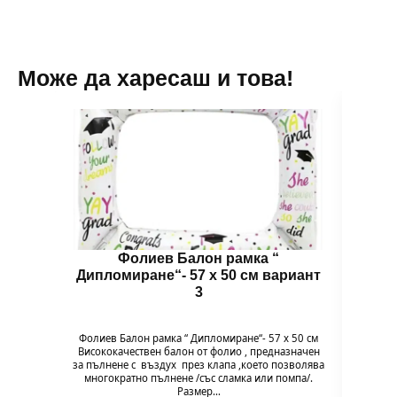
Може да харесаш и това!
Фолиев Балон рамка “
Дипломиране“- 57 х 50 см вариант
Дипл
3
Фолиев Балон рамка “ Дипломиране“- 57 х 50 см
Фолие
Висококачествен балон от фолио , предназначен
Високо
за пълнене с въздух през клапа ,което позволява
за пъл
многократно пълнене /със сламка или помпа/.
мног
Размер…