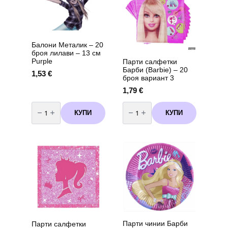
Балони Металик – 20
броя лилави – 13 см
Purple
Парти салфетки
Барби (Barbie) – 20
1,53
€
броя вариант 3
1,79
€
количество
количество
за
за
КУПИ
КУПИ
Балони
Парти
Металик
салфетки
-
Барби
20
(Barbie)
броя
-
лилави
20
-
броя
13
вариант
см
3
Purple
Парти чинии Барби
Парти салфетки