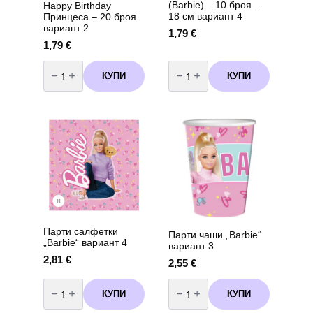
(Barbie) – 10 броя –
Happy Birthday
18 см вариант 4
Принцеса – 20 броя
вариант 2
1,79
€
1,79
€
количество
количество
за
за
КУПИ
КУПИ
Парти
Парти
салфетки
чинии
Happy
Барби
Birthday
(Barbie)
Принцеса
-
–
10
20
броя
броя
-
вариант
18
2
см
вариант
4
Парти салфетки
Парти чаши „Barbie“
„Barbie“ вариант 4
вариант 3
2,81
€
2,55
€
количество
количество
за
за
КУПИ
КУПИ
Парти
Парти
салфетки
чаши