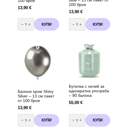
Blue – 13 см пакет от
100 броя
100 броя
13,90
€
13,90
€
количество
количество
за
за
КУПИ
КУПИ
Балони
Балони
хром
хром
Shiny
Shiny
Pink
Blue
-
-
13
13
см
см
пакет
пакет
от
от
100
100
броя
броя
Бутилка с хелий за
еднократна употреба
Балони хром Shiny
– 90 балона
Silver – 13 см пакет
от 100 броя
55,00
€
13,90
€
количество
количество
за
за
КУПИ
КУПИ
Балони
Бутилка
хром
с