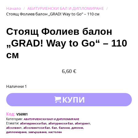
Начало
АБИТУРИЕНСКИ БАЛ И ДИПЛОМИРАНЕ
Стоящ Фолиев балон „GRAD! Way to Go“ – 110 см
Стоящ Фолиев балон
„GRAD! Way to Go“ – 110
см
6,60
€
Налични 1
КУПИ
Код:
VS6981
Категория:
АБИТУРИЕНСКИ БАЛ И ДИПЛОМИРАНЕ
Етикети:
,
,
,
абитиуренски бал
абитуренски бал
абитурент
,
,
,
,
,
абсолвент
абсолвентски бал
бал
балони
диплом
,
,
дипломиране
завършване
настолен