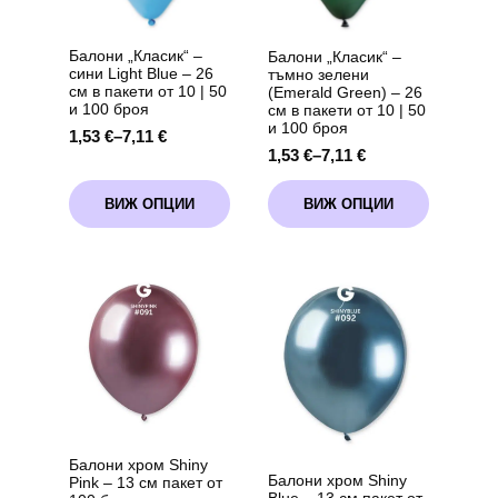
Балони „Класик“ –
Балони „Класик“ –
сини Light Blue – 26
тъмно зелени
см в пакети от 10 | 50
(Emerald Green) – 26
и 100 броя
см в пакети от 10 | 50
и 100 броя
1,53
€
–
7,11
€
Price
1,53
€
–
7,11
€
Price
range:
range:
1,53 €
This
This
1,53 €
through
ВИЖ ОПЦИИ
ВИЖ ОПЦИИ
product
product
through
7,11 €
has
has
7,11 €
multiple
multiple
variants.
variants.
The
The
options
options
may
may
be
be
chosen
chosen
on
on
the
the
product
product
page
page
Балони хром Shiny
Балони хром Shiny
Pink – 13 см пакет от