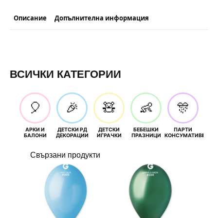
Описание
Допълнителна информация
ВСИЧКИ КАТЕГОРИИ
🎈
🎉
🧸
👶
🎊
АРКИ И
ДЕТСКИ РД
ДЕТСКИ
БЕБЕШКИ
ПАРТИ
П
БАЛОНИ
ДЕКОРАЦИИ
ИГРАЧКИ
ПРАЗНИЦИ
КОНСУМАТИВИ
РОЖД
Свързани продукти