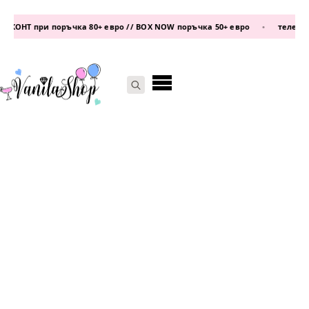
ОНТ при поръчка 80+ евро // BOX NOW поръчка 50+ евро
•
телефон:
0
Search
for: