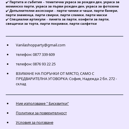
✔️
Партита и събития
–
тематична украса за рожден ден
,
украса за
моминско парти
,
украса за първи рожден ден
,
украса за фотозона
✔️
Допълнителни аксесоари
–
парти чинии и чаши
,
парти банери
,
парти знаменца
,
парти свирки
,
парти сламки
,
парти маски
✔️
Специални артикули
–
пинята за парти
,
конфети за парти
,
свещички за торта
,
парти покривки
,
парти салфетки
Vanilashopparty@gmail.com
телефон: 0877 339 609
телефон: 0876 93 22 25
ВЗИМАНЕ НА ПОРЪЧКИ ОТ МЯСТО, САМО С
ПРЕДВАРИТЕЛНА УГОВОРКА: София, Надежда 2 бл. 272 -
склад
Ние използваме " Бисквитки"
Политики за поверителност
Условия за ползване