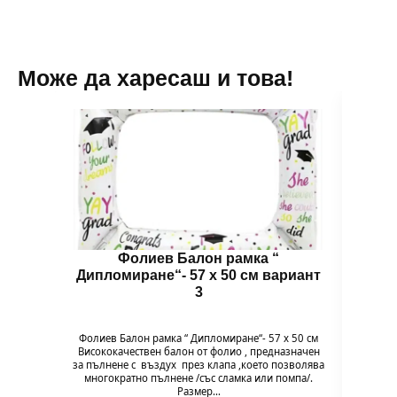
Може да харесаш и това!
Фолиев Балон рамка “
Дипломиране“- 57 х 50 см вариант
Дипл
3
Фолиев Балон рамка “ Дипломиране“- 57 х 50 см
Фолие
Висококачествен балон от фолио , предназначен
Високо
за пълнене с въздух през клапа ,което позволява
за пъл
многократно пълнене /със сламка или помпа/.
мног
Размер…