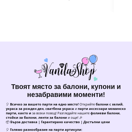
Твоят място за балони, купони и
незабравими моменти!
🎈
Всичко за вашето парти на едно място!
Открийте
балони с хелий
,
украса за рожден ден
,
сватбена украса
и
парти аксесоари моминско
парти, както и
за всеки повод! Разгледайте нашите
фолиеви балони
,
стойки за балони
,
ленти за балони
и още! 🎉
📦
Бърза доставка | Гарантирано качество | Достъпни цени
🎈
Голямо разнообразие на парти артикули: