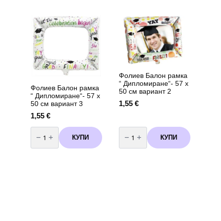
Shiny
хелий
Silver
за
-
еднократна
13
употреба
см
-
пакет
90
от
балона
100
броя
Фолиев Балон рамка
“ Дипломиране“- 57 х
Фолиев Балон рамка
50 см вариант 2
“ Дипломиране“- 57 х
1,55
€
50 см вариант 3
1,55
€
количество
количество
за
за
КУПИ
КУПИ
Фолиев
Фолиев
Балон
Балон
рамка
рамка
"
"
Дипломиране"-
Дипломиране"-
57
57
х
х
50
50
см
см
вариант
вариант
3
2