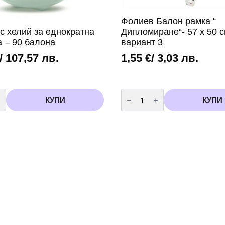
Фолиев Балон рамка “
Дипломиране“- 57 х 50 
с хелий за еднократна
вариант 3
а – 90 балона
1,55
€
/ 3,03 лв.
/ 107,57 лв.
во
количество
за
КУПИ
КУПИ
Фолиев
Балон
рамка
"
на
Дипломиране"-
57
х
50
см
вариант
3