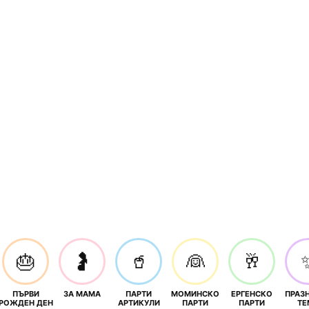
🎂
🤰
🥤
👰
🥂
ПЪРВИ
ЗА МАМА
ПАРТИ
МОМИНСКО
ЕРГЕНСКО
ПРАЗ
И
РОЖДЕН ДЕН
АРТИКУЛИ
ПАРТИ
ПАРТИ
ТЕ