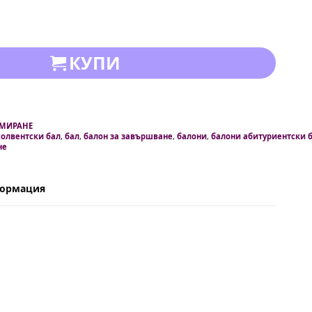
КУПИ
ОМИРАНЕ
солвентски бал
,
бал
,
балон за завършване
,
балони
,
балони абитуриентски 
не
формация