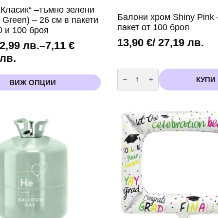
„Класик“ –тъмно зелени
Балони хром Shiny Pink 
 Green) – 26 см в пакети
пакет от 100 броя
50 и 100 броя
13,90
€
/ 27,19 лв.
 2,99 лв.
–
7,11
€
 лв.
количество
за
КУПИ
ВИЖ ОПЦИИ
Балони
хром
Shiny
Pink
.
-
13
h
см
пакет
от
100
броя
в.