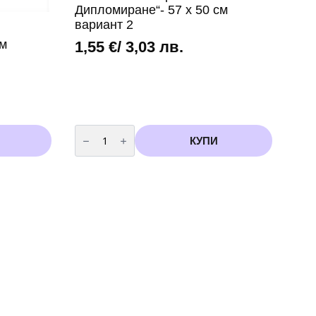
Дипломиране“- 57 х 50 см
вариант 2
см
1,55
€
/ 3,03 лв.
количество
за
КУПИ
Фолиев
Балон
рамка
"
Дипломиране"-
57
х
50
см
вариант
2