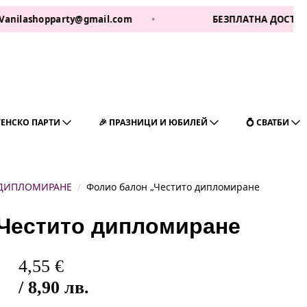
shopparty@gmail.com
•
БЕЗПЛАТНА ДОСТАВКА ЗА 1 
ГЕНСКО ПАРТИ
🎉 ПРАЗНИЦИ И ЮБИЛЕЙ
💍 СВАТБИ
 ДИПЛОМИРАНЕ
Фолио балон „Честито дипломиране
„Честито дипломиране
4,55
€
/ 8,90 лв.