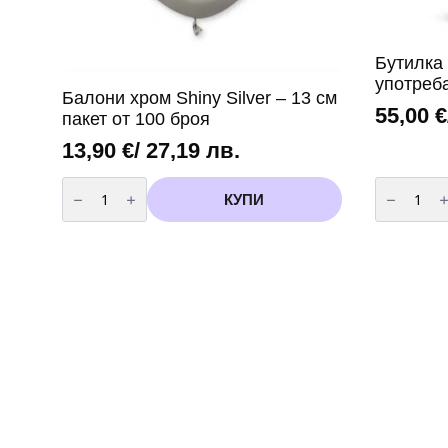
Бутилка 
употреб
Балони хром Shiny Silver – 13 см
55,00
€
пакет от 100 броя
13,90
€
/ 27,19 лв.
количество
количест
за
за
КУПИ
Балони
Бутилка
хром
с
Shiny
хелий
Silver
за
-
еднократ
13
употреба
см
-
пакет
90
от
балона
100
броя