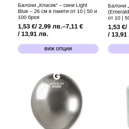
Балони „Класик“ – сини Light
Балони 
Blue – 26 см в пакети от 10 | 50 и
(Emerald
100 броя
от 10 | 
1,53
€
/ 2,99 лв.
–
7,11
€
1,53
€
/
Price
/ 13,91 лв.
Price
/ 13,91
range:
range:
This
This
1,53 €
1,53 €
ВИЖ ОПЦИИ
product
product
/
/
has
has
2,99 лв.
multiple
multiple
2,99 лв
variants.
variants.
through
throug
The
The
7,11 €
7,11 €
options
options
may
may
/
/
be
be
13,91 лв.
13,91 л
chosen
chosen
on
on
the
the
product
product
page
page