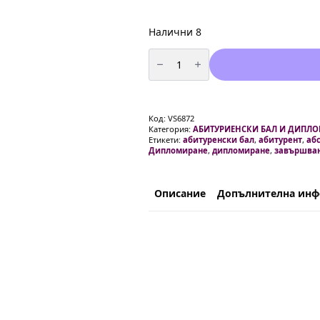
Налични 8
количество
за
Фолио
балон
„Честито
дипломиране
Код:
VS6872
Категория:
АБИТУРИЕНСКИ БАЛ И ДИПЛ
Етикети:
абитуренски бал
,
абитурент
,
аб
Дипломиране
,
дипломиране
,
завършва
Описание
Допълнителна ин