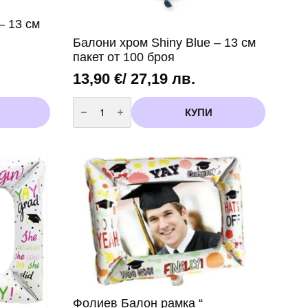
– 13 см
Балони хром Shiny Blue – 13 см
пакет от 100 броя
13,90
€
/ 27,19 лв.
количество
за
КУПИ
Балони
хром
Shiny
Blue
-
13
см
пакет
от
100
броя
Фолиев Балон рамка “