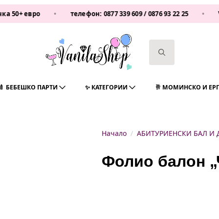
 евро
•
телефон:
0877 339 609
/
0876 93 22 25
•
Vanila
Search
for:
🍼 БЕБЕШКО ПАРТИ
✨ КАТЕГОРИИ
🥂 МОМИНСКО И ЕР
Начало
АБИТУРИЕНСКИ БАЛ И
Фолио балон 