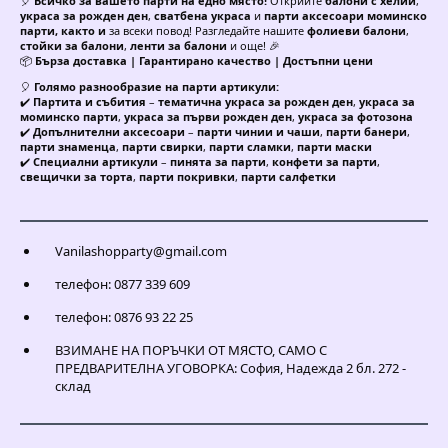
🎈
Всичко за вашето парти на едно място!
Открийте
балони с хелий
,
украса за рожден ден
,
сватбена украса
и
парти аксесоари моминско
парти, както и
за всеки повод! Разгледайте нашите
фолиеви балони
,
стойки за балони
,
ленти за балони
и още! 🎉
📦
Бърза доставка | Гарантирано качество | Достъпни цени
🎈
Голямо разнообразие на парти артикули:
✔️
Партита и събития
–
тематична украса за рожден ден
,
украса за
моминско парти
,
украса за първи рожден ден
,
украса за фотозона
✔️
Допълнителни аксесоари
–
парти чинии и чаши
,
парти банери
,
парти знаменца
,
парти свирки
,
парти сламки
,
парти маски
✔️
Специални артикули
–
пинята за парти
,
конфети за парти
,
свещички за торта
,
парти покривки
,
парти салфетки
Vanilashopparty@gmail.com
телефон: 0877 339 609
телефон: 0876 93 22 25
ВЗИМАНЕ НА ПОРЪЧКИ ОТ МЯСТО, САМО С
ПРЕДВАРИТЕЛНА УГОВОРКА: София, Надежда 2 бл. 272 -
склад