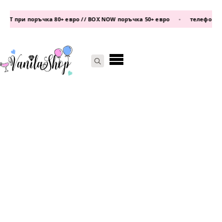
 при поръчка 80+ евро // BOX NOW поръчка 50+ евро
•
телефон:
0877 
Search
for: