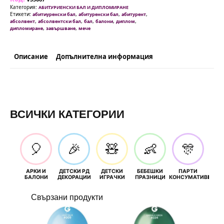
фолио/
Категория:
АБИТУРИЕНСКИ БАЛ И ДИПЛОМИРАНЕ
-
Етикети:
,
,
,
абитиуренски бал
абитуренски бал
абитурент
94
,
,
,
,
,
абсолвент
абсолвентски бал
бал
балони
диплом
см
,
,
дипломиране
завършване
мече
Описание
Допълнителна информация
ВСИЧКИ КАТЕГОРИИ
🎈
🎉
🧸
👶
🎊
АРКИ И
ДЕТСКИ РД
ДЕТСКИ
БЕБЕШКИ
ПАРТИ
П
БАЛОНИ
ДЕКОРАЦИИ
ИГРАЧКИ
ПРАЗНИЦИ
КОНСУМАТИВИ
РОЖД
Свързани продукти