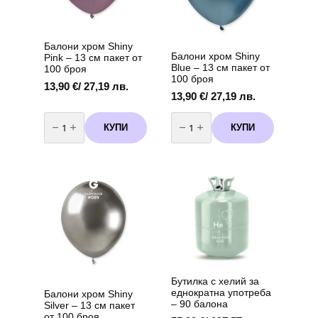
the
the
product
product
page
page
Балони хром Shiny
Балони хром Shiny
Pink – 13 см пакет от
Blue – 13 см пакет от
100 броя
100 броя
13,90
€
/ 27,19 лв.
13,90
€
/ 27,19 лв.
количество
количество
за
за
КУПИ
КУПИ
Балони
Балони
хром
хром
Shiny
Shiny
Pink
Blue
-
-
13
13
см
см
пакет
пакет
от
от
100
100
броя
броя
Бутилка с хелий за
еднократна употреба
Балони хром Shiny
– 90 балона
Silver – 13 см пакет
от 100 броя