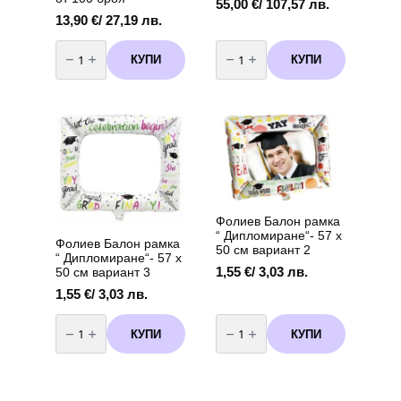
55,00
€
/ 107,57 лв.
13,90
€
/ 27,19 лв.
количество
количество
за
за
КУПИ
КУПИ
Балони
Бутилка
хром
с
Shiny
хелий
Silver
за
-
еднократна
13
употреба
см
-
пакет
90
от
балона
100
броя
Фолиев Балон рамка
“ Дипломиране“- 57 х
Фолиев Балон рамка
50 см вариант 2
“ Дипломиране“- 57 х
1,55
€
/ 3,03 лв.
50 см вариант 3
1,55
€
/ 3,03 лв.
количество
количество
за
за
КУПИ
КУПИ
Фолиев
Фолиев
Балон
Балон
рамка
рамка
"
"
Дипломиране"-
Дипломиране"-
57
57