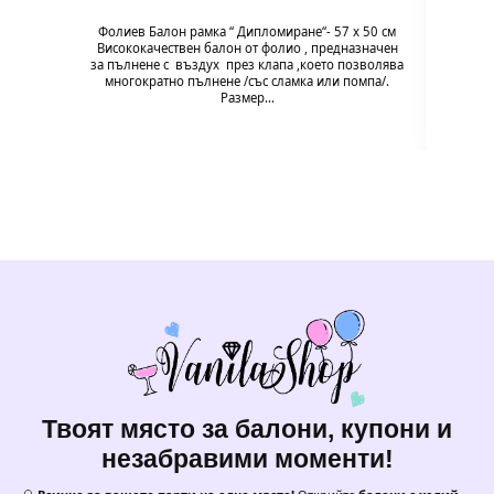
Фолиев Балон рамка “ Дипломиране“- 57 х 50 см
Фолие
Висококачествен балон от фолио , предназначен
Високо
за пълнене с въздух през клапа ,което позволява
за пъл
многократно пълнене /със сламка или помпа/.
мног
Размер…
Твоят място за балони, купони и
незабравими моменти!