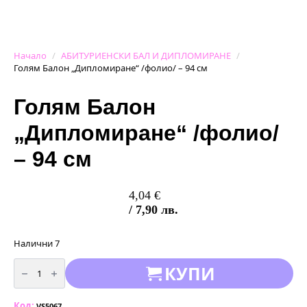
Начало
АБИТУРИЕНСКИ БАЛ И ДИПЛОМИРАНЕ
Голям Балон „Дипломиране“ /фолио/ – 94 см
Голям Балон
„Дипломиране“ /фолио/
– 94 см
4,04
€
/ 7,90 лв.
Налични 7
количество
КУПИ
за
Голям
Балон
"Дипломиране"
Код:
/
VS5067