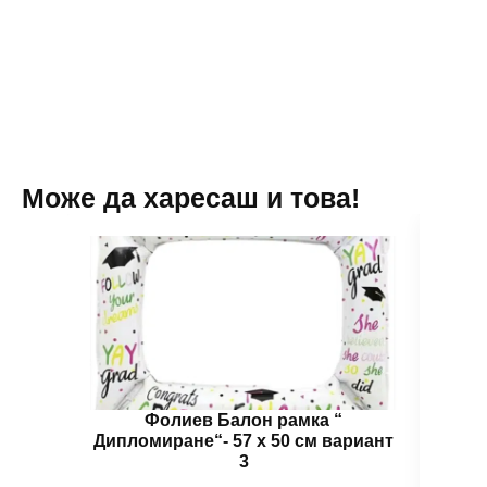
х
х
50
50
см
см
вариант
вариант
3
2
Може да харесаш и това!
Фолиев Балон рамка “
Дипломиране“- 57 х 50 см вариант
Дипл
3