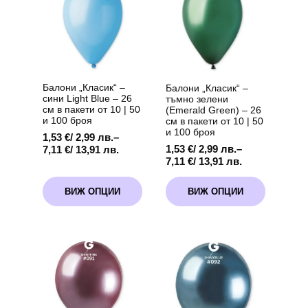
Балони „Класик“ –
Балони „Класик“ –
сини Light Blue – 26
тъмно зелени
см в пакети от 10 | 50
(Emerald Green) – 26
и 100 броя
см в пакети от 10 | 50
и 100 броя
1,53
€
/ 2,99 лв.
–
Price
1,53
€
/ 2,99 лв.
–
7,11
€
/ 13,91 лв.
Price
range:
7,11
€
/ 13,91 лв.
range:
1,53 €
This
This
1,53 €
/
ВИЖ ОПЦИИ
ВИЖ ОПЦИИ
product
product
/
2,99 лв.
has
has
2,99 лв.
through
multiple
multiple
through
7,11 €
variants.
variants.
7,11 €
/
The
The
/
13,91 лв.
options
options
13,91 лв.
may
may
be
be
chosen
chosen
on
on