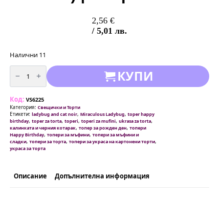
2,56
€
/ 5,01 лв.
Налични 11
количество
КУПИ
за
Комплект
топери
-
Код:
"
VS6225
Калинката
Категория:
Свещички и Торти
и
Етикети:
,
,
ladybug and cat noir
Miraculous Ladybug
toper happy
Черния
,
,
,
,
,
birthday
toper za torta
toperi
toperi za mufini
ukrasa za torta
Котарак
,
,
калинката и черния котарак
топер за рожден ден
топери
"
,
,
Happy Birthday
топери за мъфини
топери за мъфини и
(
,
,
,
сладки
топери за торта
топери за украса на картонени торти
Ladybug
украса за торта
and
Cat
Noir)
|
10
Описание
Допълнителна информация
броя