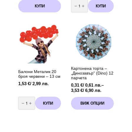
количество
за
КУПИ
КУПИ
Бутилка
с
хелий
за
еднократна
употреба
-
90
балона
Картонена торта –
Балони Металик 20
„Динозавър“ (Dino) 12
броя червени – 13 см
парчета
1,53
€
/ 2,99 лв.
0,31
€
/ 0,61 лв.
–
Price
3,53
€
/ 6,90 лв.
range:
количество
This
0,31 €
за
КУПИ
ВИЖ ОПЦИИ
product
Балони
/
Металик
has
0,61 лв.
20
multiple
through
броя
variants.
червени
3,53 €
-
The
/
13
options