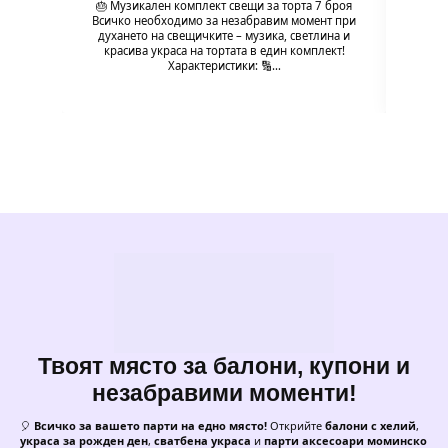
🎂 Музикален комплект свещи за торта 7 броя
🎂 М
Всичко необходимо за незабравим момент при
Всичк
духането на свещичките – музика, светлина и
духа
красива украса на тортата в един комплект!
кра
Характеристики: 🔢…
Твоят място за балони, купони и
незабравими моменти!
🎈
Всичко за вашето парти на едно място!
Открийте
балони с хелий
,
украса за рожден ден
,
сватбена украса
и
парти аксесоари моминско