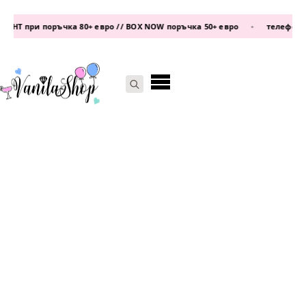
ОНТ при поръчка 80+ евро // BOX NOW поръчка 50+ евро
•
телефон:
08
Search
for: