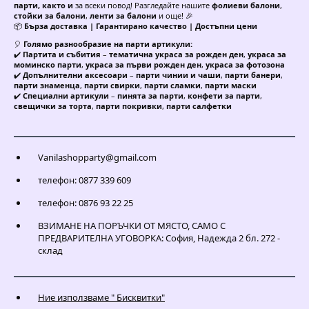
парти, както и
за всеки повод! Разгледайте нашите
фолиеви балони
,
стойки за балони
,
ленти за балони
и още! 🎉
📦
Бърза доставка | Гарантирано качество | Достъпни цени
🎈
Голямо разнообразие на парти артикули:
✔️
Партита и събития
–
тематична украса за рожден ден
,
украса за
моминско парти
,
украса за първи рожден ден
,
украса за фотозона
✔️
Допълнителни аксесоари
–
парти чинии и чаши
,
парти банери
,
парти знаменца
,
парти свирки
,
парти сламки
,
парти маски
✔️
Специални артикули
–
пинята за парти
,
конфети за парти
,
свещички за торта
,
парти покривки
,
парти салфетки
Vanilashopparty@gmail.com
телефон: 0877 339 609
телефон: 0876 93 22 25
ВЗИМАНЕ НА ПОРЪЧКИ ОТ МЯСТО, САМО С
ПРЕДВАРИТЕЛНА УГОВОРКА: София, Надежда 2 бл. 272 -
склад
Ние използваме " Бисквитки"