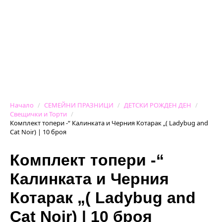
Начало
СЕМЕЙНИ ПРАЗНИЦИ
ДЕТСКИ РОЖДЕН ДЕН
Свещички и Торти
Комплект топери -“ Калинката и Черния Котарак „( Ladybug and
Cat Noir) | 10 броя
Комплект топери -“
Калинката и Черния
Котарак „( Ladybug and
Cat Noir) | 10 броя