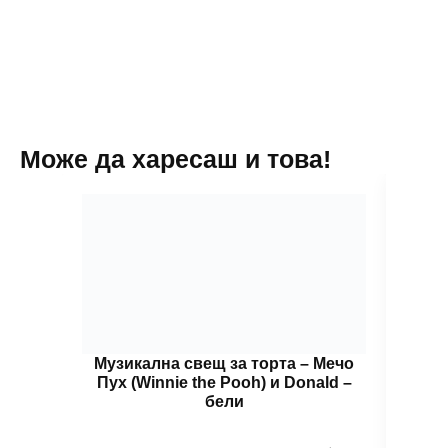
6,90 лв.
см
may
be
chosen
on
the
product
page
Може да харесаш и това!
Музикална свещ за торта – Мечо
Муз
Пух (Winnie the Pooh) и Donald –
Пух
бели