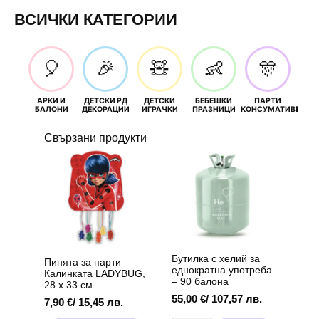
ВСИЧКИ КАТЕГОРИИ
🎈
🎉
🧸
👶
🎊
АРКИ И
ДЕТСКИ РД
ДЕТСКИ
БЕБЕШКИ
ПАРТИ
П
БАЛОНИ
ДЕКОРАЦИИ
ИГРАЧКИ
ПРАЗНИЦИ
КОНСУМАТИВИ
РОЖД
Свързани продукти
Бутилка с хелий за
Пинята за парти
еднократна употреба
Калинката LADYBUG,
– 90 балона
28 х 33 см
55,00
€
/ 107,57 лв.
7,90
€
/ 15,45 лв.