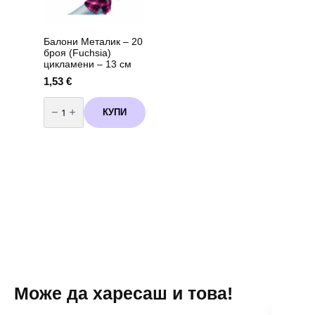
Балони Металик – 20
броя (Fuchsia)
цикламени – 13 см
1,53
€
количество
за
КУПИ
Балони
Металик
-
20
броя
(Fuchsia)
цикламени
-
13
см
Може да харесаш и това!