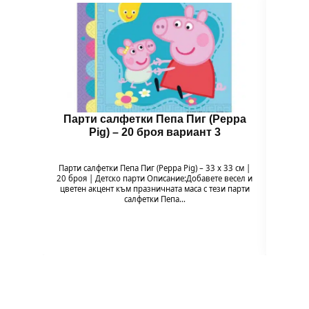
Парти салфетки Пепа Пиг (Peppa
Чин
Pig) – 20 броя вариант 3
Парти салфетки Пепа Пиг (Peppa Pig) – 33 x 33 см |
Чи
20 броя | Детско парти Описание:Добавете весел и
Напр
цветен акцент към празничната маса с тези парти
весели
салфетки Пепа…