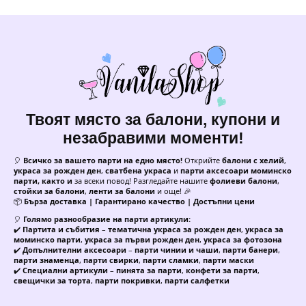
Твоят място за балони, купони и
незабравими моменти!
🎈
Всичко за вашето парти на едно място!
Открийте
балони с хелий
,
украса за рожден ден
,
сватбена украса
и
парти аксесоари моминско
парти, както и
за всеки повод! Разгледайте нашите
фолиеви балони
,
стойки за балони
,
ленти за балони
и още! 🎉
📦
Бърза доставка | Гарантирано качество | Достъпни цени
🎈
Голямо разнообразие на парти артикули:
✔️
Партита и събития
–
тематична украса за рожден ден
,
украса за
моминско парти
,
украса за първи рожден ден
,
украса за фотозона
✔️
Допълнителни аксесоари
–
парти чинии и чаши
,
парти банери
,
парти знаменца
,
парти свирки
,
парти сламки
,
парти маски
✔️
Специални артикули
–
пинята за парти
,
конфети за парти
,
свещички за торта
,
парти покривки
,
парти салфетки