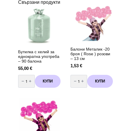
Свързани продукти
Балони Металик -20
Бутилка с хелий за
броя ( Rose ) розови
еднократна употреба
– 13 см
– 90 балона
1,53
€
55,00
€
количество
количество
за
за
КУПИ
КУПИ
Бутилка
Балони
с
Металик
хелий
-20
за
броя
еднократна
(
употреба
Rose
-
)
90
розови
балона
-
13
см