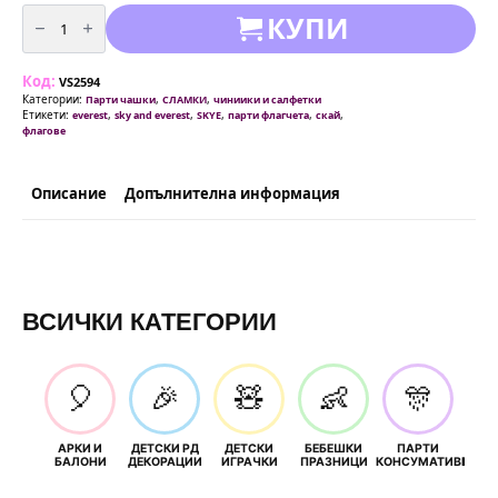
количество
КУПИ
за
Парти
флагчета
Пес
Код:
Патрул-
VS2594
Paw
Категории:
,
,
Парти чашки
СЛАМКИ
чиниики и салфетки
Patrol
Етикети:
,
,
,
,
,
everest
sky and everest
SKYE
парти флагчета
скай
-
флагове
Skye
&
Everest
-Скай-
Описание
Допълнителна информация
2,
3
метра
ВСИЧКИ КАТЕГОРИИ
🎈
🎉
🧸
👶
🎊
АРКИ И
ДЕТСКИ РД
ДЕТСКИ
БЕБЕШКИ
ПАРТИ
П
БАЛОНИ
ДЕКОРАЦИИ
ИГРАЧКИ
ПРАЗНИЦИ
КОНСУМАТИВИ
РОЖД