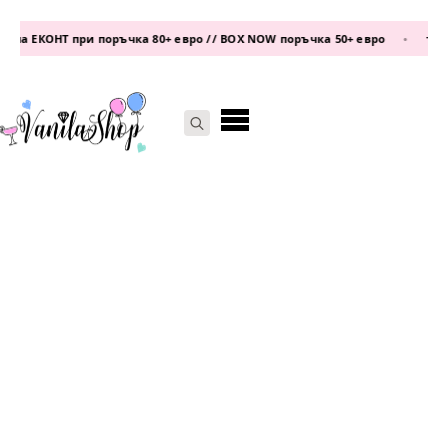
на ЕКОНТ при поръчка 80+ евро // BOX NOW поръчка 50+ евро
•
телеф
Search
for: