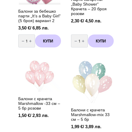
„Baby Shower“
Крачета – 20 броя
Балони за бебешко
розови
парти „It’s a Baby Girl“
2,30
€
/ 4,50 лв.
(5 броя) вариант 2
3,50
€
/ 6,85 лв.
количество
количество
за
за
КУПИ
КУПИ
Балони
Парти
за
салфетки
бебешко
"Baby
парти
Shower"
„It's
Крачета
a
-
Baby
20
Girl“
броя
(5
розови
броя)
вариант
2
Балони с крачета
Marshmallow -33 см –
5 бр розови
Балони с крачета
Marshmallow-mix 33
1,50
€
/ 2,93 лв.
см – 5 бр
1,99
€
/ 3,89 лв.