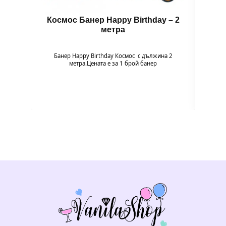
Космос Банер Happy Birthday – 2
Ба
метра
Банер Happy Birthday Космос с дължина 2
Банер 
метра.Цената е за 1 брой банер
нотка
бане
малки 