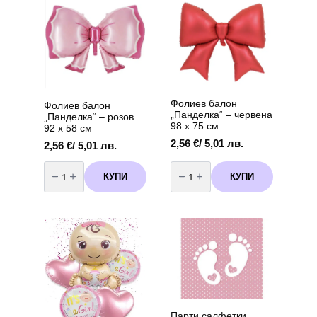
33
-
х
45
33
см
см,
12
броя
Фолиев балон
Фолиев балон
„Панделка“ – червена
„Панделка“ – розов
98 х 75 см
92 х 58 см
2,56
€
/ 5,01 лв.
2,56
€
/ 5,01 лв.
количество
количество
за
за
КУПИ
КУПИ
Фолиев
Фолиев
балон
балон
„Панделка“
„Панделка“
–
–
розов
червена
92
98
х
х
58
75
см
см
Парти салфетки