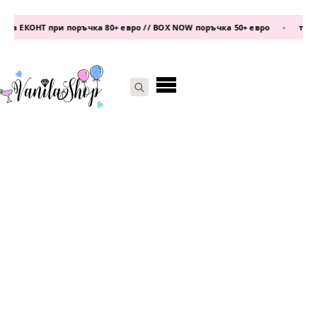
 ЕКОНТ при поръчка 80+ евро // BOX NOW поръчка 50+ евро
•
телефо
Search
for: