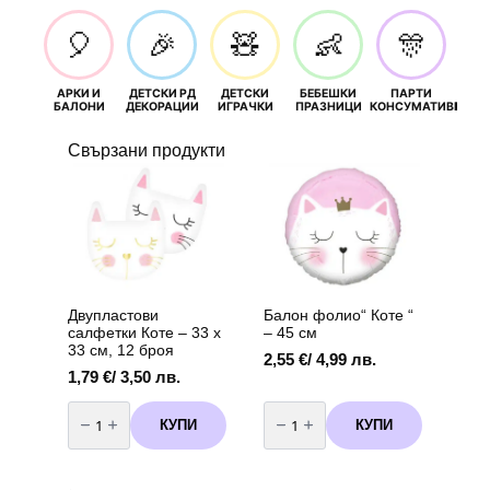
🎈
🎉
🧸
👶
🎊
АРКИ И
ДЕТСКИ РД
ДЕТСКИ
БЕБЕШКИ
ПАРТИ
П
БАЛОНИ
ДЕКОРАЦИИ
ИГРАЧКИ
ПРАЗНИЦИ
КОНСУМАТИВИ
РОЖД
Свързани продукти
Двупластови
Балон фолио“ Коте “
салфетки Коте – 33 х
– 45 см
33 см, 12 броя
2,55
€
/ 4,99 лв.
1,79
€
/ 3,50 лв.
количество
количество
за
за
КУПИ
КУПИ
Двупластови
Балон
салфетки
фолио"
Коте
Коте
–
"