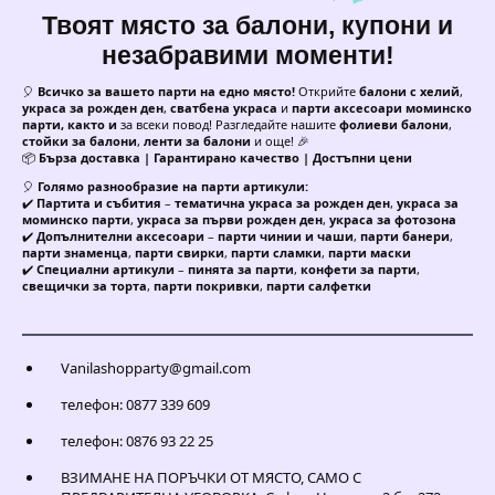
Твоят място за балони, купони и
незабравими моменти!
🎈
Всичко за вашето парти на едно място!
Открийте
балони с хелий
,
украса за рожден ден
,
сватбена украса
и
парти аксесоари моминско
парти, както и
за всеки повод! Разгледайте нашите
фолиеви балони
,
стойки за балони
,
ленти за балони
и още! 🎉
📦
Бърза доставка | Гарантирано качество | Достъпни цени
🎈
Голямо разнообразие на парти артикули:
✔️
Партита и събития
–
тематична украса за рожден ден
,
украса за
моминско парти
,
украса за първи рожден ден
,
украса за фотозона
✔️
Допълнителни аксесоари
–
парти чинии и чаши
,
парти банери
,
парти знаменца
,
парти свирки
,
парти сламки
,
парти маски
✔️
Специални артикули
–
пинята за парти
,
конфети за парти
,
свещички за торта
,
парти покривки
,
парти салфетки
Vanilashopparty@gmail.com
телефон: 0877 339 609
телефон: 0876 93 22 25
ВЗИМАНЕ НА ПОРЪЧКИ ОТ МЯСТО, САМО С