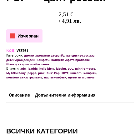
2,51
€
/ 4,91 лв.
Изчерпан
Код:
VS5761
Категории:
,
димки и конфети за сватба
Банери и Украси за
,
,
,
детски рожден ден
Конфети
Конфети и фото пропсове
Шапки, свирки и забавления
Етикети:
,
,
,
,
,
,
ariel
barbie
hello kitty
labubu
LOL
minnie mouse
,
,
,
,
,
,
,
My little Pony
peppa
pink
Push Pop
SKYE
unicorn
конфети
,
,
конфети за изстрелване
парти конфети
ще имам момиче
Описание
Допълнителна информация
ВСИЧКИ КАТЕГОРИИ