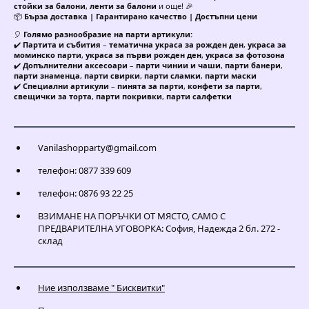
стойки за балони
,
ленти за балони
и още! 🎉
📦
Бърза доставка | Гарантирано качество | Достъпни цени
🎈
Голямо разнообразие на парти артикули:
✔️
Партита и събития
–
тематична украса за рожден ден
,
украса за
моминско парти
,
украса за първи рожден ден
,
украса за фотозона
✔️
Допълнителни аксесоари
–
парти чинии и чаши
,
парти банери
,
парти знаменца
,
парти свирки
,
парти сламки
,
парти маски
✔️
Специални артикули
–
пинята за парти
,
конфети за парти
,
свещички за торта
,
парти покривки
,
парти салфетки
Vanilashopparty@gmail.com
телефон: 0877 339 609
телефон: 0876 93 22 25
ВЗИМАНЕ НА ПОРЪЧКИ ОТ МЯСТО, САМО С
ПРЕДВАРИТЕЛНА УГОВОРКА: София, Надежда 2 бл. 272 -
склад
Ние използваме " Бисквитки"