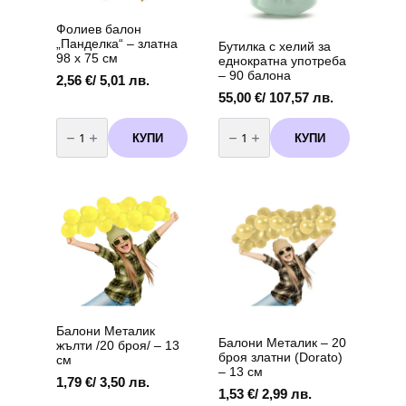
Фолиев балон
„Панделка“ – златна
Бутилка с хелий за
98 х 75 см
еднократна употреба
– 90 балона
2,56
€
/ 5,01 лв.
55,00
€
/ 107,57 лв.
количество
количество
за
за
КУПИ
КУПИ
Фолиев
Бутилка
балон
с
„Панделка“
хелий
–
за
златна
еднократна
98
употреба
х
-
75
90
см
балона
Балони Металик
Балони Металик – 20
жълти /20 броя/ – 13
броя златни (Dorato)
см
– 13 см
1,79
€
/ 3,50 лв.
1,53
€
/ 2,99 лв.