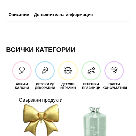
Описание
Допълнителна информация
ВСИЧКИ КАТЕГОРИИ
🎈
🎉
🧸
👶
🎊
АРКИ И
ДЕТСКИ РД
ДЕТСКИ
БЕБЕШКИ
ПАРТИ
П
БАЛОНИ
ДЕКОРАЦИИ
ИГРАЧКИ
ПРАЗНИЦИ
КОНСУМАТИВИ
РОЖД
Свързани продукти