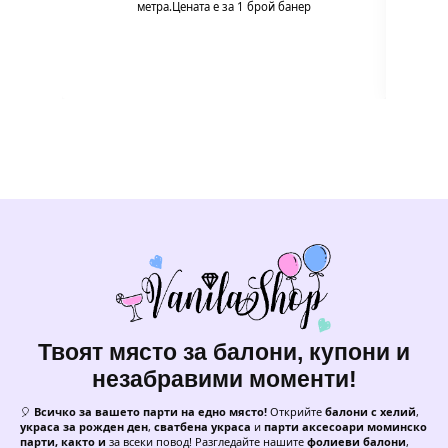
метра.Цената е за 1 брой банер
нотка
бане
малки 
Твоят място за балони, купони и
незабравими моменти!
🎈
Всичко за вашето парти на едно място!
Открийте
балони с хелий
,
украса за рожден ден
,
сватбена украса
и
парти аксесоари моминско
парти, както и
за всеки повод! Разгледайте нашите
фолиеви балони
,