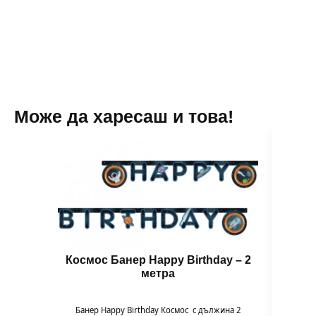
-
13
см
Може да харесаш и това!
Космос Банер Happy Birthday – 2
Ба
метра
Банер Happy Birthday Космос с дължина 2
Банер 