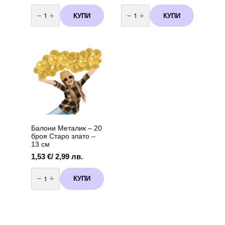
количество
количество
за
за
КУПИ
КУПИ
Балони
Балони
Металик
Металик
жълти
-
/20
20
броя/
броя
-
златни
13
(Dorato)
см
-
13
см
Балони Металик – 20
броя Старо злато –
13 см
1,53
€
/ 2,99 лв.
количество
за
КУПИ
Балони
Металик
-
20
броя
Старо
злато