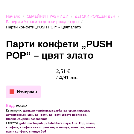
Начало
СЕМЕЙНИ ПРАЗНИЦИ
ДЕТСКИ РОЖДЕН ДЕН
Банери и Украси за детски рожден ден
Парти конфети „PUSH POP“ – цвят злато
Парти конфети „PUSH
POP“ – цвят злато
2,51
€
/ 4,91 лв.
Изчерпан
Код:
VS5762
Категории:
,
димки и конфети за сватба
Банери и Украси за
,
,
,
детски рожден ден
Конфети
Конфети и фото пропсове
Шапки, свирки и забавления
Етикети:
,
,
,
,
,
gold
mecho puh
pchelichkata maya
Push Pop
злато
,
,
,
,
,
конфети
конфети за изстрелване
мечо пух
миньони
моана
,
парти конфети
спондж боб