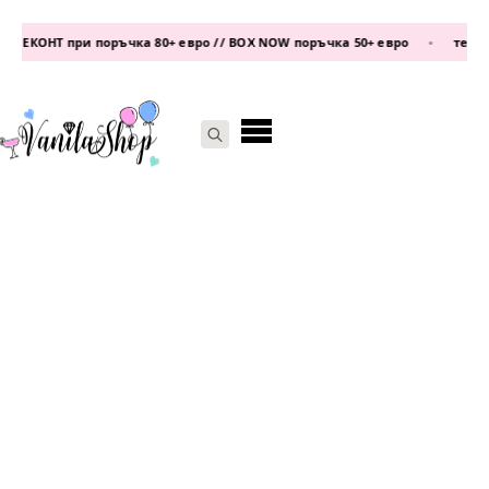
 ЕКОНТ при поръчка 80+ евро // BOX NOW поръчка 50+ евро
•
телефо
Search
for: