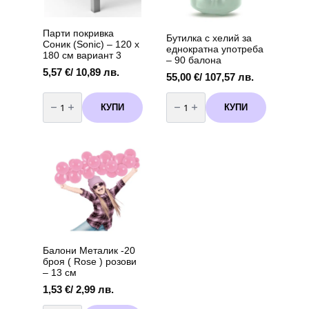
Парти покривка
Бутилка с хелий за
Соник (Sonic) – 120 х
еднократна употреба
180 см вариант 3
– 90 балона
5,57
€
/ 10,89 лв.
55,00
€
/ 107,57 лв.
количество
количество
за
за
КУПИ
КУПИ
Парти
Бутилка
покривка
с
Соник
хелий
(Sonic)
за
-
еднократна
120
употреба
х
-
180
90
см
балона
вариант
3
Балони Металик -20
броя ( Rose ) розови
– 13 см
1,53
€
/ 2,99 лв.
количество