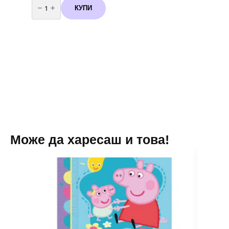
за
КУПИ
Балони
Металик
-20
броя
(
Rose
)
розови
-
13
см
Може да харесаш и това!