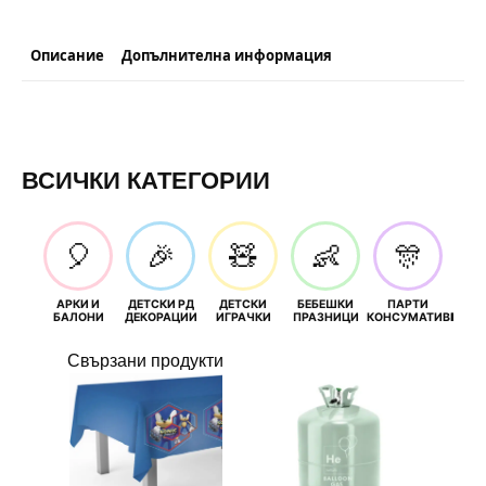
180
x
120
см
Описание
Допълнителна информация
ВСИЧКИ КАТЕГОРИИ
🎈
🎉
🧸
👶
🎊
АРКИ И
ДЕТСКИ РД
ДЕТСКИ
БЕБЕШКИ
ПАРТИ
П
БАЛОНИ
ДЕКОРАЦИИ
ИГРАЧКИ
ПРАЗНИЦИ
КОНСУМАТИВИ
РОЖД
Свързани продукти