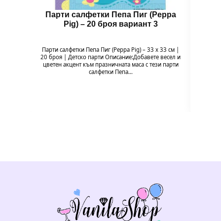
Парти салфетки Пепа Пиг (Peppa
Чин
Pig) – 20 броя вариант 3
Парти салфетки Пепа Пиг (Peppa Pig) – 33 x 33 см |
Чи
20 броя | Детско парти Описание:Добавете весел и
Напр
цветен акцент към празничната маса с тези парти
весели
салфетки Пепа…