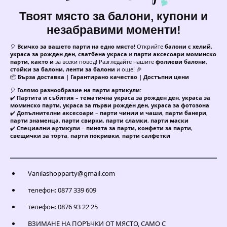
Твоят място за балони, купони и
незабравими моменти!
🎈
Всичко за вашето парти на едно място!
Открийте
балони с хелий
,
украса за рожден ден
,
сватбена украса
и
парти аксесоари моминско
парти, както и
за всеки повод! Разгледайте нашите
фолиеви балони
,
стойки за балони
,
ленти за балони
и още! 🎉
📦
Бърза доставка | Гарантирано качество | Достъпни цени
🎈
Голямо разнообразие на парти артикули:
✔️
Партита и събития
–
тематична украса за рожден ден
,
украса за
моминско парти
,
украса за първи рожден ден
,
украса за фотозона
✔️
Допълнителни аксесоари
–
парти чинии и чаши
,
парти банери
,
парти знаменца
,
парти свирки
,
парти сламки
,
парти маски
✔️
Специални артикули
–
пинята за парти
,
конфети за парти
,
свещички за торта
,
парти покривки
,
парти салфетки
Vanilashopparty@gmail.com
телефон: 0877 339 609
телефон: 0876 93 22 25
ВЗИМАНЕ НА ПОРЪЧКИ ОТ МЯСТО, САМО С