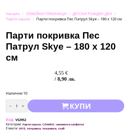
Начало
СЕМЕЙНИ ПРАЗНИЦИ
ДЕТСКИ РОЖДЕН ДЕН
Парти чашки
Парти покривка Пес Патрул Skye – 180 x 120 см
Парти покривка Пес
Патрул Skye – 180 x 120
см
4,55
€
/ 8,90 лв.
Налични 10
количество
КУПИ
за
Парти
покривка
Пес
Код:
Патрул
VS2952
Skye
Категории:
,
,
Парти чашки
СЛАМКИ
чиниики и салфетки
–
Етикети:
,
,
,
SKYE
покривка
покривки
скай