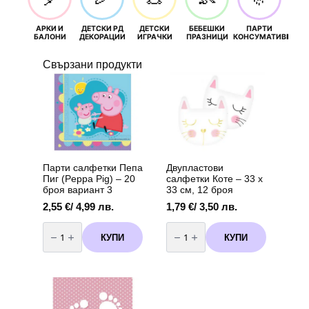
АРКИ И
ДЕТСКИ РД
ДЕТСКИ
БЕБЕШКИ
ПАРТИ
П
БАЛОНИ
ДЕКОРАЦИИ
ИГРАЧКИ
ПРАЗНИЦИ
КОНСУМАТИВИ
РОЖД
Свързани продукти
Парти салфетки Пепа
Двупластови
Пиг (Peppa Pig) – 20
салфетки Коте – 33 х
броя вариант 3
33 см, 12 броя
2,55
€
/ 4,99 лв.
1,79
€
/ 3,50 лв.
количество
количество
за
за
КУПИ
КУПИ
Парти
Двупластови
салфетки
салфетки
Пепа
Коте
Пиг
–
(Peppa
33
Pig)
х
-
33
20
см,