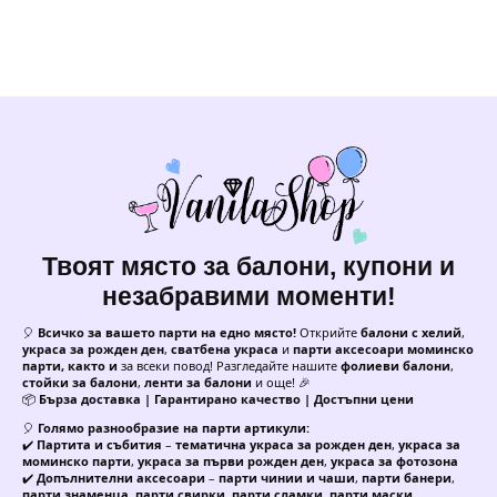
Твоят място за балони, купони и
незабравими моменти!
🎈
Всичко за вашето парти на едно място!
Открийте
балони с хелий
,
украса за рожден ден
,
сватбена украса
и
парти аксесоари моминско
парти, както и
за всеки повод! Разгледайте нашите
фолиеви балони
,
стойки за балони
,
ленти за балони
и още! 🎉
📦
Бърза доставка | Гарантирано качество | Достъпни цени
🎈
Голямо разнообразие на парти артикули:
✔️
Партита и събития
–
тематична украса за рожден ден
,
украса за
моминско парти
,
украса за първи рожден ден
,
украса за фотозона
✔️
Допълнителни аксесоари
–
парти чинии и чаши
,
парти банери
,
парти знаменца
,
парти свирки
,
парти сламки
,
парти маски