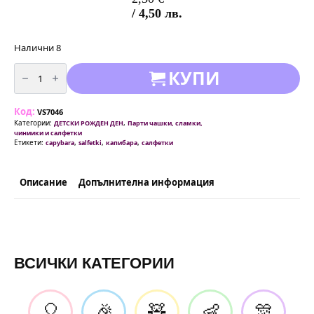
/ 4,50 лв.
Налични 8
количество
КУПИ
за
Парти
салфетки
„Капибара“
Код:
capybara
VS7046
–
Категории:
,
ДЕТСКИ РОЖДЕН ДЕН
Парти чашки, сламки,
20
чиниики и салфетки
броя
Етикети:
,
,
,
capybara
salfetki
капибара
салфетки
вариант
2
Описание
Допълнителна информация
ВСИЧКИ КАТЕГОРИИ
🎈
🎉
🧸
👶
🎊