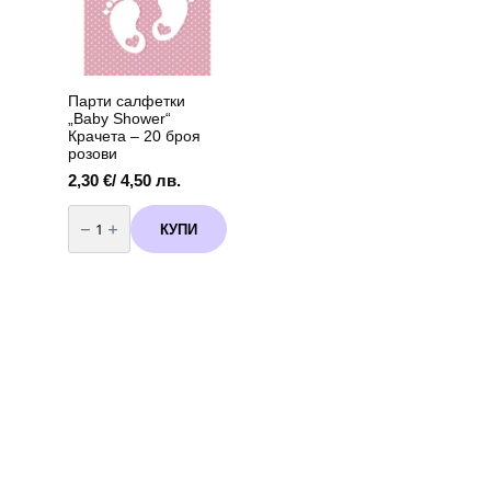
броя
12
вариант
броя
3
Парти салфетки
„Baby Shower“
Крачета – 20 броя
розови
2,30
€
/ 4,50 лв.
количество
за
КУПИ
Парти
салфетки
"Baby
Shower"
Крачета
-
20
броя
розови