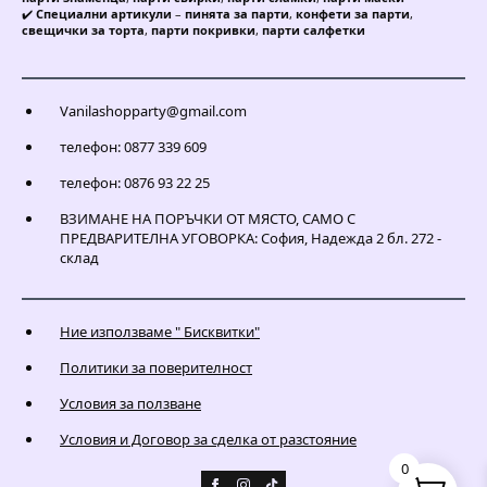
✔️
Специални артикули
–
пинята за парти
,
конфети за парти
,
свещички за торта
,
парти покривки
,
парти салфетки
Vanilashopparty@gmail.com
телефон: 0877 339 609
телефон: 0876 93 22 25
ВЗИМАНЕ НА ПОРЪЧКИ ОТ МЯСТО, САМО С
ПРЕДВАРИТЕЛНА УГОВОРКА: София, Надежда 2 бл. 272 -
склад
Ние използваме " Бисквитки"
Политики за поверителност
Условия за ползване
Условия и Договор за сделка от разстояние
0