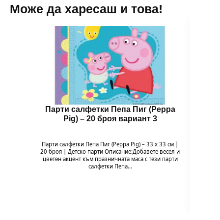
Може да харесаш и това!
Парти салфетки Пепа Пиг (Peppa
Бал
Pig) – 20 броя вариант 3
Парти салфетки Пепа Пиг (Peppa Pig) – 33 x 33 см |
Балон 
20 броя | Детско парти Описание:Добавете весел и
Pig
цветен акцент към празничната маса с тези парти
празн
салфетки Пепа…
формат