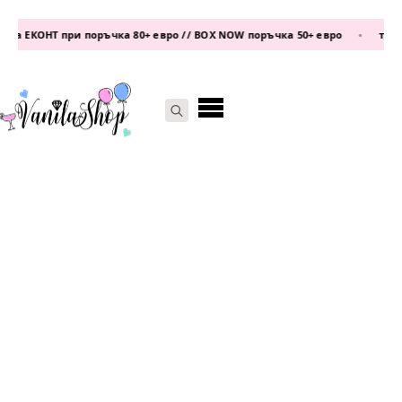
а ЕКОНТ при поръчка 80+ евро // BOX NOW поръчка 50+ евро
•
телефо
Search
for: