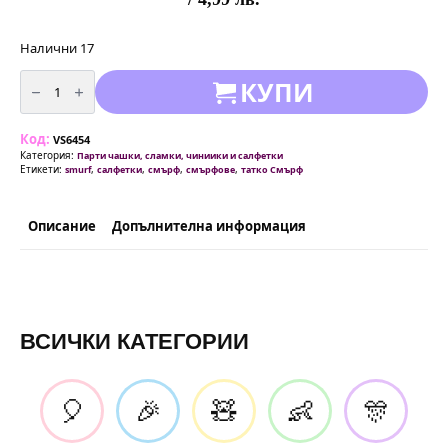
Налични 17
количество
КУПИ
за
Парти
салфетки
Смърфовете
Код:
(
VS6454
The
Категория:
Парти чашки, сламки, чиниики и салфетки
Smurfs),
Етикети:
,
,
,
,
smurf
салфетки
смърф
смърфове
татко Смърф
33
х
33
см,
Описание
Допълнителна информация
20
броя
ВСИЧКИ КАТЕГОРИИ
🎈
🎉
🧸
👶
🎊