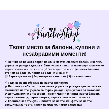
Твоят място за балони, купони и
незабравими моменти!
🎈
Всичко за вашето парти на едно място!
Открийте
балони с хелий
,
украса за рожден ден
,
сватбена украса
и
парти аксесоари моминско
парти, както и
за всеки повод! Разгледайте нашите
фолиеви балони
,
стойки за балони
,
ленти за балони
и още! 🎉
📦
Бърза доставка | Гарантирано качество | Достъпни цени
🎈
Голямо разнообразие на парти артикули:
✔️
Партита и събития
–
тематична украса за рожден ден
,
украса за
моминско парти
,
украса за първи рожден ден
,
украса за фотозона
✔️
Допълнителни аксесоари
–
парти чинии и чаши
,
парти банери
,
парти знаменца
,
парти свирки
,
парти сламки
,
парти маски
✔️
Специални артикули
–
пинята за парти
,
конфети за парти
,
свещички за торта
,
парти покривки
,
парти салфетки