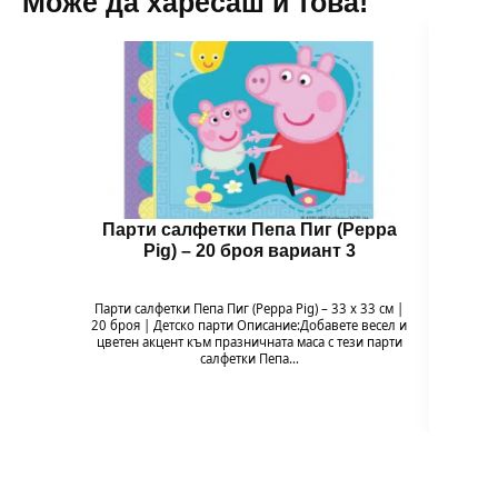
Може да харесаш и това!
Парти салфетки Пепа Пиг (Peppa
П
Pig) – 20 броя вариант 3
Парти салфетки Пепа Пиг (Peppa Pig) – 33 x 33 см |
Топер
20 броя | Детско парти Описание:Добавете весел и
Добаве
цветен акцент към празничната маса с тези парти
този
салфетки Пепа…
Компл