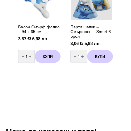
3
Балон Смърф фолио
Парти шапки –
– 94 х 65 см
Смърфoве – Smurf 6
броя
3,57
€
/ 6,98 лв.
3,06
€
/ 5,98 лв.
количество
количество
за
за
КУПИ
КУПИ
Балон
Парти
Смърф
шапки
фолио
-
-
Смърфoве
94
-
х
Smurf
65
6
см
броя