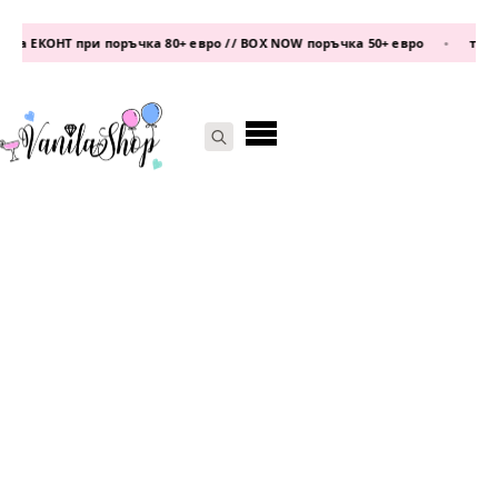
а ЕКОНТ при поръчка 80+ евро // BOX NOW поръчка 50+ евро
•
телефо
Search
for: