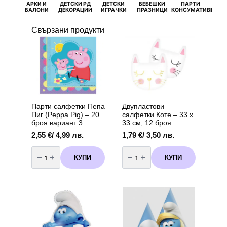
АРКИ И
ДЕТСКИ РД
ДЕТСКИ
БЕБЕШКИ
ПАРТИ
П
БАЛОНИ
ДЕКОРАЦИИ
ИГРАЧКИ
ПРАЗНИЦИ
КОНСУМАТИВИ
РОЖД
Свързани продукти
Парти салфетки Пепа
Двупластови
Пиг (Peppa Pig) – 20
салфетки Коте – 33 х
броя вариант 3
33 см, 12 броя
2,55
€
/ 4,99 лв.
1,79
€
/ 3,50 лв.
количество
количество
за
за
КУПИ
КУПИ
Парти
Двупластови
салфетки
салфетки
Пепа
Коте
Пиг
–
(Peppa
33
Pig)
х
-
33
20
см,
броя
12
вариант
броя