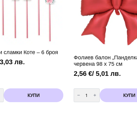
и сламки Коте – 6 броя
Фолиев балон „Панделка
 3,03 лв.
червена 98 х 75 см
2,56
€
/ 5,01 лв.
во
количество
за
КУПИ
КУПИ
Фолиев
балон
„Панделка“
–
червена
98
х
75
см