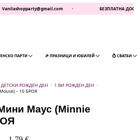
ilashopparty@gmail.com
•
БЕЗПЛАТНА ДОСТАВКА ЗА
ГЕНСКО ПАРТИ
🎉 ПРАЗНИЦИ И ЮБИЛЕЙ
💍 СВАТБИ
ДЕТСКИ РОЖДЕН ДЕН
1 ВИ РОЖДЕН ДЕН
Mouse) – 10 БРОЯ
Мини Маус (Minnie
РОЯ
1,79
€