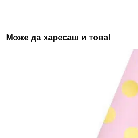
см,
5
броя
Може да харесаш и това!