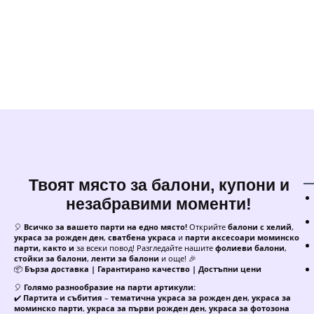
Твоят място за балони, купони и
незабравими моменти!
🎈
Всичко за вашето парти на едно място!
Открийте
балони с хелий
,
украса за рожден ден
,
сватбена украса
и
парти аксесоари моминско
парти, както и
за всеки повод! Разгледайте нашите
фолиеви балони
,
стойки за балони
,
ленти за балони
и още! 🎉
📦
Бърза доставка | Гарантирано качество | Достъпни цени
🎈
Голямо разнообразие на парти артикули:
✔️
Партита и събития
–
тематична украса за рожден ден
,
украса за
моминско парти
,
украса за първи рожден ден
,
украса за фотозона