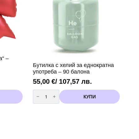
“ –
Бутилка с хелий за еднократна
употреба – 90 балона
55,00
€
/ 107,57 лв.
количество
за
КУПИ
Бутилка
с
хелий
за
еднократна
употреба
-
90
балона