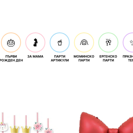
🎂
🤰
🥤
👰
🥂
ПЪРВИ
ЗА МАМА
ПАРТИ
МОМИНСКО
ЕРГЕНСКО
ПРАЗ
И
РОЖДЕН ДЕН
АРТИКУЛИ
ПАРТИ
ПАРТИ
ТЕ