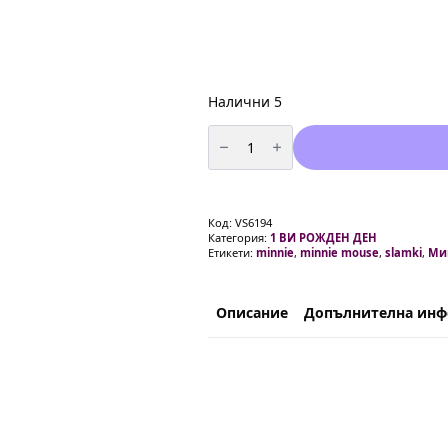
Налични 5
количество
за
Парти
сламки
Мини
Маус
(Minnie
Код:
VS6194
Mouse)
Категория:
1 ВИ РОЖДЕН ДЕН
-
Етикети:
minnie
,
minnie mouse
,
slamki
,
Ми
10
БРОЯ
Описание
Допълнителна ин