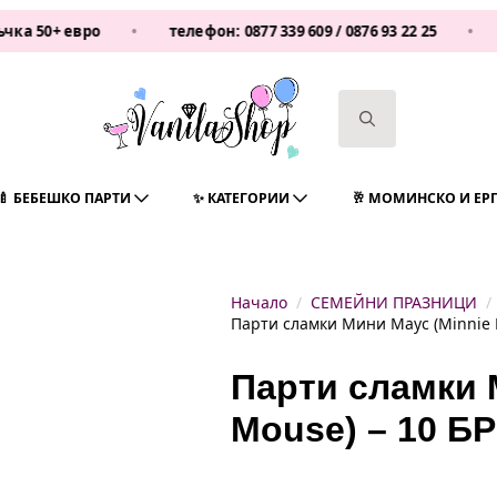
50+ евро
•
телефон:
0877 339 609
/
0876 93 22 25
•
Van
Search
for:
🍼 БЕБЕШКО ПАРТИ
✨ КАТЕГОРИИ
🥂 МОМИНСКО И ЕР
Начало
СЕМЕЙНИ ПРАЗНИЦИ
Парти сламки Мини Маус (Minnie 
Парти сламки 
Mouse) – 10 Б