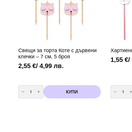
Свещи за торта Коте с дървени
Хартиен
клечки – 7 см, 5 броя
1,55
€
/
2,55
€
/ 4,99 лв.
количество
количест
за
за
КУПИ
Свещи
Хартиени
за
сламки
торта
Коте
Коте
–
с
6
дървени
броя
клечки
–
7