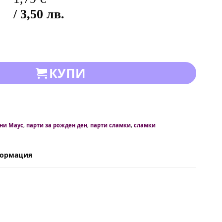
/ 3,50 лв.
КУПИ
ни Маус
,
парти за рожден ден
,
парти сламки
,
сламки
формация