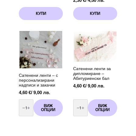
2,30
€
/ 4,50 лв.
КУПИ
КУПИ
Сатенени ленти за
дипломиране –
Сатенени ленти – с
Абитуриенски бал
персонализирани
надписи и закачки
4,60
€
/ 9,00 лв.
4,60
€
/ 9,00 лв.
количество
количество
за
за
ВИЖ
ВИЖ
Сатенени
Сатенени
ОПЦИИ
ОПЦИИ
ленти
ленти
-
за
с
дипломиране
персонализирани
-
надписи
Абитуриенски
и
бал