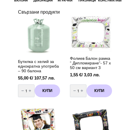
БАЛОНИ
ДЕКОРАЦИИ
ИГРАЧКИ
ПРАЗНИЦИ
КОНСУМАТИВИ
РОЖД
Свързани продукти
Фолиев Балон рамка
Бутилка с хелий за
“ Дипломиране“- 57 х
еднократна употреба
50 см вариант 3
– 90 балона
1,55
€
/ 3,03 лв.
55,00
€
/ 107,57 лв.
количество
количество
за
за
КУПИ
КУПИ
Бутилка
Фолиев
с
Балон
хелий
рамка
за
"
еднократна
Дипломиране"-
употреба
57
-
х
90
50
балона
см
вариант