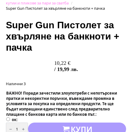
кутии и пликове за пари за сватба
Super Gun Пистолет за хвърляне на банкноти + пачка
Super Gun Пистолет за
хвърляне на банкноти +
пачка
10,22
€
/ 19,99 лв.
Налични 3
ВАЖНО! Поради зачестили злоупотреби с непотърсени
пратки и некоректни поръчки, въвеждаме промяна в
условията за покупка на определени продукти. Те ще
бъдат изпращани единствено след предварително
плащане с банкова карта или по банков път.
ок
количество
КУПИ
за
Super