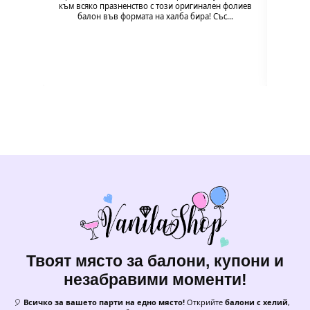
към всяко празненство с този оригинален фолиев
упот
балон във формата на халба бира! Със…
модел
на
Твоят място за балони, купони и
незабравими моменти!
🎈
Всичко за вашето парти на едно място!
Открийте
балони с хелий
,