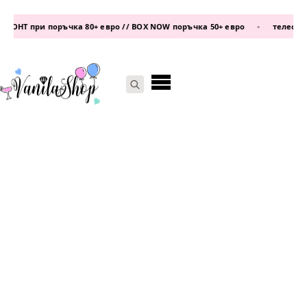
НТ при поръчка 80+ евро // BOX NOW поръчка 50+ евро
•
телефон:
087
Search
for: