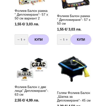
3
Фолиев Балон рамка
“ Дипломиране“- 57 х
Фолиев Балон рамка
50 см вариант 2
“ Дипломиране“- 57 х
50 см
1,55
€
/ 3,03 лв.
1,55
€
/ 3,03 лв.
количество
количество
за
за
КУПИ
КУПИ
Фолиев
Фолиев
Балон
Балон
рамка
рамка
"
"
Дипломиране"-
Дипломиране"-
57
57
х
х
50
50
см
см
вариант
2
Фолиев Балон с две
лица“ Дипломиране“-
Голям Фолиев Балон
63 см
„Шапка за
2,55
€
/ 4,99 лв.
Дипломиране“- 45 см