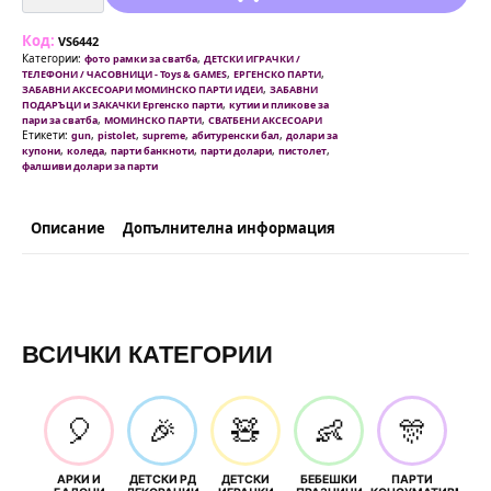
Gun
Пистолет
Код:
за
VS6442
хвърляне
Категории:
,
фото рамки за сватба
ДЕТСКИ ИГРАЧКИ /
на
,
,
ТЕЛЕФОНИ / ЧАСОВНИЦИ - Toys & GAMES
ЕРГЕНСКО ПАРТИ
банкноти
,
ЗАБАВНИ АКСЕСОАРИ МОМИНСКО ПАРТИ ИДЕИ
ЗАБАВНИ
+
,
ПОДАРЪЦИ и ЗАКАЧКИ Ергенско парти
кутии и пликове за
пачка
,
,
пари за сватба
МОМИНСКО ПАРТИ
СВАТБЕНИ АКСЕСОАРИ
Етикети:
,
,
,
,
gun
pistolet
supreme
абитуренски бал
долари за
,
,
,
,
,
купони
коледа
парти банкноти
парти долари
пистолет
фалшиви долари за парти
Описание
Допълнителна информация
ВСИЧКИ КАТЕГОРИИ
🎈
🎉
🧸
👶
🎊
АРКИ И
ДЕТСКИ РД
ДЕТСКИ
БЕБЕШКИ
ПАРТИ
П