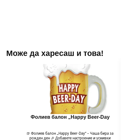
закачки
Може да харесаш и това!
Фолиев балон „Happy Beer-Day
Бу
🍺 Фолиев балон „Happy Beer-Day“ – Чаша бира за
рожден ден 🎉 Добавете настроение и усмивки
Бути