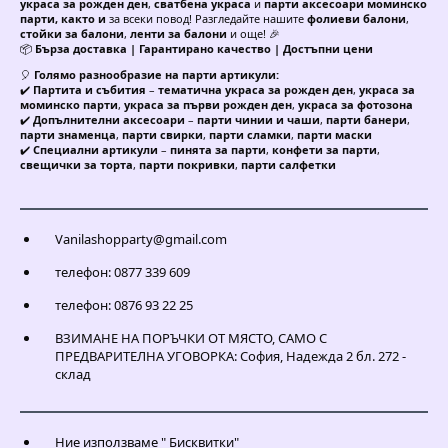
украса за рожден ден
,
сватбена украса
и
парти аксесоари моминско
парти, както и
за всеки повод! Разгледайте нашите
фолиеви балони
,
стойки за балони
,
ленти за балони
и още! 🎉
📦
Бърза доставка | Гарантирано качество | Достъпни цени
🎈
Голямо разнообразие на парти артикули:
✔️
Партита и събития
–
тематична украса за рожден ден
,
украса за
моминско парти
,
украса за първи рожден ден
,
украса за фотозона
✔️
Допълнителни аксесоари
–
парти чинии и чаши
,
парти банери
,
парти знаменца
,
парти свирки
,
парти сламки
,
парти маски
✔️
Специални артикули
–
пинята за парти
,
конфети за парти
,
свещички за торта
,
парти покривки
,
парти салфетки
Vanilashopparty@gmail.com
телефон: 0877 339 609
телефон: 0876 93 22 25
ВЗИМАНЕ НА ПОРЪЧКИ ОТ МЯСТО, САМО С
ПРЕДВАРИТЕЛНА УГОВОРКА: София, Надежда 2 бл. 272 -
склад
Ние използваме " Бисквитки"