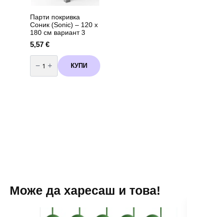
Парти покривка
Соник (Sonic) – 120 х
180 см вариант 3
5,57
€
количество
за
КУПИ
Парти
покривка
Соник
(Sonic)
-
120
х
180
см
вариант
3
Може да харесаш и това!