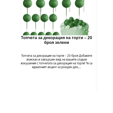
Топчета за декорация на торти – 20
Топч
броя зелени
Топчета за декорация на торти – 20 броя Добавете
Топчет
изискан и завършен вид на вашите сладки
изи
изкушения с топчетата за декорация на торти! Те са
изкушен
идеалният акцент за рожден ден,…