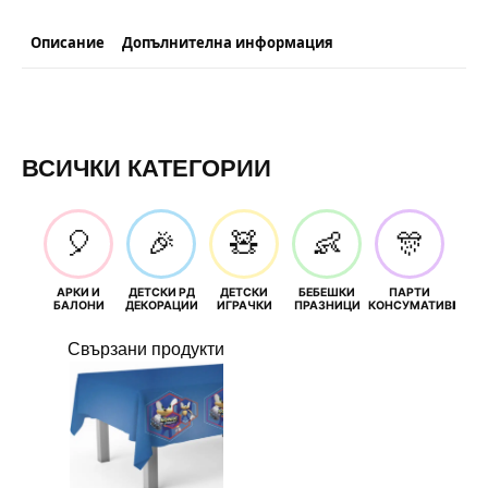
Описание
Допълнителна информация
ВСИЧКИ КАТЕГОРИИ
🎈
🎉
🧸
👶
🎊
АРКИ И
ДЕТСКИ РД
ДЕТСКИ
БЕБЕШКИ
ПАРТИ
П
БАЛОНИ
ДЕКОРАЦИИ
ИГРАЧКИ
ПРАЗНИЦИ
КОНСУМАТИВИ
РОЖД
Свързани продукти