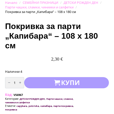
Начало
СЕМЕЙНИ ПРАЗНИЦИ
ДЕТСКИ РОЖДЕН ДЕН
Парти чашки, сламки, чиниики и салфетки
Покривка за парти „Капибара“ – 108 х 180 см
Покривка за парти
„Капибара“ – 108 х 180
см
2,30
€
Налични 4
количество
КУПИ
за
Покривка
за
парти
Код:
„Капибара"
VS6967
–
Категории:
,
ДЕТСКИ РОЖДЕН ДЕН
Парти чашки, сламки,
108
чиниики и салфетки
х
Етикети:
,
,
,
,
capybara
pokrivka
капибара
парти покривка
180
покривка
см