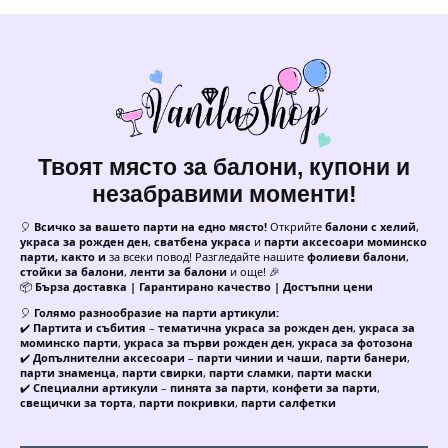
Твоят място за балони, купони и
незабравими моменти!
🎈
Всичко за вашето парти на едно място!
Открийте
балони с хелий
,
украса за рожден ден
,
сватбена украса
и
парти аксесоари моминско
парти, както и
за всеки повод! Разгледайте нашите
фолиеви балони
,
стойки за балони
,
ленти за балони
и още! 🎉
📦
Бърза доставка | Гарантирано качество | Достъпни цени
🎈
Голямо разнообразие на парти артикули:
✔️
Партита и събития
–
тематична украса за рожден ден
,
украса за
моминско парти
,
украса за първи рожден ден
,
украса за фотозона
✔️
Допълнителни аксесоари
–
парти чинии и чаши
,
парти банери
,
парти знаменца
,
парти свирки
,
парти сламки
,
парти маски
✔️
Специални артикули
–
пинята за парти
,
конфети за парти
,
свещички за торта
,
парти покривки
,
парти салфетки