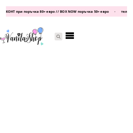
ЕКОНТ при поръчка 80+ евро // BOX NOW поръчка 50+ евро
•
телефон
Search
for: